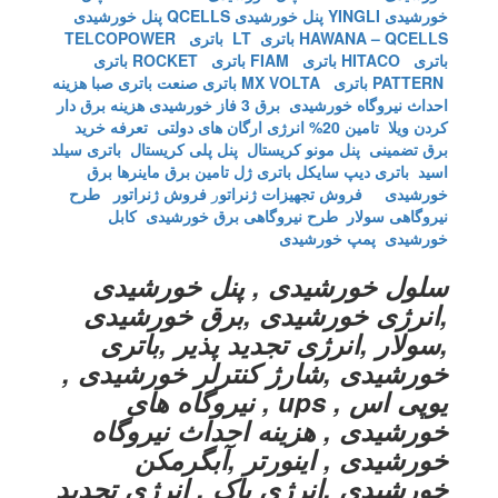
خورشیدی YINGLI
پنل خورشیدی QCELLS
پنل خورشیدی
HAWANA – QCELLS
باتری LT
باتری TELCOPOWER
باتری HITACO
باتری FIAM
باتری ROCKET
باتری
PATTERN
باتری MX VOLTA
باتری صنعت
باتری صبا
هزینه
احداث نیروگاه خورشیدی
برق 3 فاز خورشیدی
هزینه برق دار
کردن ویلا
تامین 20% انرژی ارگان های دولتی
تعرفه خرید
برق تضمینی
پنل مونو کریستال
پنل پلی کریستال
باتری سیلد
اسید
باتری دیپ سایکل
باتری ژل
تامین برق ماینرها برق
خورشیدی
فروش تجهیزات ژنراتو
ر
فروش ژنراتور
طرح
نیروگاهی سولار
طرح نیروگاهی برق خورشیدی
کابل
خورشیدی
پمپ خورشیدی
سلول خورشیدی , پنل خورشیدی
,انرژی خورشیدی ,برق خورشیدی
,سولار ,انرژی تجدید پذیر ,باتری
خورشیدی ,شارژ کنترلر خورشیدی ,
یوپی اس , ups , نیروگاه های
خورشیدی , هزینه احداث نیروگاه
خورشیدی , اینورتر ,آبگرمکن
خورشیدی ,انرژی پاک , انرژِی تجدید