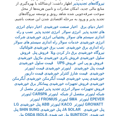
نیروگاه‌های تجدیدپذیر
اظهار داشت: ان‌شاالله با بهره‌گیری از
منابع مالی جدید، امکان صادرات و تامین هزینه‌ها از محل
سوخت صرفه‌جویی شده شاهد رونق و توسعه نیروگاه‌های
تجدید پذیر و ورود به مرحله اقتصادی شدن این صنعت باشیم.
اخبار دنیای برق
اخبار صنعت خورشیدی
اخبار دنیای انرژی
های تجدید پذیر
انرژی سولار
انرژی تجدید پذیر
نصب و راه
اندازی سیستم های سولار
پشتیبانی انرژی خورشیدی
شرکت
انرژی خورشیدی
خدمات سولار
راه اندازی سیستم های سولار
راه اندازی برق خورشیدی
نصب برق خورشیدی
فتولتائیک
نیروگاه خورشیدی
برق دار کردن ویلا
فروش پنل
فروش
سلول خورشیدی
فروش باتری خورشیدی
ماژول خورشیدی
فروش یو پی اس
فروش UPS
قیمت سلول خورشیدی
قیمت پنل خورشیدی
اینورتر خورشیدی
قیمت اینورتر
خورشیدی
قیمت شارژ کنترلر خورشیدی
قیمت داریور
خورشیدی
پمپ خورشیدی
قیمت آبگرمکن خورشیدی
آبگرمکن
خورشیدی
فروش تجهیزات خورشیدی
پیمانکار برق خورشیدی
فروش تجهیزات سولار
انرژی تجدید پذیر
اینورتر متصل از
شبکه
اینورتر منفصل از شبکه
اینورتر CARSPA
اینورتر
EPEVER
اینورتر SMA
اینورتر FRONIUS
اینورتر
GROWATT
اینورتر KACO
اینورتر ABB
پنل خورشیدی LG
پنل خورشیدی JA SOLAR
پنل خورشیدی SHIN SUNG
پنل
خورشیدی SUNTECH
پنل خورشیدی OSDA ISOLA
پنل