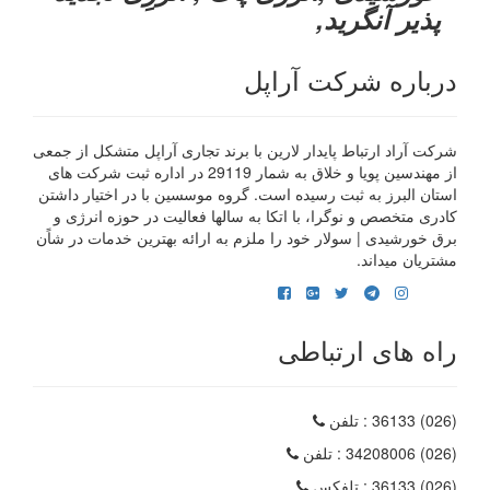
پذیر آنگرید,
درباره شرکت آراپل
شرکت آراد ارتباط پایدار لارین با برند تجاری آراپل متشکل از جمعی
از مهندسین پویا و خلاق به شمار 29119 در اداره ثبت شرکت های
استان البرز به ثبت رسیده است. گروه موسسین با در اختیار داشتن
کادری متخصص و نوگرا، با اتکا به سالها فعالیت در حوزه انرژی و
برق خورشیدی | سولار خود را ملزم به ارائه بهترین خدمات در شاًن
مشتریان میداند.
راه های ارتباطی
(026) 36133
: تلفن
(026) 34208006
: تلفن
(026) 36133
: تلفکس