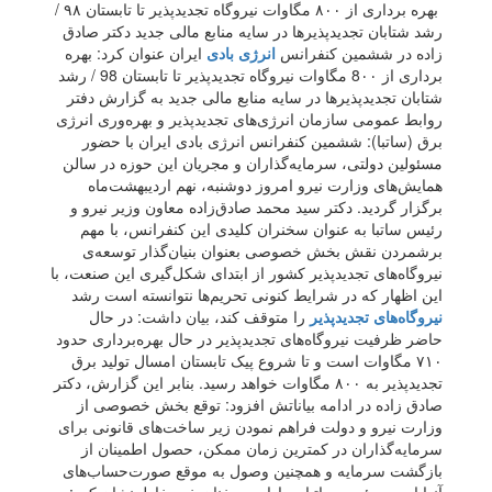
بهره برداری از ۸۰۰ مگاوات نیروگاه تجدیدپذیر تا تابستان ۹۸ /
رشد شتابان تجدیدپذیرها در سایه منابع مالی جدید دکتر صادق
زاده در ششمین کنفرانس
انرژی بادی
ایران عنوان کرد: بهره
برداری از 8۰۰ مگاوات نیروگاه تجدیدپذیر تا تابستان 98 / رشد
شتابان تجدیدپذیرها در سایه منابع مالی جدید به گزارش دفتر
روابط عمومی سازمان انرژی‌های تجدیدپذیر و بهره‌وری انرژی
برق (ساتبا): ششمین کنفرانس انرژی بادی ایران با حضور
مسئولین دولتی، سرمایه‌گذاران و مجریان این حوزه در سالن
همایش‌های وزارت نیرو امروز دوشنبه، نهم اردیبهشت‌ماه
برگزار گردید. دکتر سید محمد صادق‌زاده معاون وزیر نیرو و
رئیس ساتبا به عنوان سخنران کلیدی این کنفرانس، با مهم
برشمردن نقش بخش خصوصی بعنوان بنیان‌گذار توسعه‌ی
نیروگاه‌های تجدیدپذیر کشور از ابتدای شکل‌گیری این صنعت، با
این اظهار که در شرایط کنونی تحریم‌ها نتوانسته است رشد
نیروگاه‌های تجدیدپذیر
را متوقف کند، بیان داشت: در حال
حاضر ظرفیت نیروگاه‌های تجدیدپذیر در حال بهره‌برداری حدود
۷۱۰ مگاوات است و تا شروع پیک تابستان امسال تولید برق
تجدیدپذیر به ۸۰۰ مگاوات خواهد رسيد. بنابر این گزارش، دکتر
صادق زاده در ادامه بیاناتش افزود: توقع بخش خصوصی از
وزارت نیرو و دولت فراهم نمودن زیر ساخت‌های قانونی برای
سرمایه‌گذاران در کمترین زمان ممکن، حصول اطمینان از
بازگشت سرمایه و همچنین وصول به موقع صورت‌حساب‌های