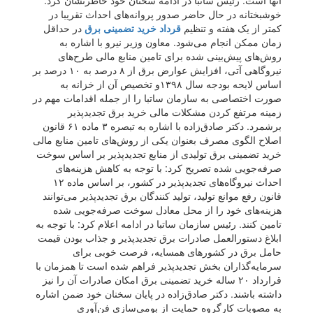
آنها است. رئیس ساتبا در ادامه سخنان خود خاطرنشان کرد:
خوشبختانه در حال حاضر صدور پروانه‌های احداث تقریبا در
کمتر از یک هفته و تنظیم
قرداد خرید تضمینی برق
در حداقل
زمان ممکن انجام می‌شود. معاون وزیر نیرو با اشاره به
روش‌های پیش‌بینی شده برای تامین منابع مالی طرح‌های
نیروگاهی آتی، افزایش عوارض برق از ۸ درصد به ۱۰ درصد بر
اساس لایحه بودجه سال ۱۳۹۸و تخصیص آن از خزانه به
صورت اختصاصی به سازمان ساتبا را از جمله اقدامات مهم در
زمینه مرتفع کردن مشکلات مالی خرید برق تجدیدپذیر
برشمرد. دکتر صادق‌زاده با اشاره به تبصره ۳ ماده ۶۱ قانون
اصلاح الگوی مصرف بعنوان یکی از روش‌های تامین منابع مالی
خرید تضمینی برق تولیدی از منابع تجدیدپذیر بر اساس سوخت
صرفه‌جویی شده تصریح کرد: با توجه به کاهش هزینه‌های
احداث نیروگاه‌های تجدیدپذیر در کشور، بر اساس ماده ۱۲
قانون رفع موانع تولید، تولید کنندگان برق تجدیدپذیر می‌توانند
هزینه‌های خود را از محل معادل سوخت صرفه‌جویی شده
تامین کنند. رئیس سازمان ساتبا در ادامه اعلام کرد: با توجه به
ابلاغ دستورالعمل صادرات برق تجدیدپذیر و جذاب بودن قیمت
حامل برق در کشورهای همسایه، فرصت خوبی برای
سرمایه‌گذاران بخش تجدیدپذیر فراهم شده است تا همزمان با
قرارداد ۲۰ ساله خرید تضمینی برق امکان صادرات آن را نیز
داشته باشند. دکتر صادق‌زاده در پایان سخنان خود ضمن اشاره
به مصوبات کارگروه حمایت از بومی‌سازی فن‌آوری