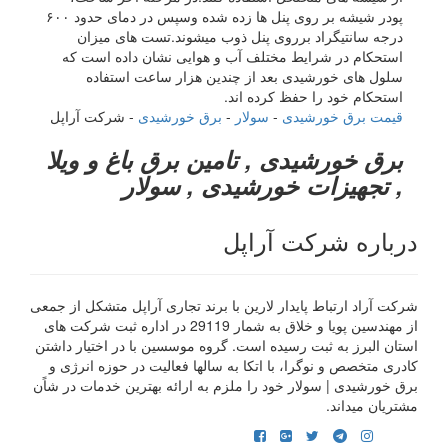
پودر شیشه بر روی پنل ها زده شده وسپس در دمای حدود ۶۰۰
درجه سانتیگراد برروی پنل ذوب میشوند.تست های میزان
استحکام در شرایط مختلف آب و هوایی نشان داده است که
سلول های خورشیدی بعد از چندین هزار ساعت استفاده
استحکام خود را حفظ کرده اند.
قیمت برق خورشیدی
-
سولار
-
برق خورشیدی
- شرکت آراپل
برق خورشیدی , تامین برق باغ و ویلا
, تجهیزات خورشیدی , سولار
درباره شرکت آراپل
شرکت آراد ارتباط پایدار لارین با برند تجاری آراپل متشکل از جمعی
از مهندسین پویا و خلاق به شمار 29119 در اداره ثبت شرکت های
استان البرز به ثبت رسیده است. گروه موسسین با در اختیار داشتن
کادری متخصص و نوگرا، با اتکا به سالها فعالیت در حوزه انرژی و
برق خورشیدی | سولار خود را ملزم به ارائه بهترین خدمات در شاًن
مشتریان میداند.