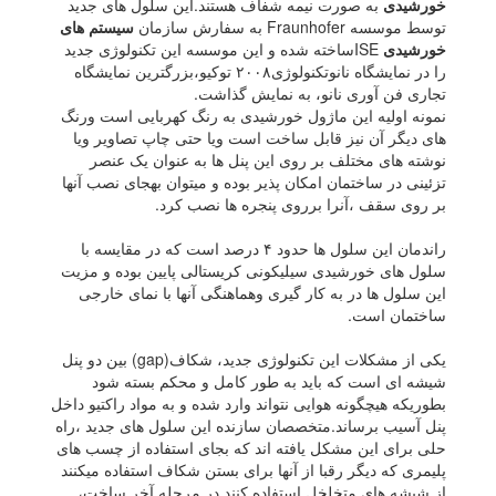
خورشیدی
به صورت نیمه شفاف هستند.این سلول های جدید
توسط موسسه Fraunhofer به سفارش سازمان
سیستم های
خورشیدی
ISEساخته شده و این موسسه این تکنولوژی جدید
را در نمایشگاه نانوتکنولوژی۲۰۰۸ توکیو،بزرگترین نمایشگاه
تجاری فن آوری نانو، به نمایش گذاشت.
نمونه اولیه این ماژول خورشیدی به رنگ کهربایی است ورنگ
های دیگر آن نیز قابل ساخت است ویا حتی چاپ تصاویر ویا
نوشته های مختلف بر روی این پنل ها به عنوان یک عنصر
تزئینی در ساختمان امکان پذیر بوده و میتوان بهجای نصب آنها
بر روی سقف ،آنرا برروی پنجره ها نصب کرد.
راندمان این سلول ها حدود ۴ درصد است که در مقایسه با
سلول های خورشیدی سیلیکونی کریستالی پایین بوده و مزیت
این سلول ها در به کار گیری وهماهنگی آنها با نمای خارجی
ساختمان است.
یکی از مشکلات این تکنولوژی جدید، شکاف(gap) بین دو پنل
شیشه ای است که باید به طور کامل و محکم بسته شود
بطوریکه هیچگونه هوایی نتواند وارد شده و به مواد راکتیو داخل
پنل آسیب برساند.متخصصان سازنده این سلول های جدید ،راه
حلی برای این مشکل یافته اند که بجای استفاده از چسب های
پلیمری که دیگر رقبا از آنها برای بستن شکاف استفاده میکنند
از شیشه های متخلخل استفاده کنند.در مرحله آخر ساخت،