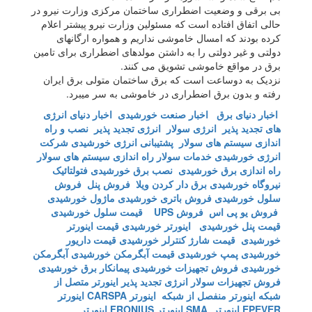
بی برقی و وضعیت اضطراری ساختمان مرکزی وزارت نیرو در
حالی اتفاق افتاده است که مسئولین وزارت نیرو پیشتر اعلام
کرده بودند که امسال خاموشی نداریم و همواره ارگانهای
دولتی و غیر دولتی را به داشتن مولدهای اضطراری برای تامین
برق در مواقع خاموشی تشویق می کنند.
نزدیک به دوساعت است که برق ساختمان متولی برق ایران
رفته و بدون برق اضطراری در خاموشی به سر میبرد.
اخبار دنیای برق
اخبار صنعت خورشیدی
اخبار دنیای انرژی
های تجدید پذیر
انرژی سولار
انرژی تجدید پذیر
نصب و راه
اندازی سیستم های سولار
پشتیبانی انرژی خورشیدی
شرکت
انرژی خورشیدی
خدمات سولار
راه اندازی سیستم های سولار
راه اندازی برق خورشیدی
نصب برق خورشیدی
فتولتائیک
نیروگاه خورشیدی
برق دار کردن ویلا
فروش پنل
فروش
سلول خورشیدی
فروش باتری خورشیدی
ماژول خورشیدی
فروش یو پی اس
فروش UPS
قیمت سلول خورشیدی
قیمت پنل خورشیدی
اینورتر خورشیدی
قیمت اینورتر
خورشیدی
قیمت شارژ کنترلر خورشیدی
قیمت داریور
خورشیدی
پمپ خورشیدی
قیمت آبگرمکن خورشیدی
آبگرمکن
خورشیدی
فروش تجهیزات خورشیدی
پیمانکار برق خورشیدی
فروش تجهیزات سولار
انرژی تجدید پذیر
اینورتر متصل از
شبکه
اینورتر منفصل از شبکه
اینورتر CARSPA
اینورتر
EPEVER
اینورتر SMA
اینورتر FRONIUS
اینورتر