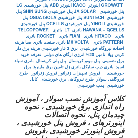
GROWATT
اینورتر KACO
اینورتر ABB
پنل خورشیدی LG
پنل خورشیدی JA SOLAR
پنل خورشیدی SHIN SUNG
پنل
خورشیدی SUNTECH
پنل خورشیدی OSDA ISOLA
پنل
خورشیدی YINGLI
پنل خورشیدی QCELLS
پنل خورشیدی
HAWANA – QCELLS
باتری LT
باتری TELCOPOWER
باتری HITACO
باتری FIAM
باتری ROCKET
باتری
PATTERN
باتری MX VOLTA
باتری صنعت
باتری صبا
هزینه
احداث نیروگاه خورشیدی
برق 3 فاز خورشیدی
هزینه برق دار
کردن ویلا
تامین 20% انرژی ارگان های دولتی
تعرفه خرید
برق تضمینی
پنل مونو کریستال
پنل پلی کریستال
باتری سیلد
اسید
باتری دیپ سایکل
باتری ژل
تامین برق ماینرها برق
خورشیدی
فروش تجهیزات ژنراتو
ر
فروش ژنراتور
طرح
نیروگاهی سولار
طرح نیروگاهی برق خورشیدی
کابل
خورشیدی
پمپ خورشیدی
کلاس آموزش نصب سولار ، آموزش
راه اندازی برق خورشیدی ، نحوه
چیدمان پنل، نحوه اتصالات
اینورترهای ، فروش پنل خورشیدی ،
فروش اینورتر خورشیدی ،فروش