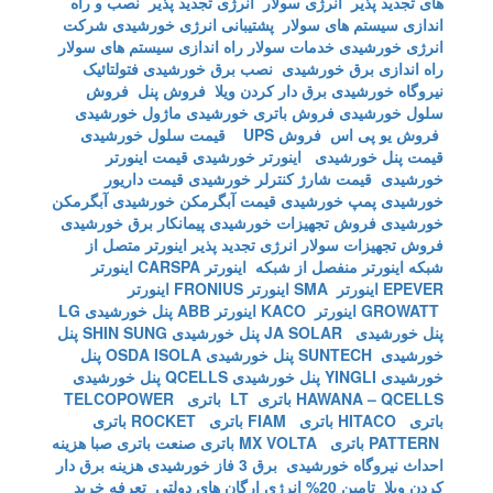
های تجدید پذیر
انرژی سولار
انرژی تجدید پذیر
نصب و راه
اندازی سیستم های سولار
پشتیبانی انرژی خورشیدی
شرکت
انرژی خورشیدی
خدمات سولار
راه اندازی سیستم های سولار
راه اندازی برق خورشیدی
نصب برق خورشیدی
فتولتائیک
نیروگاه خورشیدی
برق دار کردن ویلا
فروش پنل
فروش
سلول خورشیدی
فروش باتری خورشیدی
ماژول خورشیدی
فروش یو پی اس
فروش UPS
قیمت سلول خورشیدی
قیمت پنل خورشیدی
اینورتر خورشیدی
قیمت اینورتر
خورشیدی
قیمت شارژ کنترلر خورشیدی
قیمت داریور
خورشیدی
پمپ خورشیدی
قیمت آبگرمکن خورشیدی
آبگرمکن
خورشیدی
فروش تجهیزات خورشیدی
پیمانکار برق خورشیدی
فروش تجهیزات سولار
انرژی تجدید پذیر
اینورتر متصل از
شبکه
اینورتر منفصل از شبکه
اینورتر CARSPA
اینورتر
EPEVER
اینورتر SMA
اینورتر FRONIUS
اینورتر
GROWATT
اینورتر KACO
اینورتر ABB
پنل خورشیدی LG
پنل خورشیدی JA SOLAR
پنل خورشیدی SHIN SUNG
پنل
خورشیدی SUNTECH
پنل خورشیدی OSDA ISOLA
پنل
خورشیدی YINGLI
پنل خورشیدی QCELLS
پنل خورشیدی
HAWANA – QCELLS
باتری LT
باتری TELCOPOWER
باتری HITACO
باتری FIAM
باتری ROCKET
باتری
PATTERN
باتری MX VOLTA
باتری صنعت
باتری صبا
هزینه
احداث نیروگاه خورشیدی
برق 3 فاز خورشیدی
هزینه برق دار
کردن ویلا
تامین 20% انرژی ارگان های دولتی
تعرفه خرید