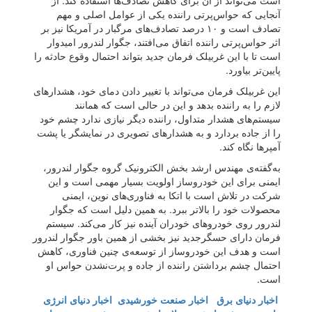
است می‌تواند از آن برای کاهش تصادف‌ها استفاده کند. از
آنجایی که حواس‌پرتی راننده یکی از عوامل اصلی و مهم
تصادف است و ۱۰ درصد تصادف‌های مرگبار در آمریکا نیز بر
اثر حواس‌پرتی راننده اتفاق می‌افتند، جگوار لندرور امیدوار
است تا با این غربیلک فرمان جدید بتواند احتمال وقوع حادثه را
پایین‌تر بیاورد.
این غربیلک فرمان می‌تواند با تغییر دادن دمای خود، هشدارهای
لازم را به راننده بدهد و این در حالی است که همانند
سیستم‌های هشدار متداول، راننده دیگر نیازی ندارد چشم خود
را از جاده بردارد و به هشدارهای تصویری در نمایشگر یا پشت
آمپرها نگاه کند.
به‌گفته‌ی مهندس ارشد بخش الکترونیک گروه جگوار لندرور،
ایمنی برای این خودروساز اولویت بسیار مهمی است و این
شرکت در تلاش است با اتکا به فناوری‌های نوین، ایمنی
محصولات خود را بالاتر ببرد. به همین دلیل است که جگوار
لندرور روی خودروهای خودران آینده نیز کار می‌کند. سیستم
فرمان دارای حسگرجدید نیز بخشی از همین باور جگوار لندرور
است و هدف این خودروساز از توسعه‌ی چنین فناوری‌، کاهش
احتمال چشم برداشتن راننده از جاده و پرت‌نشدن حواس او
است.
اخبار دنیای برق
اخبار صنعت خورشیدی
اخبار دنیای انرژی