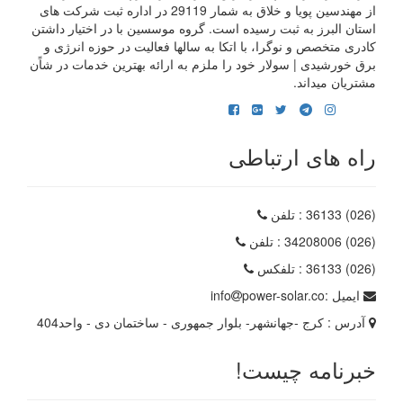
از مهندسین پویا و خلاق به شمار 29119 در اداره ثبت شرکت های
استان البرز به ثبت رسیده است. گروه موسسین با در اختیار داشتن
کادری متخصص و نوگرا، با اتکا به سالها فعالیت در حوزه انرژی و
برق خورشیدی | سولار خود را ملزم به ارائه بهترین خدمات در شاًن
مشتریان میداند.
راه های ارتباطی
(026) 36133
: تلفن
(026) 34208006
: تلفن
(026) 36133
: تلفکس
ایمیل :
power-solar.co
info
آدرس :
کرج -جهانشهر- بلوار جمهوری - ساختمان دی - واحد404
خبرنامه چیست!