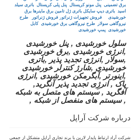
برق تضمینی
پنل مونو کریستال
پنل پلی کریستال
باتری سیلد
اسید
باتری دیپ سایکل
باتری ژل
تامین برق ماینرها برق
خورشیدی
فروش تجهیزات ژنراتو
ر
فروش ژنراتور
طرح
نیروگاهی سولار
طرح نیروگاهی برق خورشیدی
کابل
خورشیدی
پمپ خورشیدی
سلول خورشیدی , پنل خورشیدی
,انرژی خورشیدی ,برق خورشیدی
,سولار ,انرژی تجدید پذیر ,باتری
خورشیدی ,شارژ کنترلر خورشیدی
,اینورتر ,آبگرمکن خورشیدی ,انرژی
پاک , انرژِی تجدید پذیر آنگرید,
آفگرید , سیستم های متصل به شبکه
, سیستم های منفصل از شبکه ,
درباره شرکت آراپل
شرکت آراد ارتباط پایدار لارین با برند تجاری آراپل متشکل از جمعی