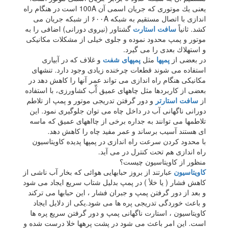
یعنی یك موتوری كه جریان اسمی آن 100A است در هنگام راه
اندازی با اتصال مستقیم به شبكه ۶۰۰A از شبكه جریان می
كشد. ثانیاً
سافت استارت
گشتاور (نیروی دورانی) اضافی را به
موتور و پمپ محدود نموده و جلوی خیلی از مشكلات مكانیكی
و استهلاك بعدی را می گیرد.
در بعضی از
پمپها
مثل
پمپهای شفت
و غلاف كه در آبیاری
استفاده می شوند قطعات چرخنده زیادی وجود دارد. تنشهای
مكانیكی هنگام راه اندازی می تواند عمر آنها را كاهش دهد در
بعضی از كاربردها مثل چاههای عمیق آّب كشاورزی، با استفاده
از
سافت استارتر
و دور گرفتن تدریجی موتور و پمپ از تلاطم
دورانی ناگهانی آب در داخل چاه می توان جلوگیری نمود. این
تلاطمها می توانند به جداره برخی از چااههای عمیق كه ماسه
ای هستند آسیب برساند و عمر مفید چاه را كاهش دهد.‌
با محدود كردن سرعت راه اندازی در پمپها پدیده كاویتاسیون
راه اندازی هم تحت كنترل در می آید.
منظور از كاویتاسیون چیست؟
كاویتاسیون
عبارتند از بروز حبابهایی هوائی كه بخار آب ناشی از
كاهش فشار ( یا خلأ ) در پمپ بدلیل شتاب سریع ایجاد می شود
و بعد از دور گرفتن پمپ و جبران فشار ، این حبابها می تركند
و باعث خوردگی تدریجی پره ها می شود.یكی از دلایل ایجاد
كاویتاسیون ، استارت ناگهانی پمپ و دور گرفتن سریع پره ها
است. این امر باعث می شود در پشت پرهها خلا درست شده و