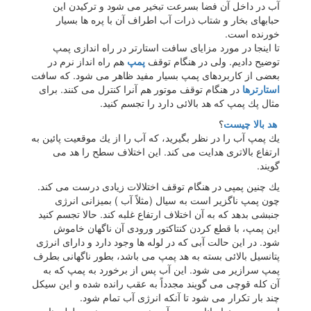
آب در داخل آن فضا بسرعت تبخیر می شود و تركیدن این
حبابهای بخار و شتاب ذرات آب اطراف آن با پره ها بسیار
خورنده است.
تا اینجا در مورد مزایای سافت استارتر در راه اندازی پمپ
توضیح دادیم. ولی در هنگام توقف
پمپ
هم راه انداز نرم در
بعضی از كاربردهای پمپ بسیار مفید ظاهر می شود. كه سافت
استارترها
در هنگام توقف موتور هم آنرا كنترل می كنند. برای
مثال پك پمپ كه هد بالائی دارد را تجسم كنید.
هد بالا چیست
؟
یك پمپ آب را در نظر بگیرید، كه آب را از یك موقعیت پائین به
ارتفاع بالاتری هدایت می كند. این اختلاف سطح را هد می
گویند.
یك چنین پمپی در هنگام توقف اختلالات زیادی درست می كند.
چون پمپ ناگزیر است به سیال (مثلاً آب ) بمیزانی انرژی
جنبشی بدهد كه به آن اختلاف ارتفاع غلبه كند. حالا تجسم كنید
این پمپ، با قطع كردن كنتاكتور ورودی آن ناگهان خاموش
شود. در این حالت آبی كه در لوله ها وجود دارد و دارای انرژی
پتانسیل بالائی بسته به هد پمپ می باشد، بطور ناگهانی بطرف
پمپ سرازیر می شود. این آب پس از برخورد به پمپ كه به
آن كله قوچی می گویند مجدداً به عقب رانده شده و این سیكل
چند بار تكرار می شود تا آنكه انرژی آب تمام شود.