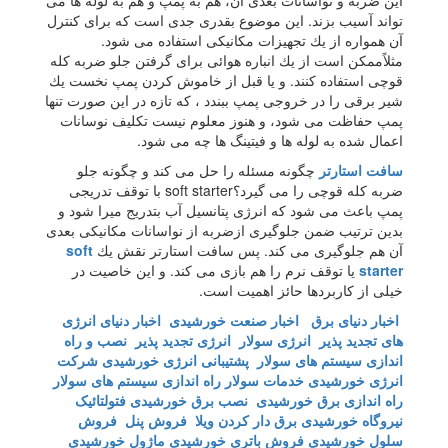
این ضربه و نواسانات بعدی آن، هم به پمپ و هم به لوله ها می
تواند آسیب بزند. این موضوع بقدری جدی است كه برای كنترل
آن همواره از یك تجهیزات مكانیكی استفاده می شود.
مثلاًممكن است از یك انباره هوائی برای گرفتن جلو ضربه كله
قوچی استفاده كنند. و یا قبل از خاموش كردن پمپ نخست یك
شیر برقی را در خروجی پمپ ببندد ، كه تازه در این صورت تنها
پمپ حفاظت می شود، و هنوز معلوم نیست تكلیف نوسانات
اعمال شده به لوله ها و فیتینگ ها چه می شود.
سافت استارتر
چگونه مسئله را حل می كند و چگونه جلو
ضربه كله قوچی را می گیرد؟soft starter با توقف تدریجی
پمپ باعث می شود كه انرژی پتانسیل آب بتدریج میرا شود و
بدین ترتیب ضمن جلوگیری ازضربه از نواسانات مكانیكی بعدی
آن هم جلوگیری می كند. پس سافت استارتر نقش یك
soft
starter
یا توقف نرم را هم بازی می كند. و این خاصیت در
خیلی از كاربردها حائز اهمیت است.
اخبار دنیای برق
اخبار صنعت خورشیدی
اخبار دنیای انرژی
های تجدید پذیر
انرژی سولار
انرژی تجدید پذیر
نصب و راه
اندازی سیستم های سولار
پشتیبانی انرژی خورشیدی
شرکت
انرژی خورشیدی
خدمات سولار
راه اندازی سیستم های سولار
راه اندازی برق خورشیدی
نصب برق خورشیدی
فتولتائیک
نیروگاه خورشیدی
برق دار کردن ویلا
فروش پنل
فروش
سلول خورشیدی
فروش باتری خورشیدی
ماژول خورشیدی