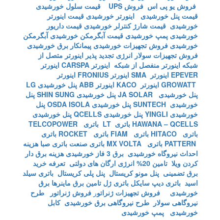
فروش یو پی اس
فروش UPS
قیمت سلول خورشیدی
قیمت پنل خورشیدی
اینورتر خورشیدی
قیمت اینورتر
خورشیدی
قیمت شارژ کنترلر خورشیدی
قیمت داریور
خورشیدی
پمپ خورشیدی
قیمت آبگرمکن خورشیدی
آبگرمکن
خورشیدی
فروش تجهیزات خورشیدی
پیمانکار برق خورشیدی
فروش تجهیزات سولار
انرژی تجدید پذیر
اینورتر متصل از
شبکه
اینورتر منفصل از شبکه
اینورتر CARSPA
اینورتر
EPEVER
اینورتر SMA
اینورتر FRONIUS
اینورتر
GROWATT
اینورتر KACO
اینورتر ABB
پنل خورشیدی LG
پنل خورشیدی JA SOLAR
پنل خورشیدی SHIN SUNG
پنل
خورشیدی SUNTECH
پنل خورشیدی OSDA ISOLA
پنل
خورشیدی YINGLI
پنل خورشیدی QCELLS
پنل خورشیدی
HAWANA – QCELLS
باتری LT
باتری TELCOPOWER
باتری HITACO
باتری FIAM
باتری ROCKET
باتری
PATTERN
باتری MX VOLTA
باتری صنعت
باتری صبا
هزینه
احداث نیروگاه خورشیدی
برق 3 فاز خورشیدی
هزینه برق دار
کردن ویلا
تامین 20% انرژی ارگان های دولتی
تعرفه خرید
برق تضمینی
پنل مونو کریستال
پنل پلی کریستال
باتری سیلد
اسید
باتری دیپ سایکل
باتری ژل
تامین برق ماینرها برق
خورشیدی
فروش تجهیزات ژنراتو
ر
فروش ژنراتور
طرح
نیروگاهی سولار
طرح نیروگاهی برق خورشیدی
کابل
خورشیدی
پمپ خورشیدی