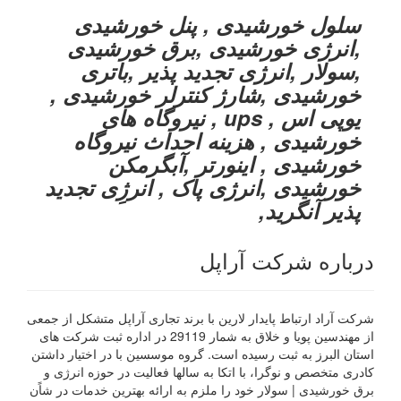
سلول خورشیدی , پنل خورشیدی
,انرژی خورشیدی ,برق خورشیدی
,سولار ,انرژی تجدید پذیر ,باتری
خورشیدی ,شارژ کنترلر خورشیدی ,
یوپی اس , ups , نیروگاه های
خورشیدی , هزینه احداث نیروگاه
خورشیدی , اینورتر ,آبگرمکن
خورشیدی ,انرژی پاک , انرژِی تجدید
پذیر آنگرید,
درباره شرکت آراپل
شرکت آراد ارتباط پایدار لارین با برند تجاری آراپل متشکل از جمعی
از مهندسین پویا و خلاق به شمار 29119 در اداره ثبت شرکت های
استان البرز به ثبت رسیده است. گروه موسسین با در اختیار داشتن
کادری متخصص و نوگرا، با اتکا به سالها فعالیت در حوزه انرژی و
برق خورشیدی | سولار خود را ملزم به ارائه بهترین خدمات در شاًن