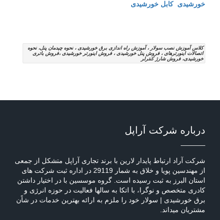
خورشیدی
کابل خورشیدی
کلاس آموزش نصب سولار ، آموزش راه اندازی برق خورشیدی ، نحوه چیدمان پنل، نحوه
اتصالات اینورترهای ، فروش پنل خورشیدی ، فروش اینورتر خورشیدی ،فروش باتری
خورشیدی، فروش شارژ کنترلر
درباره شرکت آراپل
شرکت آراد ارتباط پایدار لارین با برند تجاری آراپل متشکل از جمعی
از مهندسین پویا و خلاق به شمار 29119 در اداره ثبت شرکت های
استان البرز به ثبت رسیده است. گروه موسسین با در اختیار داشتن
کادری متخصص و نوگرا، با اتکا به سالها فعالیت در حوزه انرژی و
برق خورشیدی | سولار خود را ملزم به ارائه بهترین خدمات در شاًن
مشتریان میداند.