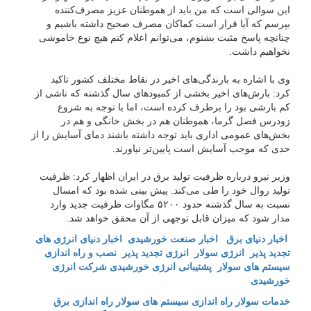
این سوالی است که من باید از هموطنان عزیز مصرف‌کننده
بپرسم که آیا قرار است کماکان مصرف صحیح داشته باشیم و
چنانچه پاسخ مثبت بشنوم، می‌توانم اعلام کنم هیچ نوع خاموشی
نخواهیم داشت.
وی با اشاره به بارندگی‌های اخیر در نقاط مختلف کشور تاکید
کرد: بارش‌های اخیر بخشی از کمبود‌های سال گذشته که ناشی از
کم بارشی بود را برطرف کرده است، اما با توجه به شروع
زودرس فصل گرما، هموطنان هم در بخش خانگی و هم در
بخش‌های عمومی اداری باید توجه داشته باشند دمای آسایش را از
حدی که موجب آسایش است پایین‌تر نیاورند.
وزیر نیرو درباره ظرفیت تولید برق در ایران اظهار کرد: ظرفیت
تولید روال خود را طی می‌کند. پیش بینی شده بود که امسال
نسبت به سال گذشته حدود ۵۲۰۰ مگاوات ظرفیت جدید وارد
مدار شود که میزان قابل توجهی از آن محقق خواهد شد.
اخبار دنیای برق
اخبار صنعت خورشیدی
اخبار دنیای انرژی های
تجدید پذیر
انرژی سولار
انرژی تجدید پذیر
نصب و راه اندازی
سیستم های سولار
پشتیبانی انرژی خورشیدی
شرکت انرژی
خورشیدی
خدمات سولار
راه اندازی سیستم های سولار
راه اندازی برق