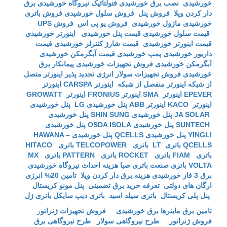
خورشیدی
نصب برق خورشیدی
فتولتائیک
نیروگاه خورشیدی
برق
دار کردن ویلا
فروش پنل
فروش سلول خورشیدی
فروش باتری
خورشیدی
ماژول خورشیدی
فروش یو پی اس
فروش UPS
قیمت سلول خورشیدی
قیمت پنل خورشیدی
اینورتر خورشیدی
قیمت اینورتر خورشیدی
قیمت شارژ کنترلر خورشیدی
قیمت
داریور خورشیدی
پمپ خورشیدی
قیمت آبگرمکن خورشیدی
آبگرمکن خورشیدی
فروش تجهیزات خورشیدی
پیمانکار برق
خورشیدی
فروش تجهیزات سولار
انرژی تجدید پذیر
اینورتر متصل
از شبکه
اینورتر منفصل از شبکه
اینورتر CARSPA
اینورتر
EPEVER
اینورتر SMA
اینورتر FRONIUS
اینورتر GROWATT
اینورتر KACO
اینورتر ABB
پنل خورشیدی LG
پنل خورشیدی
JA SOLAR
پنل خورشیدی SHIN SUNG
پنل خورشیدی
SUNTECH
پنل خورشیدی OSDA ISOLA
پنل خورشیدی
YINGLI
پنل خورشیدی QCELLS
پنل خورشیدی HAWANA –
QCELLS
باتری LT
باتری TELCOPOWER
باتری HITACO
باتری FIAM
باتری ROCKET
باتری PATTERN
باتری MX
VOLTA
باتری صنعت
باتری صبا
هزینه احداث نیروگاه خورشیدی
برق 3 فاز خورشیدی
هزینه برق دار کردن ویلا
تامین 20% انرژی
ارگان های دولتی
تعرفه خرید برق تضمینی
پنل مونو کریستال
پنل پلی کریستال
باتری سیلد اسید
باتری دیپ سایکل
باتری ژل
تامین برق ماینرها برق خورشیدی
فروش تجهیزات ژنراتو
ر
فروش ژنراتور
طرح نیروگاهی سولار
طرح نیروگاهی برق