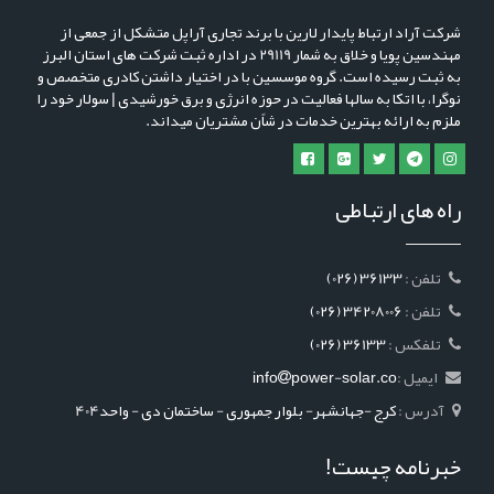
شرکت آراد ارتباط پایدار لارین با برند تجاری آراپل متشکل از جمعی از
مهندسین پویا و خلاق به شمار 29119 در اداره ثبت شرکت های استان البرز
به ثبت رسیده است. گروه موسسین با در اختیار داشتن کادری متخصص و
نوگرا، با اتکا به سالها فعالیت در حوزه انرژی و برق خورشیدی | سولار خود را
ملزم به ارائه بهترین خدمات در شاًن مشتریان میداند.
راه های ارتباطی
: تلفن
(026) 36133
: تلفن
(026) 34208006
: تلفکس
(026) 36133
ایمیل :
power-solar.co
info
آدرس :
کرج -جهانشهر- بلوار جمهوری - ساختمان دی - واحد404
خبرنامه چیست!