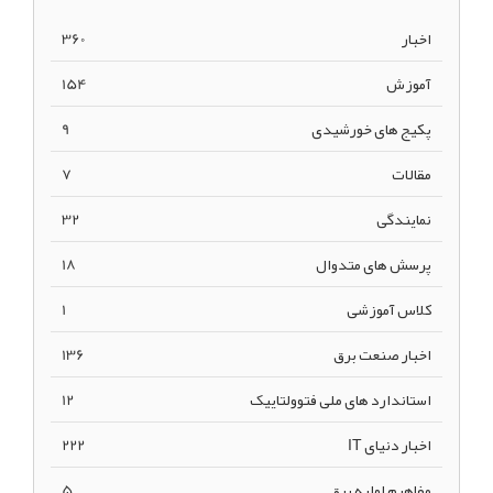
اخبار
360
آموزش
154
پکیج های خورشیدی
9
مقالات
7
نمایندگی
32
پرسش های متدوال
18
کلاس آموزشی
1
اخبار صنعت برق
136
استاندارد های ملی فتوولتاییک
12
اخبار دنیای IT
222
مفاهیم اولیه برق
5