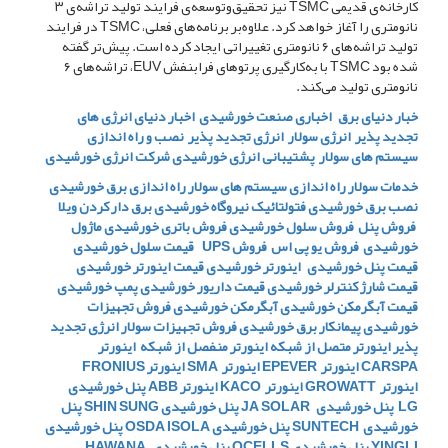
کارخانه‌ی قدیمی TSMC نیز تحقیق‌‌‌و‌تو‌سعه‌ی فرایند تولید تراشه‌ی ۳
نانومتری را آغاز خواهد کرد. علاوه‌بر برنامه‌های فعلی، TSMC در فرایند
تولید تراشه‌های ۶ نانومتری تغییراتی ایجاد کرده است. پیش‌تر گفته
شده بود TSMC با به‌کارگیری پرتوهای فرابنفش EUV، تراشه‌های ۶
نانومتری تولید می‌کند.
خبار دنیای برق
اخباری صنعت خورشیدی
اخبار دنیای انرژی های
تجدید پذیر
انرژی سولار
انرژی تجدید پذیر
نصب و راه اندازی
سیستم های سولار
پشتیبانی انرژی خورشیدی
شرکت انرژی خورشیدی
خدمات سولار
راه اندازی سیستم های سولار
راه اندازی برق خورشیدی
نصب برق خورشیدی
فتولتائیک
نیروگاه خورشیدی
برق دار کردن ویلا
فروش پنل
فروش سلول خورشیدی
فروش باتری خورشیدی
ماژول
خورشیدی
فروش یو پی اس
فروش UPS
قیمت سلول خورشیدی
قیمت پنل خورشیدی
اینورتر خورشیدی
قیمت اینورتر خورشیدی
قیمت شارژ کنترلر خورشیدی
قیمت داریور خورشیدی
پمپ خورشیدی
قیمت آبگرمکن خورشیدی
آبگرمکن خورشیدی
فروش تجهیزات
خورشیدی
پیمانکار برق خورشیدی
فروش تجهیزات سولار
انرژی تجدید
پذیر
اینورتر متصل از شبکه
اینورتر منفصل از شبکه
اینورتر
CARSPA
اینورتر EPEVER
اینورتر SMA
اینورتر FRONIUS
اینورتر GROWATT
اینورتر KACO
اینورتر ABB
پنل خورشیدی
LG
پنل خورشیدی JA SOLAR
پنل خورشیدی SHIN SUNG
پنل
خورشیدی SUNTECH
پنل خورشیدی OSDA ISOLA
پنل خورشیدی
YINGLI
پنل خورشیدی QCELLS
پنل خورشیدی HAWANA –