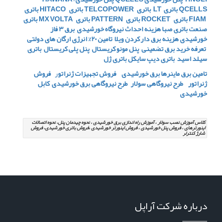
QCELLS
باتری LT
باتری TELCOPOWER
باتری HITACO
باتری
FIAM
باتری ROCKET
باتری PATTERN
باتری MX VOLTA
باتری
صنعت
باتری صبا
هزینه احداث نیروگاه خورشیدی
برق 3 فاز
خورشیدی
هزینه برق دار کردن ویلا
تامین 20% انرژی ارگان های دولتی
تعرفه خرید برق تضمینی
پنل مونو کریستال
پنل پلی کریستال
باتری
سیلد اسید
باتری دیپ سایکل
باتری ژل
تامین برق ماینرها برق خورشیدی
فروش تجهیزات ژنراتو
ر
فروش
ژنراتور
طرح نیروگاهی سولار
طرح نیروگاهی برق خورشیدی
کابل
خورشیدی
کلاس آموزش نصب سولار ، آموزش راه اندازی برق خورشیدی ، نحوه چیدمان پنل، نحوه اتصالات
اینورترهای ، فروش پنل خورشیدی ، فروش اینورتر خورشیدی ،فروش باتری خورشیدی، فروش
شارژ کنترلر
درباره شرکت آراپل