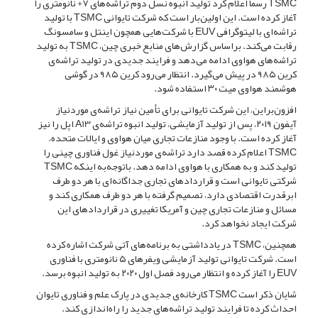
TSMC رسما اعلام کرد تولید انبوه نسل دوم تراشه‌‌های 7+ نانومتری را
آغاز کرده است. این اولین‌بار است که شرکت تایوانی TSMC با تولید
تراشه‌ای با لیتوگرافی EUV با شرکت‌هایی همچون اینتل و سامسونگ
رقابت می‌کند. براساس گزار‌ش‌های منابع خبری چین، TSMC به تولید
تراشه‌های هواوی ادامه ‌می‌دهد و فرایند جدیدی در تولید تراشه‌‌ی
کرین ۹۸۵ در پیش می‌گیرد. انتظار می‌رود کرین ۹۸۵ در گوشی
هوشمند هواوی میت ۳۰ استفاده شود.
افزون‌براین، این شرکت تایوانی برای تأمین نیاز تراشه‌ی موردنیاز
آیفون ۲۰۱۹، پس از تولید آزمایشی، تولید انبوه تراشه‌ی A13 اپل را نیز
آغاز کرده است. با وجود منازعات تجاری میان هواوی و ایالات متحده،
TSMC اعلام کرده قصد دارد تراشه‌ی مورد‌نیاز غول فناوری چینی را
تولید کند و به همکاری با هواوی ادامه دهد. باتوجه‌به اینکه TSMC
شرکتی تایوانی است و قراردادهای تجاری جداگانه‌ای با هر دو طرف
ابرقدرت اقتصادی دارد، تصمیم گرفته با هر دو طرف همکاری کند و
مسائل و منازعات تجاری چین و آمریکا تغییری در قراردادهای این
شرکت ایجاد نخواهد کرد.
همچنین، TSMC در یادداشتی به برنامه‌های آتی شرکت اشاره کرده
است. شرکت تایوانی تولید آزمایشی ویفرهای ۵ نانومتری با فناوری
EUV را آغاز کرده و انتظار می‌رود فصل اول ۲۰۲۰ به تولید انبوه برسد.
شایان ذکر است TSMC کارخانه‌ی جدیدی در پارک علم و فناوری تایوان
احداث کرده تا فرایند تولید تراشه‌های جدید را راه‌اندازی کند.