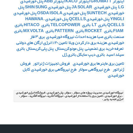
اینورتر GROWATT
اینورتر KACO
اینورتر ABB
پنل خورشیدی
LG
پنل خورشیدی JA SOLAR
پنل خورشیدی SHIN SUNG
پنل
خورشیدی SUNTECH
پنل خورشیدی OSDA ISOLA
پنل خورشیدی
YINGLI
پنل خورشیدی QCELLS
پنل خورشیدی HAWANA –
QCELLS
باتری LT
باتری TELCOPOWER
باتری HITACO
باتری
FIAM
باتری ROCKET
باتری PATTERN
باتری MX VOLTA
باتری
صنعت
باتری صبا
هزینه احداث نیروگاه خورشیدی
برق 3 فاز
خورشیدی
هزینه برق دار کردن ویلا
تامین 20% انرژی ارگان های دولتی
تعرفه خرید برق تضمینی
پنل مونو کریستال
پنل پلی کریستال
باتری
سیلد اسید
باتری دیپ سایکل
باتری ژل
تامین برق ماینرها برق خورشیدی
فروش تجهیزات ژنراتو
ر
فروش
ژنراتور
طرح نیروگاهی سولار
طرح نیروگاهی برق خورشیدی
کابل
خورشیدی
نیروگاه خورشیدی ،مدیریت پروژه های سولار ، سولار، پنل خورشیدی ، فروشگاه انرژِی خورشیدی
، برق خورشیدی ، تامین برق با استفاده از خورشیدی ، نیروگاه آنگرید، نیروگاه آفگرید ، سولار ،
انرژی تجدید پذیر ،