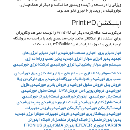
ویژگی را در نسخه‌ی آینده ویندوز حذف کند و دیگر از همگام‌سازی
نواروظیفه در ویندوز ۱۰ خبری نخواهد بود.
اپلیکشن Print 3D
مایکروسافت اعلام کرده دیگر اپ Print 3D را توسعه نمی‌هد و کاربران
برای استفاده از امکاناتی مانند چاپ سه‌بعدی باید با مراجعه به فروشگاه
نرم‌افزاری ویندوز ۱۰، اپلیکیشن 3D Builder را نصب کنند.
خبار دنیای برق
اخباری صنعت خورشیدی
اخبار دنیای انرژی های
تجدید پذیر
انرژی سولار
انرژی تجدید پذیر
نصب و راه اندازی
سیستم های سولار
پشتیبانی انرژی خورشیدی
شرکت انرژی خورشیدی
خدمات سولار
راه اندازی سیستم های سولار
راه اندازی برق خورشیدی
نصب برق خورشیدی
فتولتائیک
نیروگاه خورشیدی
برق دار کردن ویلا
فروش پنل
فروش سلول خورشیدی
فروش باتری خورشیدی
ماژول
خورشیدی
فروش یو پی اس
فروش UPS
قیمت سلول خورشیدی
قیمت پنل خورشیدی
اینورتر خورشیدی
قیمت اینورتر خورشیدی
قیمت شارژ کنترلر خورشیدی
قیمت داریور خورشیدی
پمپ خورشیدی
قیمت آبگرمکن خورشیدی
آبگرمکن خورشیدی
فروش تجهیزات
خورشیدی
پیمانکار برق خورشیدی
فروش تجهیزات سولار
انرژی تجدید
پذیر
اینورتر متصل از شبکه
اینورتر منفصل از شبکه
اینورتر
CARSPA
اینورتر EPEVER
اینورتر SMA
اینورتر FRONIUS