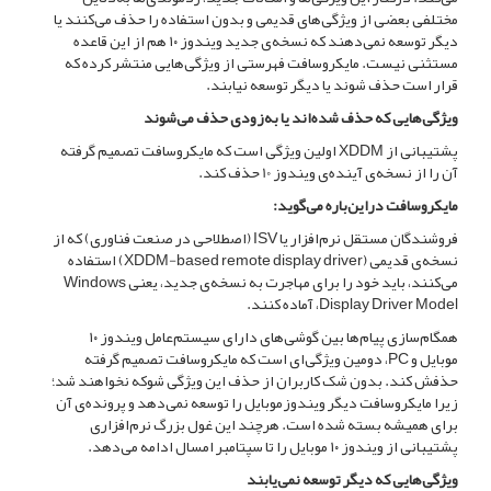
مختلفی بعضی از ویژگی‌های قدیمی و بدون استفاده را حذف می‌کنند یا
دیگر توسعه نمی‌دهند که نسخه‌ی جدید ویندوز ۱۰ هم از این قاعده
مستثنی نیست. مایکروسافت فهرستی از ویژگی‌هایی منتشر کرده که
قرار است حذف شوند یا دیگر توسعه نیابند.
ویژگی‌هایی که حذف شده‌اند یا به‌زودی حذف می‌شوند
پشتیبانی از XDDM اولین ویژگی است که مایکروسافت تصمیم گرفته
آن را از نسخه‌ی آینده‌ی ویندوز 10 حذف کند.
مایکروسافت دراین‌باره می‌گوید:
فروشندگان مستقل نرم‌افزار یا ISV (اصطلاحی در صنعت فناوری) که از
نسخه‌ی قدیمی (XDDM-based remote display driver) استفاده
می‌کنند، باید خود را برای مهاجرت به نسخه‌ی جدید، یعنی Windows
Display Driver Model، آماده کنند.
همگام‌سازی پیام‌ها بین گوشی‌ها‌ی دارای سیستم‌عامل ویندوز ۱۰
موبایل و PC، دومین ویژگی‌ای است که مایکروسافت تصمیم گرفته
حذفش کند. بدون شک کاربران از حذف این ویژگی شوکه نخواهند شد؛
زیرا مایکروسافت دیگر ویندوزموبایل را توسعه نمی‌دهد و پرونده‌ی آن
برای همیشه بسته شده است. هرچند این غول بزرگ نرم‌افزاری
پشتیبانی از ویندوز ۱۰ موبایل را تا سپتامبر امسال ادامه می‌دهد.
ویژگی‌هایی که دیگر توسعه نمی‌یابند