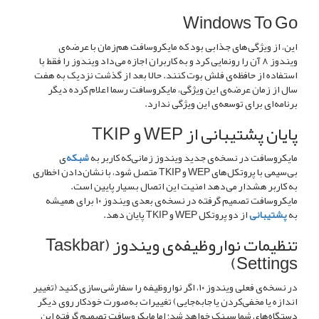
Windows To Go
این، از ویژگی‌های جذابی بود که مایکروسافت هم‌زمان با عرضه‌ی
ویندوز ۸ آن را رونمایی کرد و به کاربران اجازه می‌داد ویندوز را فقط با
استفاده از حافظه‌ی فلش بوت کنند. حالا بعد از گذشت نزدیک به هفت
سال از زمان عرضه‌ی این ویژگی، مایکروسافت رسما اعلام کرده دیگر
برنامه‌ای برای توسعه‌ی این ویژگی ندارد.
پایان پشتیبانی از WEP و TKIP
مایکروسافت در نسخه‌ی جدید ویندوز زمانی‌که کاربر به
شبکه‌
ی
بی‌سیمی با پروتکل‌های WEP و TKIP متصل شود، با نشان‌دادن اخطاری
به کاربر هشدار می‌دهد امنیت این اتصال بسیار پایین است.
مایکروسافت تصمیم گرفته در نسخه‌ی بعدی ویندوز ۱۰ برای همیشه
به
پشتیبانی
از دو پروتکل WEP و TKIP پایان دهد.
تنظیمات نواروظیفه‌ی ویندوز (Taskbar
Settings)
در نسخه‌ی فعلی ویندوز ۱۰، اگر نواروظیفه را سفارشی‌سازی کنید (تغییر
اندازه یا مخفی‌کردن یا جابه‌جایی) تغییرات به‌صورت خودکار روی دیگر
دستگاه‌های شما سینک خواهد شد؛ اما مایکروسافت تصمیم گرفته این