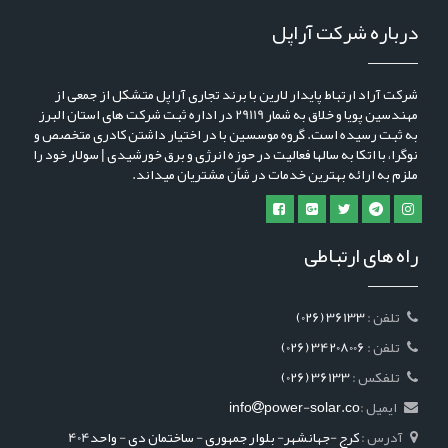
درباره شرکت آراپل
شرکت آراد ارتباط پایدار لارین با برند تجاری آراپل متشکل از جمعی از
مهندسین پویا و خلاق به شمار 29119 در اداره ثبت شرکت های استان البرز
به ثبت رسیده است. گروه موسسین با در اختیار داشتن کادری متخصص و
نوگرا، با اتکا به سالها فعالیت در حوزه انرژی و برق خورشیدی | سولار خود را
ملزم به ارائه بهترین خدمات در شاًن مشتریان میداند.
راه های ارتباطی
: تلفن
(026) 36133
: تلفن
(026) 34208006
: تلفکس
(026) 36133
ایمیل :
power-solar.co
info
آدرس :
کرج -جهانشهر- بلوار جمهوری - ساختمان دی - واحد404