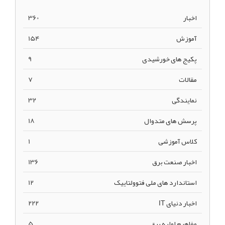
اخبار
360
آموزش
154
پکیج های خورشیدی
9
مقالات
7
نمایندگی
32
پرسش های متدوال
18
کلاس آموزشی
1
اخبار صنعت برق
136
استاندارد های ملی فتوولتاییک
12
اخبار دنیای IT
222
مفاهیم اولیه برق
5