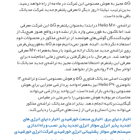
5G مجهز به هوش مصنوعی این شرکت در ماه مِه از راه خواهد رسید.
بدین‌ترتیب، نهایتا ۱۰ روز دیگر تا معرفی پلتفرم جدید شرکت مدیاتک
باقی مانده است.
تراشه‌ی Helio M70 درابتدا به‌عنوان پلتفرم 5G این شرکت معرفی
شد؛ اما تاکنون به‌ طوررسمی وارد بازار نشده و درواقع هنوز هیچ‌یک از
تولیدکنندگان گوشی‌های هوشمند از تراشه‌ی مذکور در محصولات خود
استفاده نکرده‌اند. البته، هنوز نمی‌دانیم مودم 5G به‌طورپیش‌فرض
روی تراشه‌ی جدید مدیاتک ارائه می‌شود یا رسما به‌همراه M70 معرفی
خواهد شد. درهرحال، با درنظرگرفتن برنامه‌ی زمانی اعلام‌شده برای
معرفی این پلتفرم، احتمالا محصولات مجهز به تراشه‌ی جدید مدیاتک تا
اواخر سال ۲۰۱۹ روانه‌ی بازار نخواهد شد.
اولویت اصلی مدیاتک فناوری 5G و هوش مصنوعی است و تراشه‌ی ۱۲
نانومتری Helio P90 نیز به‌همراه واحد پردازشی مجزایی برای هوش
مصنوعی روانه‌ی بازار شده است. این واحد پردازشی می‌تواند
محاسبات مربوط‌به هوش مصنوعی را با سرعتی در مقیاس
گیگابیت‌برثانیه انجام دهد. بنابر ادعای مدیاتک، تراشه‌ی مذکور
می‌تواند بدن انسان و برخی از ژست‌های حرکتی را ردیابی کند.
اخبار دنیای برق
اخباری صنعت خورشیدی
اخبار دنیای انرژی های
تجدید پذیر
انرژی سولار
انرژی تجدید پذیر
نصب و راه اندازی
سیستم های سولار
پشتیبانی انرژی خورشیدی
شرکت انرژی خورشیدی