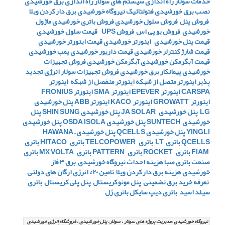
خدمات سولار
راه اندازی سیستم های سولار
راه اندازی برق خورشیدی
نصب برق خورشیدی
فتولتائیک
نیروگاه خورشیدی
برق دار کردن ویلا
فروش پنل
فروش سلول خورشیدی
فروش باتری خورشیدی
ماژول
خورشیدی
فروش یو پی اس
فروش UPS
قیمت سلول خورشیدی
قیمت پنل خورشیدی
اینورتر خورشیدی
قیمت اینورتر خورشیدی
قیمت شارژ کنترلر خورشیدی
قیمت داریور خورشیدی
پمپ خورشیدی
قیمت آبگرمکن خورشیدی
آبگرمکن خورشیدی
فروش تجهیزات
خورشیدی
پیمانکار برق خورشیدی
فروش تجهیزات سولار
انرژی تجدید
پذیر
اینورتر متصل از شبکه
اینورتر منفصل از شبکه
اینورتر
CARSPA
اینورتر EPEVER
اینورتر SMA
اینورتر FRONIUS
اینورتر GROWATT
اینورتر KACO
اینورتر ABB
پنل خورشیدی
LG
پنل خورشیدی JA SOLAR
پنل خورشیدی SHIN SUNG
پنل
خورشیدی SUNTECH
پنل خورشیدی OSDA ISOLA
پنل خورشیدی
YINGLI
پنل خورشیدی QCELLS
پنل خورشیدی HAWANA –
QCELLS
باتری LT
باتری TELCOPOWER
باتری HITACO
باتری
FIAM
باتری ROCKET
باتری PATTERN
باتری MX VOLTA
باتری
صنعت
باتری صبا
هزینه احداث نیروگاه خورشیدی
برق 3 فاز
خورشیدی
هزینه برق دار کردن ویلا
تامین 20% انرژی ارگان های دولتی
تعرفه خرید برق تضمینی
پنل مونو کریستال
پنل پلی کریستال
باتری
سیلد اسید
باتری دیپ سایکل
باتری ژل
نیروگاه خورشیدی ،مدیریت پروژه های سولار ، سولار، پنل خورشیدی ، فروشگاه انرژِی خورشیدی