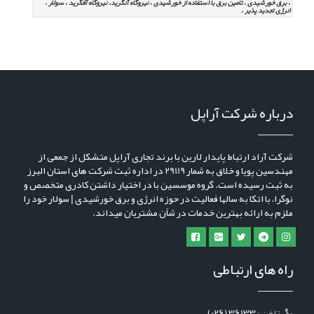
، برق خورشیدی ، تامین برق با استفاده از خورشیدی ، نیروگاه آنگرید، نیروگاه آفگرید ، سولار ،
انرژی تجدید پذیر ،
درباره شرکت آراپل
شرکت آراد ارتباط پایدار لارین با برند تجاری آراپل متشکل از جمعی از
مهندسین پویا و خلاق به شمار 29119 در اداره ثبت شرکت های استان البرز
به ثبت رسیده است. گروه موسسین با در اختیار داشتن کادری متخصص و
نوگرا، با اتکا به سالها فعالیت در حوزه انرژی و برق خورشیدی | سولار خود را
ملزم به ارائه بهترین خدمات در شاًن مشتریان میداند.
راه های ارتباطی
: تلفن
(026) 36133