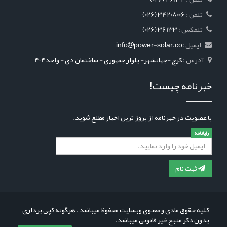
: تلفن
(026) 34208006
: تلفکس
(026) 36133
ایمیل :
power-solar.co
info
آدرس :
کرج -جهانشهر- بلوار جمهوری - ساختمان دی - واحد404
خبرنامه چیست!
با عضویت در خبرنامه از بروز ترین اخبار مطلع شوید.
رایانامه
ثبت نام
کلیه حقوق مادی و معنوی وبسایت محفوظ میباشد . هرگونه کپی برداری
بدون ذکر منبع غیر قانونی میباشد.