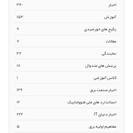
اخبار
360
آموزش
154
پکیج های خورشیدی
9
مقالات
7
نمایندگی
32
پرسش های متدوال
18
کلاس آموزشی
1
اخبار صنعت برق
136
استاندارد های ملی فتوولتاییک
12
اخبار دنیای IT
222
مفاهیم اولیه برق
5