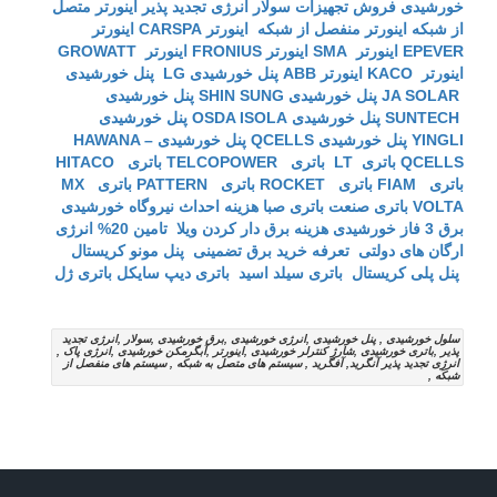
خورشیدی
فروش تجهیزات سولار
انرژی تجدید پذیر
اینورتر متصل
از شبکه
اینورتر منفصل از شبکه
اینورتر CARSPA
اینورتر
EPEVER
اینورتر SMA
اینورتر FRONIUS
اینورتر GROWATT
اینورتر KACO
اینورتر ABB
پنل خورشیدی LG
پنل خورشیدی
JA SOLAR
پنل خورشیدی SHIN SUNG
پنل خورشیدی
SUNTECH
پنل خورشیدی OSDA ISOLA
پنل خورشیدی
YINGLI
پنل خورشیدی QCELLS
پنل خورشیدی HAWANA –
QCELLS
باتری LT
باتری TELCOPOWER
باتری HITACO
باتری FIAM
باتری ROCKET
باتری PATTERN
باتری MX
VOLTA
باتری صنعت
باتری صبا
هزینه احداث نیروگاه خورشیدی
برق 3 فاز خورشیدی
هزینه برق دار کردن ویلا
تامین 20% انرژی
ارگان های دولتی
تعرفه خرید برق تضمینی
پنل مونو کریستال
پنل پلی کریستال
باتری سیلد اسید
باتری دیپ سایکل
باتری ژل
سلول خورشیدی , پنل خورشیدی ,انرژی خورشیدی ,برق خورشیدی ,سولار ,انرژی تجدید
پذیر ,باتری خورشیدی ,شارژ کنترلر خورشیدی ,اینورتر ,آبگرمکن خورشیدی ,انرژی پاک ,
انرژِی تجدید پذیر آنگرید, آفگرید , سیستم های متصل به شبکه , سیستم های منفصل از
شبکه ,