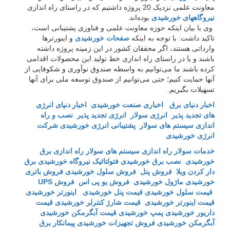
معاونت علمی نزدیک 20 پروژه داشتیم که در راستای راه اندازی
نیروگاههای خورشیدی
بوده‌اند.
وی با بیان اینکه حوزه معاونت علمی و فناوری پشتیبانی است،
تاکید داشت: با توجه به اینکه
صفحات خورشیدی
و اینورترها
وارداتی هستند، اگر محققان کشور در این زمینه پروژه داشته
باشند و یا در راستای راه اندازی خط تولید این محصولات اقدامی
کرده باشند ما می‌توانیم به واسطه صندوق نوآوری و شکوفایی از
آنها حمایت کنیم؛ حتی می‌توانیم از صندوق توسعه ملی برای آنها
تسهیلات بگیریم.
اخبار دنیای برق
اخباری صنعت خورشیدی
اخبار دنیای انرژی
های تجدید پذیر
انرژی سولار
انرژی تجدید پذیر
نصب و راه
اندازی سیستم های سولار
پشتیبانی انرژی خورشیدی
شرکت
انرژی خورشیدی
خدمات سولار
راه اندازی سیستم های سولار
راه اندازی برق
خورشیدی
نصب برق خورشیدی
فتولتائیک
نیروگاه خورشیدی
برق
دار کردن ویلا
فروش پنل
فروش سلول خورشیدی
فروش باتری
خورشیدی
ماژول خورشیدی
فروش یو پی اس
فروش UPS
قیمت سلول خورشیدی
قیمت پنل خورشیدی
اینورتر خورشیدی
قیمت اینورتر خورشیدی
قیمت شارژ کنترلر خورشیدی
قیمت
داریور خورشیدی
پمپ خورشیدی
قیمت آبگرمکن خورشیدی
آبگرمکن خورشیدی
فروش تجهیزات خورشیدی
پیمانکار برق