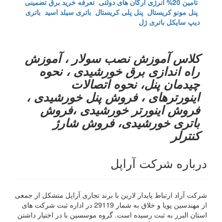
تامین 20% انرژی ارگان های دولتی
تعرفه خرید برق تضمینی
پنل مونو کریستال
پنل پلی کریستال
باتری سیلد اسید
باتری
دیپ سایکل
باتری ژل
کلاس آموزش نصب سولار ، آموزش
راه اندازی برق خورشیدی ، نحوه
چیدمان پنل، نحوه اتصالات
اینورترهای ، فروش پنل خورشیدی ،
فروش اینورتر خورشیدی ،فروش
باتری خورشیدی، فروش شارژ
کنترلر
درباره شرکت آراپل
شرکت آراد ارتباط پایدار لارین با برند تجاری آراپل متشکل از جمعی
از مهندسین پویا و خلاق به شمار 29119 در اداره ثبت شرکت های
استان البرز به ثبت رسیده است. گروه موسسین با در اختیار داشتن