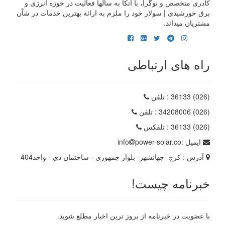
کادری متخصص و نوگرا، با اتکا به سالها فعالیت در حوزه انرژی و
برق خورشیدی | سولار خود را ملزم به ارائه بهترین خدمات در شاًن
مشتریان میداند.
راه های ارتباطی
(026) 36133
: تلفن
(026) 34208006
: تلفن
(026) 36133
: تلفکس
ایمیل :
power-solar.co
info
آدرس :
کرج -جهانشهر- بلوار جمهوری - ساختمان دی - واحد404
خبرنامه چیست!
با عضویت در خبرنامه از بروز ترین اخبار مطلع شوید.