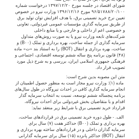
شورای اقتصاد در جلسه مورخ ۱۳۹۷/۱۲/۲۰ درخواست شماره
۹۶/۵۱۷۸۸/۲۰/۱۰۰ مورخ ۱۳۹۶/۱۲/۱۶ وزارت نیرو در خصوص
تعیین نرخ خرید تضمینی برق، با هدف افزایش توان تولید برق
از طریق سرمایه گذاری مؤسسات عمومی غیردولتی، تعاونی
و خصوصی اعم از داخلی و خارجی و یا منابع داخلی
شرکت‌های تابعه وزارت نیرو یا به صورت روش‌های متداول
سرمایه گذاری از جمله ساخت، بهره برداری و تملک (B۰۰) و
ساخت، بهره برداری و انتقال (BOT) را به استناد بند «ت» ماده
(۴۸) قانون برنامه پنج ساله ششم توسعه اقتصادی، اجتماعی و
فرهنگی جمهوری اسلامی ایران، بررسی و به شرح ذیل مورد
تصویب قرار داد.
متن این مصوبه بدین شرح است:
ماده (۱): وزارت نیرو مجاز است به منظور حصول اطمینان از
انجام سرمایه گذاری کافی در احداث نیروگاه در طول سال‌های
برنامه پنجساله ششم توسعه، نسبت به انتخاب سرمایه گذار
اقدام و با متقاضیان بخش غیردولتی برای احداث نیروگاه،
قرارداد خرید تضمینی برق با شرایط زیر منعقد نماید:
الف. - طول دوره خرید تضمینی برق در قرارداد‌های ساخت،
بهره برداری و تملک (B۰۰) حداکثر هفت (۷) سال برای
سرمایه گذاران داخلی و در قرارداد‌های ساخته بهره برداری و
انتقال (BOT) حداکثر پانزده (۱۵) سال برای سرمایه گذارانی