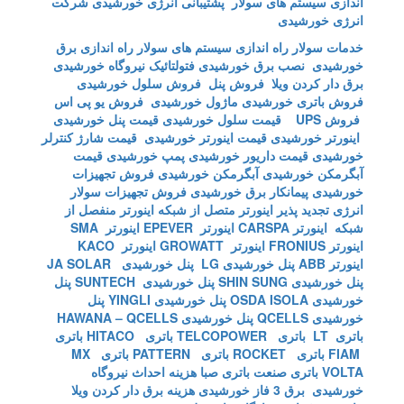
اندازی سیستم های سولار
پشتیبانی انرژی خورشیدی
شرکت
انرژی خورشیدی
خدمات سولار
راه اندازی سیستم های سولار
راه اندازی برق
خورشیدی
نصب برق خورشیدی
فتولتائیک
نیروگاه خورشیدی
برق دار کردن ویلا
فروش پنل
فروش سلول خورشیدی
فروش باتری خورشیدی
ماژول خورشیدی
فروش یو پی اس
فروش UPS
قیمت سلول خورشیدی
قیمت پنل خورشیدی
اینورتر خورشیدی
قیمت اینورتر خورشیدی
قیمت شارژ کنترلر
خورشیدی
قیمت داریور خورشیدی
پمپ خورشیدی
قیمت
آبگرمکن خورشیدی
آبگرمکن خورشیدی
فروش تجهیزات
خورشیدی
پیمانکار برق خورشیدی
فروش تجهیزات سولار
انرژی تجدید پذیر
اینورتر متصل از شبکه
اینورتر منفصل از
شبکه
اینورتر CARSPA
اینورتر EPEVER
اینورتر SMA
اینورتر FRONIUS
اینورتر GROWATT
اینورتر KACO
اینورتر ABB
پنل خورشیدی LG
پنل خورشیدی JA SOLAR
پنل خورشیدی SHIN SUNG
پنل خورشیدی SUNTECH
پنل
خورشیدی OSDA ISOLA
پنل خورشیدی YINGLI
پنل
خورشیدی QCELLS
پنل خورشیدی HAWANA – QCELLS
باتری LT
باتری TELCOPOWER
باتری HITACO
باتری
FIAM
باتری ROCKET
باتری PATTERN
باتری MX
VOLTA
باتری صنعت
باتری صبا
هزینه احداث نیروگاه
خورشیدی
برق 3 فاز خورشیدی
هزینه برق دار کردن ویلا