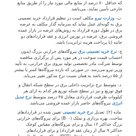
که حداقل ۷۰ درصد از منابع مالی مورد نیاز را از طریق منابع
خارجی تأمین نمایند، می‌باشد.
ب-
وزارت نیرو
مکلف است در تنظیم قرارداد خرید تضمینی
برق به گونه‌ای عمل نماید که سرمایه گذار مکلف به عرضه
برق در طول دوره قرارداد به روش‌های عرضه در بازار عمده
فروشی برق، عرضه در بورس انرژی و عقد قرارداد‌های دو
جانبه (با پرداخت هزینه ترانزیت) باشد.
ج-
نرخ خرید تضمینی برق
نیروگاه‌های حرارتی بزرگ (بدون
احتساب قیمت سوخت در هر مورد پس از برگزاری مناقصه
توسط شرکت مادر تخصصی تولید نیروی برق حرارتی، به تأیید
وزیر نیرو می‌رسد. در صورتی که بازده نیروگاه‌ها کمتر یا بیشتر
از ۵۵ درصد باشد به همان نسبت نرخ مذکور تغییر می‌یابد.
د- متوسط نرخ ترانزیت داخلی برق در سطح شبکه انتقال و
فوق توزیع و نیز در سطح شبکه توزیع هر کدام به ازای هر
کیلووات ظرفیت قراردادی معادل ۳۵ درصد متوسط
نرخ تبدیل
انرژی
نیروگاه‌های حاضر بازار عمده فروشی می‌باشد.
ماده (۲): تعدیل
نرخ خرید تضمینی
تعیین شده در قرارداد‌های
ساخت، بهره برداری و تملک (B۰۰) برای نیروگاه‌های حرارتی
بزرگ حداکثر ۱۲ سال و برای نیروگاه‌های مقیاس کوچک
حداکثر ۹ سال از زمان عقد قرارداد) و برای قرارداد‌های