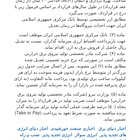
ساخت، بهره برداری و انتقال (BOT) حداکثر ۲۰ سال (از زمان
عقد قرارداد) در طول سال‌های قرارداد بر اساس فرمول زیر با
درج در قرارداد، صورت می‌گیرد:
مطابق ارز تخصیصی توسط بانک مرکزی جمهوری اسلامی
ایران جهت احداث نیروگاه‌ها در زمان تعدیل.
ماده (۳): بانک مرکزی جمهوری اسلامی ایران موظف است
جهت بازپرداخت اقساط ارزی سرمایه گذاران، نسبت به تبدیل
ریال حاصل از فروش برق به ارز، اقدام نماید.
ماده (۴): شرکت مادر تخصصی تولید نیروی برق حرارتی
مکلف است در صورتی که نرخ خرید تضمینی تعدیل شده
مطابق ماده (۲) این مصوبه، پس از اعمال ضرایب جدول زیر
بزرگ‌تر از متوسط نرخ بازار (بدون هزینه سوخت به ازای هر
کیلووات ساعت برق تولیدی بود، پرداخت مابه التفاوت (به ازای
برق پذیرفته شده در بازار) آن را به سرمایه گذار تضمین نماید.
ماده (۵): وزارت نیرو (شرکت مادر تخصصی تولید نیروی برق
حرارتی) موظف است ضریب تولید در هر قرارداد را به میزان
پنجاه (۵۰) درصد ظرفیت عملی آماده تولید برای سرمایه گذار
برنده مناقصه به صورت شرط تعهد به پرداخت (Take or Pay)
تضمین نماید.
اخبار دنیای برق
اخباری صنعت خورشیدی
اخبار دنیای انرژی
های تجدید پذیر
انرژی سولار
انرژی تجدید پذیر
نصب و راه