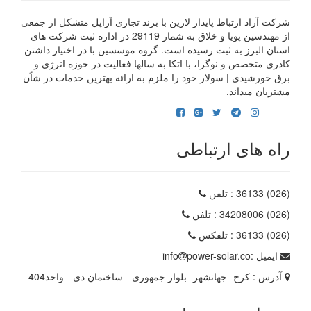
شرکت آراد ارتباط پایدار لارین با برند تجاری آراپل متشکل از جمعی
از مهندسین پویا و خلاق به شمار 29119 در اداره ثبت شرکت های
استان البرز به ثبت رسیده است. گروه موسسین با در اختیار داشتن
کادری متخصص و نوگرا، با اتکا به سالها فعالیت در حوزه انرژی و
برق خورشیدی | سولار خود را ملزم به ارائه بهترین خدمات در شاًن
مشتریان میداند.
راه های ارتباطی
(026) 36133
: تلفن
(026) 34208006
: تلفن
(026) 36133
: تلفکس
ایمیل :
power-solar.co
info
آدرس :
کرج -جهانشهر- بلوار جمهوری - ساختمان دی - واحد404