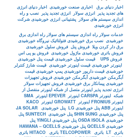
اخبار دنیای برق
اخباری صنعت خورشیدی
اخبار دنیای انرژی
های تجدید پذیر
انرژی سولار
انرژی تجدید پذیر
نصب و راه
اندازی سیستم های سولار
پشتیبانی انرژی خورشیدی
شرکت
انرژی خورشیدی
خدمات سولار
راه اندازی سیستم های سولار
راه اندازی برق
خورشیدی
نصب برق خورشیدی
فتولتائیک
نیروگاه خورشیدی
برق دار کردن ویلا
فروش پنل
فروش سلول خورشیدی
فروش باتری خورشیدی
ماژول خورشیدی
فروش یو پی اس
فروش UPS
قیمت سلول خورشیدی
قیمت پنل خورشیدی
اینورتر خورشیدی
قیمت اینورتر خورشیدی
قیمت شارژ کنترلر
خورشیدی
قیمت داریور خورشیدی
پمپ خورشیدی
قیمت
آبگرمکن خورشیدی
آبگرمکن خورشیدی
فروش تجهیزات
خورشیدی
پیمانکار برق خورشیدی
فروش تجهیزات سولار
انرژی تجدید پذیر
اینورتر متصل از شبکه
اینورتر منفصل از
شبکه
اینورتر CARSPA
اینورتر EPEVER
اینورتر SMA
اینورتر FRONIUS
اینورتر GROWATT
اینورتر KACO
اینورتر ABB
پنل خورشیدی LG
پنل خورشیدی JA SOLAR
پنل خورشیدی SHIN SUNG
پنل خورشیدی SUNTECH
پنل
خورشیدی OSDA ISOLA
پنل خورشیدی YINGLI
پنل
خورشیدی QCELLS
پنل خورشیدی HAWANA – QCELLS
باتری LT
باتری TELCOPOWER
باتری HITACO
باتری