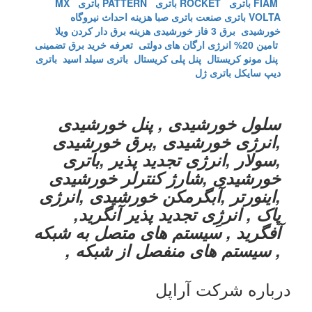
FIAM
باتری ROCKET
باتری PATTERN
باتری MX
VOLTA
باتری صنعت
باتری صبا
هزینه احداث نیروگاه
خورشیدی
برق 3 فاز خورشیدی
هزینه برق دار کردن ویلا
تامین 20% انرژی ارگان های دولتی
تعرفه خرید برق تضمینی
پنل مونو کریستال
پنل پلی کریستال
باتری سیلد اسید
باتری
دیپ سایکل
باتری ژل
سلول خورشیدی , پنل خورشیدی
,انرژی خورشیدی ,برق خورشیدی
,سولار ,انرژی تجدید پذیر ,باتری
خورشیدی ,شارژ کنترلر خورشیدی
,اینورتر ,آبگرمکن خورشیدی ,انرژی
پاک , انرژِی تجدید پذیر آنگرید,
آفگرید , سیستم های متصل به شبکه
, سیستم های منفصل از شبکه ,
درباره شرکت آراپل