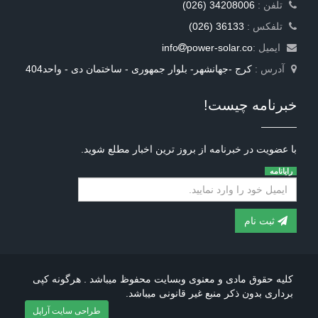
: تلفن
(026) 34208006
: تلفکس
(026) 36133
ایمیل :
power-solar.co
info
آدرس :
کرج -جهانشهر- بلوار جمهوری - ساختمان دی - واحد404
خبرنامه چیست!
با عضویت در خبرنامه از بروز ترین اخبار مطلع شوید.
رایانامه
ثبت نام
کلیه حقوق مادی و معنوی وبسایت محفوظ میباشد . هرگونه کپی
برداری بدون ذکر منبع غیر قانونی میباشد.
طراحی سایت آراپل