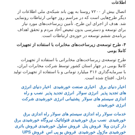
اطلاعات
اتصال بیش از ۷۲۰۰ روستا به پهن باند شبکه‌ی ملی اطلاعات از
دیگر طرح‌هایی است که در مراسم روز جهانی ارتباطات رونمایی
شد. هدف از اجرای این طرح، تأمین زیرساخت‌های مورد نیاز
برای توسعه و دسترسی بدون تبعیض آحاد مردم و تحقق اهداف
برنامه‌ی ششم توسعه در حوزه‌ی ارتباطات است.
۴- طرح توسعه‌ی زیرساخت‌های مخابرات با استفاده از تجهیزات
کاملا بومی
طرح توسعه‌ی زیرساخت‌های مخابراتی با استفاده از تجهیزات
کاملا بومی در چهار استان کشور توسط شرکت مخابرات ایران،
با سرمایه‌گذاری ۳۱۶ میلیارد تومانی و با استفاده از تجهیزات تولید
داخل، افتتاح شده است.
اخبار دنیای برق
اخباری صنعت خورشیدی
اخبار دنیای انرژی
های تجدید پذیر
انرژی سولار
انرژی تجدید پذیر
نصب و راه
اندازی سیستم های سولار
پشتیبانی انرژی خورشیدی
شرکت
انرژی خورشیدی
خدمات سولار
راه اندازی سیستم های سولار
راه اندازی برق
خورشیدی
نصب برق خورشیدی
فتولتائیک
نیروگاه خورشیدی
برق
دار کردن ویلا
فروش پنل
فروش سلول خورشیدی
فروش باتری
خورشیدی
ماژول خورشیدی
فروش یو پی اس
فروش UPS