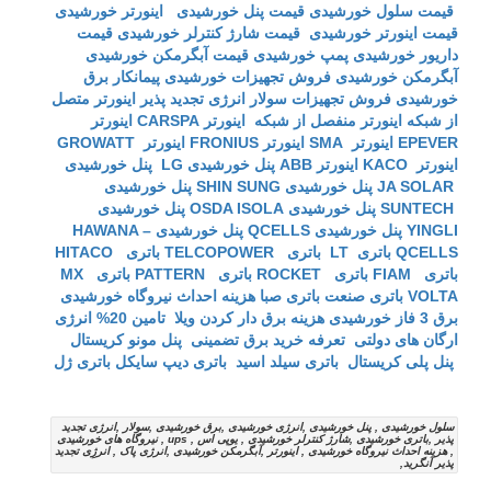
قیمت سلول خورشیدی
قیمت پنل خورشیدی
اینورتر خورشیدی
قیمت اینورتر خورشیدی
قیمت شارژ کنترلر خورشیدی
قیمت
داریور خورشیدی
پمپ خورشیدی
قیمت آبگرمکن خورشیدی
آبگرمکن خورشیدی
فروش تجهیزات خورشیدی
پیمانکار برق
خورشیدی
فروش تجهیزات سولار
انرژی تجدید پذیر
اینورتر متصل
از شبکه
اینورتر منفصل از شبکه
اینورتر CARSPA
اینورتر
EPEVER
اینورتر SMA
اینورتر FRONIUS
اینورتر GROWATT
اینورتر KACO
اینورتر ABB
پنل خورشیدی LG
پنل خورشیدی
JA SOLAR
پنل خورشیدی SHIN SUNG
پنل خورشیدی
SUNTECH
پنل خورشیدی OSDA ISOLA
پنل خورشیدی
YINGLI
پنل خورشیدی QCELLS
پنل خورشیدی HAWANA –
QCELLS
باتری LT
باتری TELCOPOWER
باتری HITACO
باتری FIAM
باتری ROCKET
باتری PATTERN
باتری MX
VOLTA
باتری صنعت
باتری صبا
هزینه احداث نیروگاه خورشیدی
برق 3 فاز خورشیدی
هزینه برق دار کردن ویلا
تامین 20% انرژی
ارگان های دولتی
تعرفه خرید برق تضمینی
پنل مونو کریستال
پنل پلی کریستال
باتری سیلد اسید
باتری دیپ سایکل
باتری ژل
سلول خورشیدی , پنل خورشیدی ,انرژی خورشیدی ,برق خورشیدی ,سولار ,انرژی تجدید
پذیر ,باتری خورشیدی ,شارژ کنترلر خورشیدی , یوپی اس , ups , نیروگاه های خورشیدی
, هزینه احداث نیروگاه خورشیدی , اینورتر ,آبگرمکن خورشیدی ,انرژی پاک , انرژِی تجدید
پذیر آنگرید,