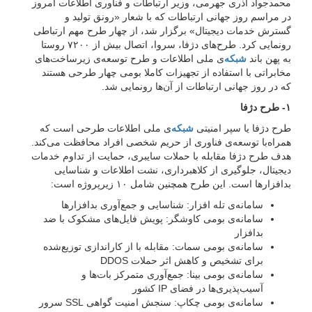
محمدجواد آذری جهرمی، وزیر ارتباطات و فناوری اطلاعات امروز
در مراسم روز جهانی ارتباطات که با شعار «رونق تولید و
گسترش خدمات دیجیتال» برگزار شد، از چهار طرح مهم ارتباطی
رونمایی کرد. طرح‌های دژفا، سروا، اتصال بیش از ۷۲۰۰ روستا
به پهن باند
شبکه‌
ی ملی اطلاعات و طرح توسعه‌ی زیرساخت‌های
مخابراتی با استفاده از تجهیزات کاملا بومی چهار طرحی هستند
که در روز جهانی ارتباطات از آن‌ها رونمایی شد.
۱- طرح دژفا
طرح دژفا یا سپر امنیتی
شبکه‌
ی ملی اطلاعات طرحی است که
همراه‌با توسعه‌ی فناوری از حریم شخصی افراد محافظت می‌کند.
هدف طرح دژفا مقابله با حملات سایبری، حمایت از تداوم خدمات
دیجیتال، جلوگیری از کلاهبرداری، نشت اطلاعات و شناسایی
بدافزارها است. این طرح همچنین شامل ۱۰ زیرپروژه است:
سامانه‌ی تله افزار: شناسایی و جمع‌آوری بدافزارها
سامانه‌ی بومی کاوشگر: پویش فایل‌های مشکوک با ضد
بدافزار
سامانه‌ی بومی سمات: مقابله با از کاراندازی توزیع‌شده
برای تشخیص و کاهش اثر حملات DDOS
سامانه‌ی بومی بینا: جمع‌آوری متمرکز بات‌ها و
آسیب‌پذیری‌ها در فضای IP کشور
سامانه‌ی بومی چکاپ: سنجش امنیت گواهی SSL سرور