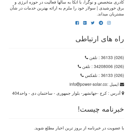
کادری متخصص و نوگرا، با اتکا به سالها فعالیت در حوزه انرژی و
برق خورشیدی | سولار خود را ملزم به ارائه بهترین خدمات در شاًن
مشتریان میداند.
راه های ارتباطی
(026) 36133
: تلفن
(026) 34208006
: تلفن
(026) 36133
: تلفکس
ایمیل :
power-solar.co
info
آدرس :
کرج -جهانشهر- بلوار جمهوری - ساختمان دی - واحد404
خبرنامه چیست!
با عضویت در خبرنامه از بروز ترین اخبار مطلع شوید.