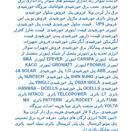
خدمات سولار
راه اندازی سیستم های سولار
راه اندازی برق
خورشیدی
نصب برق خورشیدی
فتولتائیک
نیروگاه خورشیدی
برق دار کردن ویلا
فروش پنل
فروش سلول خورشیدی
فروش باتری خورشیدی
ماژول خورشیدی
فروش یو پی اس
فروش UPS
قیمت سلول خورشیدی
قیمت پنل خورشیدی
اینورتر خورشیدی
قیمت اینورتر خورشیدی
قیمت شارژ کنترلر
خورشیدی
قیمت داریور خورشیدی
پمپ خورشیدی
قیمت
آبگرمکن خورشیدی
آبگرمکن خورشیدی
فروش تجهیزات
خورشیدی
پیمانکار برق خورشیدی
فروش تجهیزات سولار
انرژی تجدید پذیر
اینورتر متصل از شبکه
اینورتر منفصل از
شبکه
اینورتر CARSPA
اینورتر EPEVER
اینورتر SMA
اینورتر FRONIUS
اینورتر GROWATT
اینورتر KACO
اینورتر ABB
پنل خورشیدی LG
پنل خورشیدی JA SOLAR
پنل خورشیدی SHIN SUNG
پنل خورشیدی SUNTECH
پنل
خورشیدی OSDA ISOLA
پنل خورشیدی YINGLI
پنل
خورشیدی QCELLS
پنل خورشیدی HAWANA – QCELLS
باتری LT
باتری TELCOPOWER
باتری HITACO
باتری
FIAM
باتری ROCKET
باتری PATTERN
باتری MX
VOLTA
باتری صنعت
باتری صبا
هزینه احداث نیروگاه
خورشیدی
برق 3 فاز خورشیدی
هزینه برق دار کردن ویلا
تامین 20% انرژی ارگان های دولتی
تعرفه خرید برق تضمینی
پنل مونو کریستال
پنل پلی کریستال
باتری سیلد اسید
باتری
دیپ سایکل
باتری ژل