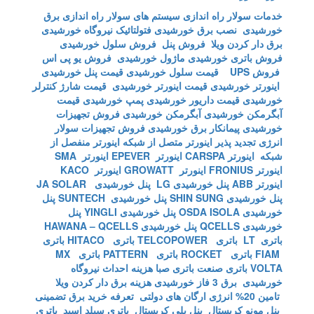
خدمات سولار
راه اندازی سیستم های سولار
راه اندازی برق
خورشیدی
نصب برق خورشیدی
فتولتائیک
نیروگاه خورشیدی
برق دار کردن ویلا
فروش پنل
فروش سلول خورشیدی
فروش باتری خورشیدی
ماژول خورشیدی
فروش یو پی اس
فروش UPS
قیمت سلول خورشیدی
قیمت پنل خورشیدی
اینورتر خورشیدی
قیمت اینورتر خورشیدی
قیمت شارژ کنترلر
خورشیدی
قیمت داریور خورشیدی
پمپ خورشیدی
قیمت
آبگرمکن خورشیدی
آبگرمکن خورشیدی
فروش تجهیزات
خورشیدی
پیمانکار برق خورشیدی
فروش تجهیزات سولار
انرژی تجدید پذیر
اینورتر متصل از شبکه
اینورتر منفصل از
شبکه
اینورتر CARSPA
اینورتر EPEVER
اینورتر SMA
اینورتر FRONIUS
اینورتر GROWATT
اینورتر KACO
اینورتر ABB
پنل خورشیدی LG
پنل خورشیدی JA SOLAR
پنل خورشیدی SHIN SUNG
پنل خورشیدی SUNTECH
پنل
خورشیدی OSDA ISOLA
پنل خورشیدی YINGLI
پنل
خورشیدی QCELLS
پنل خورشیدی HAWANA – QCELLS
باتری LT
باتری TELCOPOWER
باتری HITACO
باتری
FIAM
باتری ROCKET
باتری PATTERN
باتری MX
VOLTA
باتری صنعت
باتری صبا
هزینه احداث نیروگاه
خورشیدی
برق 3 فاز خورشیدی
هزینه برق دار کردن ویلا
تامین 20% انرژی ارگان های دولتی
تعرفه خرید برق تضمینی
پنل مونو کریستال
پنل پلی کریستال
باتری سیلد اسید
باتری