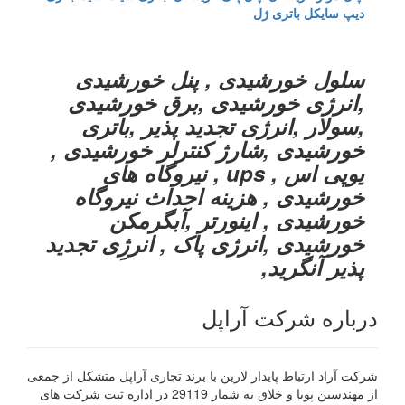
دیپ سایکل
باتری ژل
سلول خورشیدی , پنل خورشیدی
,انرژی خورشیدی ,برق خورشیدی
,سولار ,انرژی تجدید پذیر ,باتری
خورشیدی ,شارژ کنترلر خورشیدی ,
یوپی اس , ups , نیروگاه های
خورشیدی , هزینه احداث نیروگاه
خورشیدی , اینورتر ,آبگرمکن
خورشیدی ,انرژی پاک , انرژِی تجدید
پذیر آنگرید,
درباره شرکت آراپل
شرکت آراد ارتباط پایدار لارین با برند تجاری آراپل متشکل از جمعی
از مهندسین پویا و خلاق به شمار 29119 در اداره ثبت شرکت های