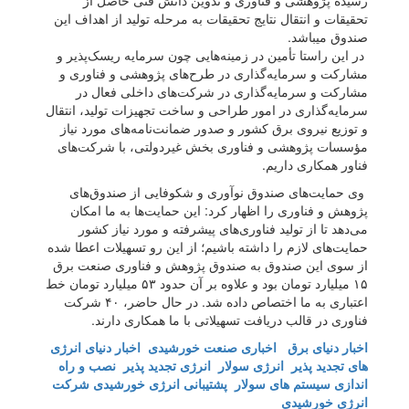
رسیده پژوهشی و فناوری و تدوین دانش فنی حاصل از
تحقیقات و انتقال نتایج تحقیقات به مرحله تولید از اهداف این
صندوق میباشد.
در این راستا تأمین در زمینه‌هایی چون سرمایه ریسک‌پذیر و
مشارکت و سرمایه‌گذاری در طرح‌های پژوهشی و فناوری و
مشارکت و سرمایه‌گذاری در شرکت‌های داخلی فعال در
سرمایه‌گذاری در امور طراحی و ساخت تجهیزات تولید، انتقال
و توزیع نیروی برق کشور و صدور ضمانت‌نامه‌های مورد نیاز
مؤسسات پژوهشی و فناوری بخش غیردولتی، با شرکت‌های
فناور همکاری داریم.
وی حمایت‌های صندوق نوآوری و شکوفایی از صندوق‌های
پژوهش و فناوری را اظهار کرد: این حمایت‌ها به ما امکان
می‌دهد تا از تولید فناوری‌های پیشرفته و مورد نیاز کشور
حمایت‌های لازم را داشته باشیم؛ از این رو تسهیلات اعطا شده
از سوی این صندوق به صندوق پژوهش و فناوری صنعت برق
۱۵ میلیارد تومان بود و علاوه بر آن حدود ۵۳ میلیارد تومان خط
اعتباری به ما اختصاص داده شد. در حال حاضر، ۴۰ شرکت
فناوری در قالب دریافت تسهیلاتی با ما همکاری دارند.
اخبار دنیای برق
اخباری صنعت خورشیدی
اخبار دنیای انرژی
های تجدید پذیر
انرژی سولار
انرژی تجدید پذیر
نصب و راه
اندازی سیستم های سولار
پشتیبانی انرژی خورشیدی
شرکت
انرژی خورشیدی