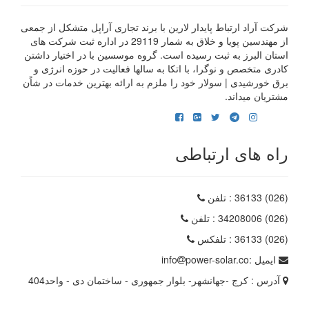
شرکت آراد ارتباط پایدار لارین با برند تجاری آراپل متشکل از جمعی
از مهندسین پویا و خلاق به شمار 29119 در اداره ثبت شرکت های
استان البرز به ثبت رسیده است. گروه موسسین با در اختیار داشتن
کادری متخصص و نوگرا، با اتکا به سالها فعالیت در حوزه انرژی و
برق خورشیدی | سولار خود را ملزم به ارائه بهترین خدمات در شاًن
مشتریان میداند.
راه های ارتباطی
(026) 36133
: تلفن
(026) 34208006
: تلفن
(026) 36133
: تلفکس
ایمیل :
power-solar.co
info
آدرس :
کرج -جهانشهر- بلوار جمهوری - ساختمان دی - واحد404