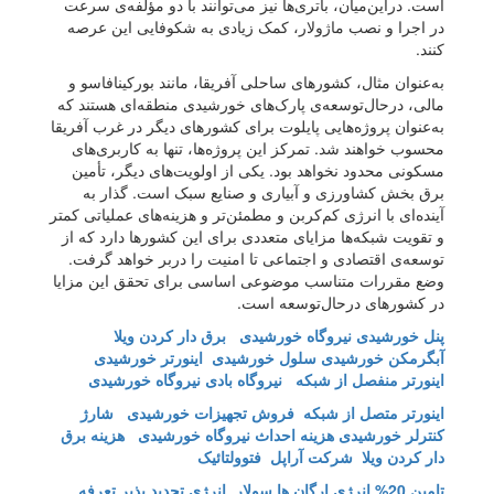
است. دراین‌‌میان، باتری‌ها نیز می‌توانند با دو مؤلفه‌ی سرعت
در اجرا و نصب ماژولار، کمک زیادی به شکوفایی این عرصه
کنند.
به‌عنوان مثال، کشورهای ساحلی آفریقا، مانند بورکینافاسو و
مالی، درحال‌توسعه‌‌ی پارک‌های خورشیدی منطقه‌ای هستند که
به‌‌عنوان پروژه‌هایی پایلوت برای کشورهای دیگر در غرب آفریقا
محسوب خواهند شد. تمرکز این پروژه‌‌ها، تنها به کاربری‌‌‌‌های
مسکونی محدود نخواهد بود. یکی از اولویت‌‌های دیگر، تأمین
برق بخش کشاورزی و آبیاری و صنایع سبک است. گذار به
آینده‌‌ای با انرژی کم‌‌کربن و مطمئن‌تر و هزینه‌های عملیاتی کمتر
و تقویت شبکه‌ها مزایای متعددی برای این کشورها دارد که از
توسعه‌‌ی اقتصادی و اجتماعی تا امنیت را دربر خواهد گرفت.
وضع مقررات متناسب موضوعی اساسی برای تحقق این مزایا
در کشورهای درحال‌توسعه است.
پنل خورشیدی
نیروگاه خورشیدی
برق دار کردن ویلا
آبگرمکن خورشیدی
سلول خورشیدی
اینورتر خورشیدی
اینورتر منفصل از شبکه
نیروگاه بادی نیروگاه خورشیدی
اینورتر متصل از شبکه
فروش تجهیزات خورشیدی
شارژ
کنترلر خورشیدی
هزینه احداث نیروگاه خورشیدی
هزینه برق
دار کردن ویلا
شرکت آراپل
فتوولتائیک
تامین 20% انرژِی ارگان ها
سولار انرژی تجدید پذیر
تعرفه