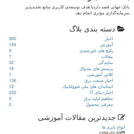
بانک جهانی قصد داردبا هدف توسعه‌ی کاربری منابع تجدیدپذیر
سرمایه‌‌گذاری مؤثری انجام دهد
دسته بندی بلاگ
اخبار
360
آموزش
154
پکیج های خورشیدی
9
مقالات
7
نمایندگی
32
پرسش های متدوال
18
کلاس آموزشی
1
اخبار صنعت برق
136
استاندارد های ملی فتوولتاییک
12
اخبار دنیای IT
222
مفاهیم اولیه برق
5
معرفی محصول
2
جدیدترین مقالات آموزشی
انواع باتری ها
1399-02-30