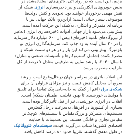
بزنیم، این است که در روند آتی، باتری‌های استفاده‌شده در
بخش خودروهای الکتریکی و نیز ذخیره‌‌سازی
انرژی
شبکه از
نقش مهمی برخوردار خواهند بود. نحوه‌‌ی واکنش دولت‌ها
موضوعی بسیار حیاتی است؛ ازاین‌‌رو، بانک جهانی نیز با
برنامه‌‌ای متمرکز و ابتکاری به‌کمک این حرکت آمده است.
پیش‌بینی می‌شود بازار جهانی ادوات ذخیره‌‌سازی انرژی (به‌‌غیر
از نیروگاه‌‌های تلمبه‌‌‌ ذخیره‌‌ای) بیش از ۶۰۰ میلیارد دلار سرمایه‌
را در ۲۰ سال آینده به ‌ود جذب کند. سرمایه‌‌گذاری انرژی نو
بلومبرگ پیش‌‌بینی می‌‌کند این بازار در هر دو سمت شبکه و
مصرف‌‌کننده (شامل کسب‌‌و‌‌کارها و تأسیسات صنعتی و منازل)
تا سال ۲۰۴۰، با رشد نمایی به ظرفیتی معادل ۷ درصد از کل
ظرفیت منصوب برسد.
این انقلاب باتری در سراسر جهان در‌حال‌وقوع است و رشد
سریع آن به‌دلیل کاهش قیمت و نیز مزایای فراوان آن برای
شبکه‌‌ی برق
(اعم از کمک به جابه‌جایی پیک تقاضا برای تلفیق
با مولدهای خورشیدی تا بهبود قابلیت اطمینان شبکه) است.
انقلاب در انرژی خورشیدی نیز از قبل تأثیرگذار بوده است.
بسیاری از کشورها در آفریقا، به‌‌سرعت در‌حال‌گسترش
سیستم‌های متمرکز و بزرگ‌‌مقیاس تا سیستم‌های کوچک‌تر
مقیاس تجاری و خانگی هستند. این تصمیمات با حمایت
اقتصادی کشورها شتاب می‌گیرند. قیمت
سیستم‌‌های فتوولتائیک
در طول دهه‌‌ی گذشته، تقریبا حدود ۸۰ درصد کاهش یافته