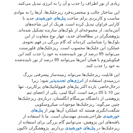
زیادی از نور اطراف را جذب و آن را به انرژی تبدیل می‌کنند.
این ساختار جالب و منحصربه‌فرد ریزجلبک‌ها، آن‌ها را به موادی
مناسب و کاربردی برای ساخت
پنل‌های خورشیدی
جدید با
کارایی فراوان تبدیل کرده است. هریک از این شاخه‌های
آنتن‌مانند، از مجموعه‌ای از بلوک‌های سازنده تشکیل شده‌اند.
پژوهشگران در مطالعه‌ای جدید، چهار نوع متفاوت از این
بلوک‌ها را شناسایی کرده‌اند که گام بزرگی در فهم نحوه‌ی
عملکرد این جلبک‌ها محسوب است. ریزجلبک‌های فلورسنت
می‌توانند 95 درصد از نور تابیده‌شده به خود را جذب کنند این
فیکوبلیزوم یا همان آنتن‌ها می‌توانند 95 درصد از نور تابیده‌شده
به خود را جذب کنند.
این قابلیت ریزجلبک‌ها می‌تواند زمینه‌ساز پیشرفتی بزرگ
درزمینه‌ی استفاده از
انرژی‌های تجدیدپذیر
شود؛ زیرا
در‌حال‌حاضر، بازده اکثر پنل‌های فتوولتاییک‌های پرکاربرد، تنها
بین 10 تا 20 درصد است. آنیکا لینی، یکی از اعضای تیم
پژوهشی از دانشگاه بیرمنگام انگلستان، درباره‌ی ریزجلبک‌ها
چنین می‌گوید: ریزجلبک‌ها موجودات میکروسکوپی
شگفت‌انگیزی هستند که عملکرد آن‌ها بهتر از
پنل‌های
خورشیدی
طراحی‌شده‌ی مهندسان است. ما با استفاده از
یافته‌های این پژوهش، می‌توانیم گام بزرگی برای استفاده از
ریزجلبک‌ها در
پنل‌های خورشیدی
برداریم. پژوهشگران تاکنون