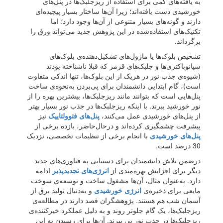
به یافته‌های کمی برای استفاده از ریزجلبک‌ها در پنل‌های
خورشیدی دست یافته‌اند؛ زیرا آن‌ها ساختار بسیار پیچیده‌ای
دارند و گونه‌های بسیار متنوعی از آن‌ها وجود دارد؛ اما
تکنیک‌های استفاده‌شده در این پژوهش جدید می‌تواند ورق را
برگرداند.
تشخیص بلوک‌ها یا ماژول‌های تشکیل‌دهنده‌ی بلوک‌های
سیانوباکتری‌ها و جلبک‌های قرمز که قبلا ناشناخته بودند
(شیوه‌ی جذب نور در هریک از این بلوک‌ها، تنها اندکی متفاوت
است)، گام ابتدایی دانشمندان برای پی‌بردن به‌نحوه‌ی ساخت
پنل‌هایی است که بتوانند مانند ریزجلبک‌ها، بیشترین بهره را از
نور خورشید ببرند. با اینکه ریزجلبک‌ها در جذب نور بسیار بهتر
از پنل‌های خورشیدی عمل می‌کنند،
پنل‌های فتوولتاییک
نیز
پیشرفت چشمگیری کرده‌اند و در‌حال‌حاضر، بازده برخی از
پنل‌های خورشیدی
با انجام برخی از تنظیمات تخصصی، نزدیک
30 درصد است.
درضمن تلاش دانشمندان برای دستیابی به فناوری‌های جدید
دیگر برای افزایش بهره‌مندی از
انرژی‌های تجدیدپذیر
ادامه
دارد. به‌عنوان مثال، آن‌ها مشغول ساخت و توسعه‌‌ی سوخت
مایعی برای ذخیره‌‌ی
انرژی خورشیدی
و به‌دنبال تولید برق از
آسمان شب هم هستند. پژوهشگران قصد دارند در مطالعه‌ی
ریزجلبک‌ها، یک گام جلوتر روند و به‌‌ دلیل عملکرد خیرکننده‌ی
ریزجلبک‌ها در جذب نور پی ببرند. آن‌ها برای رسیدن به این