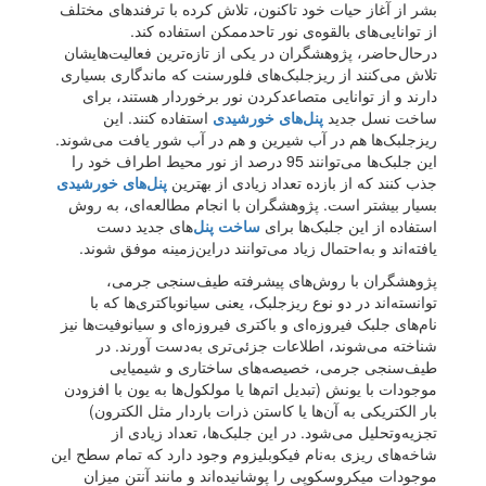
بشر از آغاز حیات خود تاکنون، تلاش کرده با ترفندهای مختلف
از توانایی‌های بالقوه‌ی نور تاحدممکن استفاده کند.
درحال‌حاضر، پژوهشگران در یکی از تازه‌ترین فعالیت‌هایشان
تلاش می‌کنند از ریزجلبک‌‌های فلورسنت که ماندگاری بسیاری
دارند و از توانایی متصاعد‌کردن نور برخوردار هستند، برای
ساخت نسل جدید
پنل‌‌های خورشیدی
استفاده کنند. این
ریزجلبک‌ها هم در آب شیرین و هم در آب شور یافت می‌شوند.
این جلبک‌‌ها می‌توانند 95 درصد از نور محیط اطراف خود را
جذب کنند که از بازده تعداد زیادی از بهترین‌
پنل‌های خورشیدی
بسیار بیشتر است. پژوهشگران با انجام مطالعه‌ای، به روش
استفاده از این جلبک‌ها برای
ساخت پنل‌
های جدید دست
یافته‌اند و به‌احتمال زیاد می‌توانند در‌این‌زمینه موفق شوند.
پژوهشگران با روش‌‌های پیشرفته طیف‌سنجی جرمی،
توانسته‌اند در دو نوع ریزجلبک، یعنی سیانوباکتری‌ها که با
نام‌های جلبک فیروزه‌ای و باکتری فیروزه‌ای و سیانوفیت‌ها نیز
شناخته می‌شوند، اطلاعات جزئی‌تری به‌دست آورند. در
طیف‌سنجی جرمی، خصیصه‌های ساختاری و شیمیایی
موجودات با یونش (تبدیل اتم‌ها یا مولکول‌ها به یون با افزودن
بار الکتریکی به آن‌ها یا کاستن ذرات باردار مثل الکترون)
تجزیه‌و‌تحلیل می‌شود. در این جلبک‌ها، تعداد زیادی از
شاخه‌های ریزی به‌نام فیکوبلیزوم وجود دارد که تمام سطح این
موجودات میکروسکوپی را پوشانیده‌اند و مانند آنتن میزان