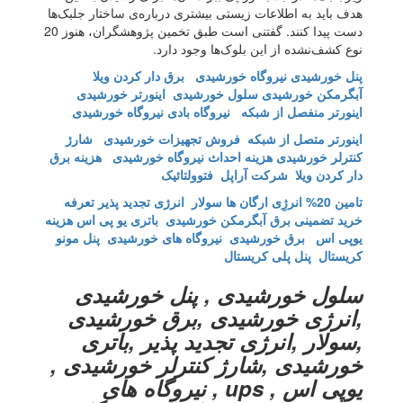
هدف باید به اطلاعات زیستی بیشتری درباره‌ی ساختار جلبک‌ها
دست پیدا کنند. گفتنی است طبق تخمین پژوهشگران، هنوز 20
نوع کشف‌نشده از این بلوک‌ها وجود دارد.
پنل خورشیدی
نیروگاه خورشیدی
برق دار کردن ویلا
آبگرمکن خورشیدی
سلول خورشیدی
اینورتر خورشیدی
اینورتر منفصل از شبکه
نیروگاه بادی نیروگاه خورشیدی
اینورتر متصل از شبکه
فروش تجهیزات خورشیدی
شارژ
کنترلر خورشیدی
هزینه احداث نیروگاه خورشیدی
هزینه برق
دار کردن ویلا
شرکت آراپل
فتوولتائیک
تامین 20% انرژِی ارگان ها
سولار انرژی تجدید پذیر
تعرفه
خرید تضمینی برق
آبگرمکن خورشیدی
باتری یو پی اس
هزینه
یوپی اس
برق خورشیدی
نیروگاه های خورشیدی
پنل مونو
کریستال
پنل پلی کریستال
سلول خورشیدی , پنل خورشیدی
,انرژی خورشیدی ,برق خورشیدی
,سولار ,انرژی تجدید پذیر ,باتری
خورشیدی ,شارژ کنترلر خورشیدی ,
یوپی اس , ups , نیروگاه های