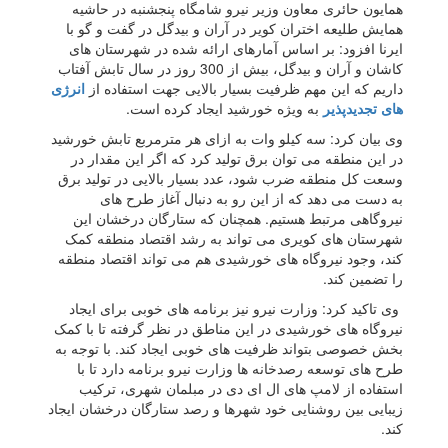
همایون حائری معاون وزیر نیرو شامگاه پنجشنبه در حاشیه
همایش طلیعه اختران کویر در آران و بیدگل در گفت و گو با
ایرنا افزود: بر اساس آمارهای ارائه شده در شهرستان های
کاشان و آران و بیدگل، بیش از 300 روز در سال تابش آفتاب
داریم که این مهم ظرفیت بسیار بالایی جهت استفاده از
انرژی
های تجدیدپذیر
به ویژه خورشید ایجاد کرده است.
وی بیان کرد: سه کیلو وات به ازای هر مترمربع تابش خورشید
در این منطقه می توان برق تولید کرد که اگر این مقدار در
وسعت کل منطقه ضرب شود، عدد بسیار بالایی در تولید برق
به دست می دهد که از این رو به دنبال آغاز طرح های
نیروگاهی مرتبط هستیم. همچنان که ستارگان درخشان این
شهرستان های کویری می تواند به رشد اقتصاد منطقه کمک
کند، وجود نیروگاه های خورشیدی هم می تواند اقتصاد منطقه
را تضمین کند.
وی تاکید کرد: وزارت نیرو نیز برنامه های خوبی برای ایجاد
نیروگاه های خورشیدی در این مناطق در نظر گرفته تا با کمک
بخش خصوصی بتواند ظرفیت های خوبی ایجاد کند. با توجه به
طرح های توسعه رصدخانه ها وزارت نیرو برنامه دارد تا با
استفاده از لامپ های ال ای دی در مبلمان شهری، ترکیب
زیبایی بین روشنایی خود شهرها و رصد ستارگان درخشان ایجاد
کند.