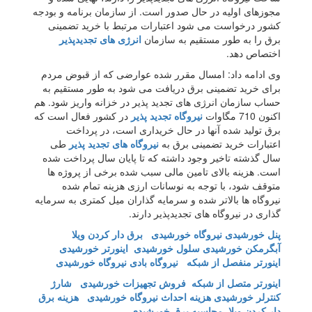
مجوزهای اولیه در حال صدور است. از سازمان برنامه و بودجه
کشور درخواست می شود اعتبارات مرتبط با خرید تضمینی
برق را به طور مستقیم به سازمان
انرژی های تجدیدپذیر
اختصاص دهد.
وی ادامه داد: امسال مقرر شده عوارضی که از قبوض مردم
برای خرید تضمینی برق دریافت می شود به طور مستقیم به
حساب سازمان انرژی های تجدید پذیر در خزانه واریز شود. هم
اکنون 710 مگاوات
نیروگاه تجدید پذیر
در کشور فعال است که
برق تولید شده آنها در حال خریداری است، در پرداخت
اعتبارات خرید تضمینی برق به
نیروگاه های تجدید پذیر
طی
سال گذشته تاخیر وجود داشته که تا پایان سال پرداخت شده
است. هزینه بالای تامین مالی سبب شده برخی از پروژه ها
متوقف شود، با توجه به نوسانات ارزی هزینه تمام شده
نیروگاه ها بالاتر شده و سرمایه گذاران میل کمتری به سرمایه
گذاری در نیروگاه های تجدیدپذیر دارند.
پنل خورشیدی
نیروگاه خورشیدی
برق دار کردن ویلا
آبگرمکن خورشیدی
سلول خورشیدی
اینورتر خورشیدی
اینورتر منفصل از شبکه
نیروگاه بادی نیروگاه خورشیدی
اینورتر متصل از شبکه
فروش تجهیزات خورشیدی
شارژ
کنترلر خورشیدی
هزینه احداث نیروگاه خورشیدی
هزینه برق
دار کردن ویلا
محاسبه برق خورشیدی