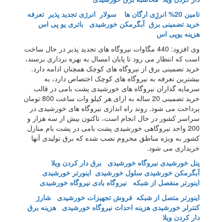
تامین 20% انرژِی ارگان ها
سولار انرژی تجدید پذیر
تعرفه
خرید تضمینی برق
آبگرمکن خورشیدی
باتری یو پی اس
هزینه یوپی اس
وی افزود: 440 مگاوات نیروگاه های تجدید پذیر در حال ساخت
است که انتظار می رود تا پایان امسال به بهره برداری برسند،
خرید تضمینی برق از نیروگاه های کوچک همچنان ادامه دارد.
بیشترین تعرفه به نیروگاه های کوچک اختصاص دارد، به
سرمایه گذاران نیروگاه های خورشیدی پشت بامی در قالب
خرید تضمینی 20 ساله به ازای هر کیلو وات ساعت 800 تومان
پرداخت می شود. روند راه اندازی نیروگاه های خورشیدی در
سراسر کشور در حال انجام است، تاکنون بیش از سه هزار و
200 واحد نیروگاهی خورشیدی پشت بامی در پشت بام منازل
کشور به ویژه مناطق محروم نصب شده که برق تولیدی آنها
خریداری می شود.
پنل خورشیدی
نیروگاه خورشیدی
برق دار کردن ویلا
آبگرمکن خورشیدی
سلول خورشیدی
اینورتر خورشیدی
اینورتر منفصل از شبکه
نیروگاه بادی نیروگاه خورشیدی
اینورتر متصل از شبکه
فروش تجهیزات خورشیدی
شارژ
کنترلر خورشیدی
هزینه احداث نیروگاه خورشیدی
هزینه برق
دار کردن ویلا