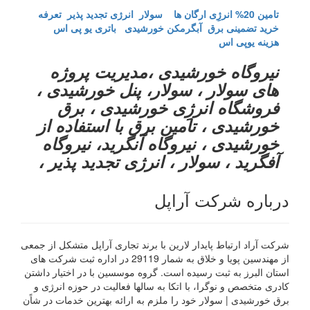
تامین 20% انرژِی ارگان ها
سولار انرژی تجدید پذیر
تعرفه
خرید تضمینی برق
آبگرمکن خورشیدی
باتری یو پی اس
هزینه یوپی اس
نیروگاه خورشیدی ،مدیریت پروژه
های سولار ، سولار، پنل خورشیدی ،
فروشگاه انرژِی خورشیدی ، برق
خورشیدی ، تامین برق با استفاده از
خورشیدی ، نیروگاه آنگرید، نیروگاه
آفگرید ، سولار ، انرژی تجدید پذیر ،
درباره شرکت آراپل
شرکت آراد ارتباط پایدار لارین با برند تجاری آراپل متشکل از جمعی
از مهندسین پویا و خلاق به شمار 29119 در اداره ثبت شرکت های
استان البرز به ثبت رسیده است. گروه موسسین با در اختیار داشتن
کادری متخصص و نوگرا، با اتکا به سالها فعالیت در حوزه انرژی و
برق خورشیدی | سولار خود را ملزم به ارائه بهترین خدمات در شاًن