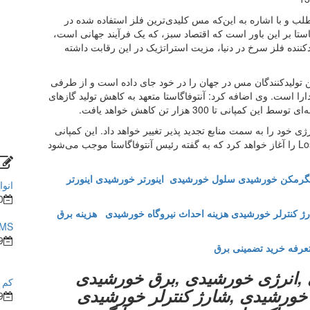
طلب و با اشاره به این‌که مس کلیدی‌ترین فلز استفاده شده در
استا بر این باور است که اقتصاد سبز، که یک فرآیند جهانی است،
ننده فلز سرخ در دنیا، مزیت استراتژیک در این رقابت داشته
ن تولیدکنندگان مس در جهان را در خود جای‌ داده است و از طرفی
ارا است. وی اضافه کرد: آنتوفاگاستا متعهد به کاهش تولید گازهای
 خود را به سمت منابع تجدید پذیر تغییر خواهد داد. این کمپانی
احداث یک پروژه مهم زیرساختی در واحد Los Pelambres را آغاز خواهد کرد که به گفته رئیس آنتوفاگاستا موجب می‌شود
گرمکن خورشیدی
سلول خورشیدی
اینورتر خورشیدی
اینورتر
انوا
0
ژ کنترلر خورشیدی
هزینه احداث نیروگاه خورشیدی
هزینه برق
BMS در ساختما
9
عرفه خرید تضمینی برق
,انرژی خورشیدی ,برق خورشیدی
کم ش
ی خورشیدی ,شارژ کنترلر خورشیدی
9