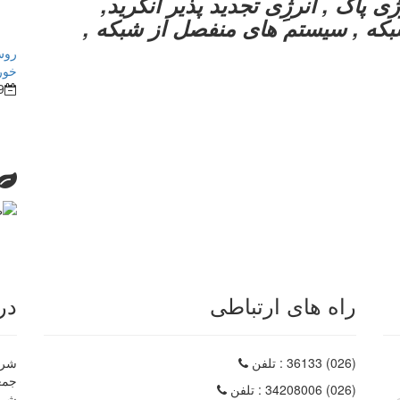
 پاک , انرژِی تجدید پذیر آنگرید,
بکه , سیستم های منفصل از شبکه ,
روش
خور
9
راه های ارتباطی
در
(026) 36133
: تلفن
شرکت
(026) 34208006
: تلفن
شرک