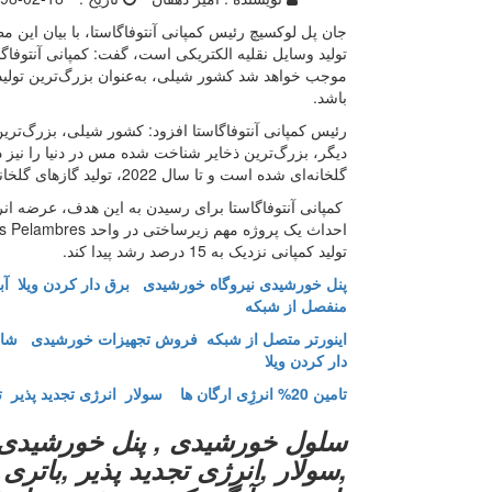
جان پل لوکسیچ رئیس کمپانی آنتوفاگاستا، با بیان این م
تولید وسایل نقلیه الکتریکی است، گفت: کمپانی آنتوفاگ
موجب خواهد شد کشور شیلی، به‌عنوان بزرگ‌ترین تولیدک
باشد.
رئیس کمپانی آنتوفاگاستا افزود: کشور شیلی، بزرگ‌تری
دیگر، بزرگ‌ترین ذخایر شناخت شده مس در دنیا را نیز د
گلخانه‌ای شده است و تا سال 2022، تولید گازهای گلخانه‌ای توسط این کمپانی تا 300 هزار تن کاهش خواهد یافت.
کمپانی آنتوفاگاستا برای رسیدن به این هدف، عرضه انرژی
تولید کمپانی نزدیک به 15 درصد رشد پیدا کند.
پنل خورشیدی
نیروگاه خورشیدی
برق دار کردن ویلا
آب
منفصل از شبکه
اینورتر متصل از شبکه
فروش تجهیزات خورشیدی
شار
دار کردن ویلا
تامین 20% انرژِی ارگان ها
سولار انرژی تجدید پذیر
ت
سلول خورشیدی , پنل خورشیدی 
,سولار ,انرژی تجدید پذیر ,باتر