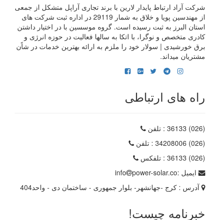
شرکت آراد ارتباط پایدار لارین با برند تجاری آراپل متشکل از جمعی
از مهندسین پویا و خلاق به شمار 29119 در اداره ثبت شرکت های
استان البرز به ثبت رسیده است. گروه موسسین با در اختیار داشتن
کادری متخصص و نوگرا، با اتکا به سالها فعالیت در حوزه انرژی و
برق خورشیدی | سولار خود را ملزم به ارائه بهترین خدمات در شاًن
مشتریان میداند.
راه های ارتباطی
(026) 36133
: تلفن
(026) 34208006
: تلفن
(026) 36133
: تلفکس
ایمیل :
power-solar.co
info
آدرس :
کرج -جهانشهر- بلوار جمهوری - ساختمان دی - واحد404
خبرنامه چیست!