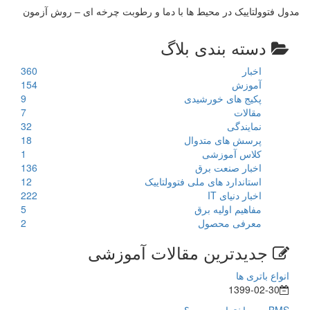
مدول فتوولتاییک در محیط ها با دما و رطوبت چرخه ای – روش آزمون
دسته بندی بلاگ
اخبار
360
آموزش
154
پکیج های خورشیدی
9
مقالات
7
نمایندگی
32
پرسش های متدوال
18
کلاس آموزشی
1
اخبار صنعت برق
136
استاندارد های ملی فتوولتاییک
12
اخبار دنیای IT
222
مفاهیم اولیه برق
5
معرفی محصول
2
جدیدترین مقالات آموزشی
انواع باتری ها
1399-02-30