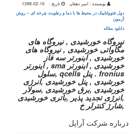
نویسنده :
امیر دهقان
تاریخ :
1398-02-16
دول فتوولتاییک در محیط ها با دما و رطوبت چرخه ای – روش
آزمون
دانلود مقاله
نیروگاه خورشیدی , نیروگاه های
مگاواتی خورشیدی , نیروگاه های
خورشیدی , اینورتر سه فاز
خورشیدی , اینورتر sma , اینورتر
fronius . پنل qcells ,سلول
خورشیدی , پنل خورشیدی ,انرژی
خورشیدی ,برق خورشیدی ,سولار
,انرژی تجدید پذیر ,باتری خورشیدی
,شارژ کنترلر خ
درباره شرکت آراپل