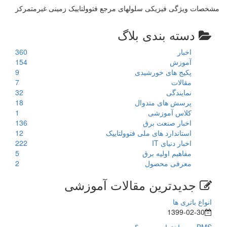
مشخصات ویژگی فیزیکی سلولهای مرجع فتوولتاییک زمینی غیرمتمرکز
دسته بندی بلاگ
اخبار
360
آموزش
154
پکیج های خورشیدی
9
مقالات
7
نمایندگی
32
پرسش های متدوال
18
کلاس آموزشی
1
اخبار صنعت برق
136
استاندارد های ملی فتوولتاییک
12
اخبار دنیای IT
222
مفاهیم اولیه برق
5
معرفی محصول
2
جدیدترین مقالات آموزشی
انواع باتری ها
1399-02-30