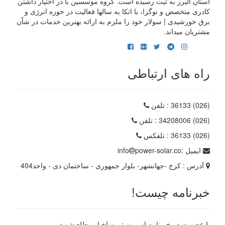
استان البرز به ثبت رسیده است. گروه موسسین با در اختیار داشتن
کادری متخصص و نوگرا، با اتکا به سالها فعالیت در حوزه انرژی و
برق خورشیدی | سولار خود را ملزم به ارائه بهترین خدمات در شاًن
مشتریان میداند.
راه های ارتباطی
(026) 36133
: تلفن
(026) 34208006
: تلفن
(026) 36133
: تلفکس
ایمیل :
power-solar.co
info
آدرس :
کرج -جهانشهر- بلوار جمهوری - ساختمان دی - واحد404
خبرنامه چیست!
با عضویت در خبرنامه از بروز ترین اخبار مطلع شوید.