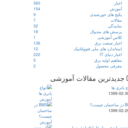
اخبار
360
آموزش
154
پکیج های خورشیدی
9
مقالات
7
نمایندگی
32
پرسش های متدوال
18
کلاس آموزشی
1
اخبار صنعت برق
136
استاندارد های ملی فتوولتاییک
12
اخبار دنیای IT
222
مفاهیم اولیه برق
5
معرفی محصول
2
جدیدترین مقالات آموزشی
ع باتری ها
1399-02-3
ن چیست؟
1399-02-2
دن بازدهی پنل ها با افزایش دما