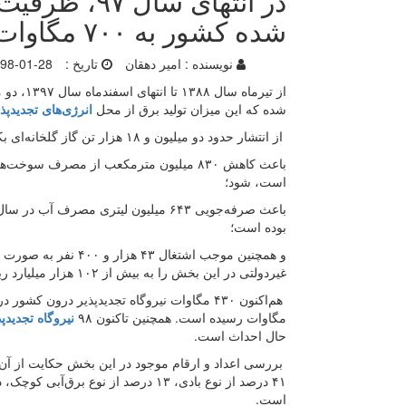
در انتهای سا
شده کشور به ۷۰۰ مگاوات رسید
نویسنده :
امیر دهقان
تاریخ :
98-01-28
از تیرماه سال ۱۳۸۸ تا انتهای اسفندماه سال ۱۳۹۷، دو میلیارد و ۹۲۴ میلیون کیلووات ساعت از
شده که این میزان تولید برق از محل
انرژی‌های تجدیدپذ
از انتشار حدود دو میلیون و ۱۸ هزار تن گاز گلخانه‌ای بکاهد؛
باعث کاهش ۸۳۰ میلیون مترمکعب از مصرف 
است، شود؛
بوده است؛
و همچنین موجب اشتغال
غیردولتی در این بخش را به بیش از ۱۰۲ هزار میلیارد ریال رسانده است.
هم‌اکنون ۴۳۰ مگاوات نیروگاه تجدیدپذیر درون کشور در حال احداث است و ظرفیت نصب شده ا
مگاوات رسیده است. همچنین تاکنون ۹۸
نیروگاه تجدیدپ
حال احداث است.
بررسی اعداد و ارقام موجود در این بخش حکایت از آن دارد ک
۴۱ درصد از نوع بادی، ۱۳ درصد از نوع
است.