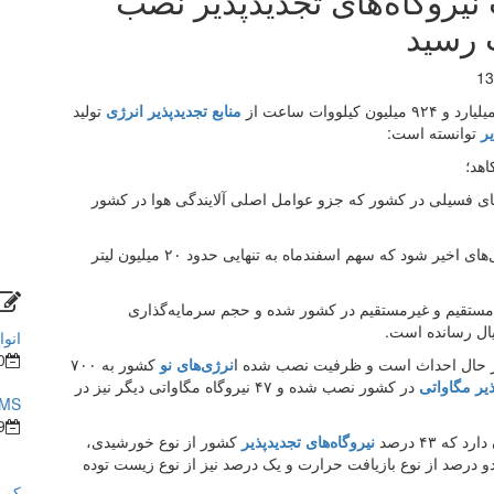
ل ۹۷، ظرفیت نیروگاه‌های تجدیدپذیر نصب
13
منابع تجدیدپذیر انرژی
تولید
یر
توانسته است:
سوخت‌های فسیلی در کشور که جزو عوامل اصلی آلایندگی هوا در کشور
باعث صرفه‌جویی ۶۴۳ میلیون لیتری مصرف آب در سال‌های اخیر شود که سهم اسفندماه به تنهایی حدود ۲۰ میلیون لیتر
 ۴۳ هزار و ۴۰۰ نفر به صورت مستقیم و غیرمستقیم در کشور شده و حجم سرمایه‌گذاری
انوا
0
نرژی‌های نو
کشور به ۷۰۰
ذیر مگاواتی
در کشور نصب شده و ۴۷ نیروگاه مگاواتی دیگر نیز در
BMS در ساختما
9
ه ۴۳ درصد
نیروگاه‌های تجدیدپذیر
کشور از نوع خورشیدی،
 برق‌آبی کوچک، دو درصد از نوع بازیافت حرارت و یک درصد نیز از نوع زیست توده
کم ش