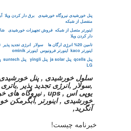
پنل خورشیدی
نیروگاه خورشیدی
برق دار کردن ویلا
آب
منفصل از شبکه
اینورتر متصل از شبکه
فروش تجهیزات خورشیدی
شار
دار کردن ویلا
تامین 20% انرژِی ارگان ها
سولار انرژی تجدید پذیر
ت
اینورتر kaco اینورتر فرونیوس
اینورتر ominik
پنل qcells
پنل ja solar
پنل yingli
پنل suntech
پنل
LG
سلول خورشیدی , پنل خورشیدی 
,سولار ,انرژی تجدید پذیر ,باتر
یوپی اس , ups , نیرو
خورشیدی , اینورتر ,آبگرمکن خور
آنگرید,
خبرنامه چیست!