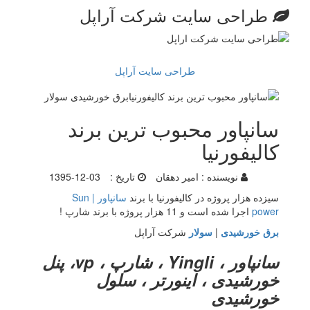
طراحی سایت شرکت آراپل
طراحی سایت آراپل
سانپاور محبوب ترین برند
کالیفورنیا
نویسنده :
امیر دهقان
تاریخ :
1395-12-03
سیزده هزار پروژه در کالیفورنیا با برند
سانپاور | Sun
power
اجرا شده است و 11 هزار پروژه با برند شارپ !
برق خورشیدی
|
سولار
شرکت آراپل
سانپاور ، Yingli ، شارپ ، vp، پنل
خورشیدی ، اینورتر ، سلول
خورشیدی