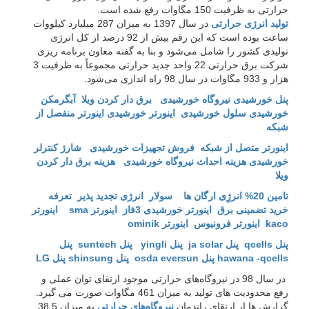
حرارتی به ظرفیت 150 مگاوات رفع شده است.
تولید انرژی حرارتی
در سال 1397 به میزان 287 میلیارد کیلووات
ساعت بوده است که این رقم بیش از 92 درصد از کل انرژی
تولیدی کشور را شامل می‌شود و بنا به گفته معاون برنامه ریزی
شرکت برق حرارتی 22 واحد جدید حرارتی مجموعاً به ظرفیت 3
هزار و 933 مگاوات در سال 98 راه اندازی می‌شود.
پنل خورشیدی
نیروگاه خورشیدی
برق دار کردن ویلا
آبگرمکن
خورشیدی
سلول خورشیدی
اینورتر خورشیدی
اینورتر منفصل از
شبکه
اینورتر متصل از شبکه
فروش تجهیزات خورشیدی
شارژ کنترلر
خورشیدی
هزینه احداث نیروگاه خورشیدی
هزینه برق دار کردن
ویلا
تامین 20% انرژِی ارگان ها
سولار انرژی تجدید پذیر
تعرفه
خرید تضمینی برق
اینورتر خورشیدی 3فاز
اینورتر sma
اینورتر
kaco اینورتر فرونیوس
اینورتر ominik
پنل qcells
پنل ja solar
پنل yingli
پنل suntech
پنل
hawana -qcells
پنل osda eversun
پنل shinsung
پنل LG
در سال 98 در نیروگاه‌های حرارتی موجود ارتقای توان عملی و
رفع محدودیت های تولید به میزان 461 مگاوات صورت می گیرد.
گزارش ها از ارتقای راندمان
نیروگاه‌های حرارتی
به میزان 38.5