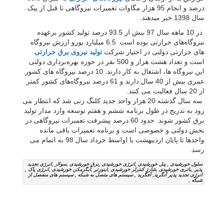
درصد و انجام 95 هزار مگاوات تعمیرات نیروگاهی تا قبل از پیک
سال 1398 خبر میدهند.
در 10 ماهه سال 97 بیش از 93.5 درصد تولید کشور برعهده
نیروگاه‌های حرارتی بوده است. 6.5 میلیارد یورو ارزش نیروگاه
های حرارتی دولتی در اختیار شرکت
تولید نیروی برق حرارتی
است و تعداد هشت هزار و 500 نفر در حوزه بهره‌برداری دولتی
این نیروگاه ها، اشتغال به کار دارند. 10 درصد نیروگاه های کشور
عمری بیش از 40 سال دارند و 61 درصد نیروگاه‌های کشور کمتر
از 20 سال فعالیت می کنند.
سه سال گذشته 20 هزار واحد جدید کلنگ زنی شد که انتظار می
رود به تدریج در طول برنامه ششم و هفتم توسعه وارد مدار تولید
برق کشور شوند. حدود 60 درصد پیشرفت تعمیرات نیروگاهی در
بخش دولتی و خصوصی است و برنامه تعمیرات باقی مانده
واحدها تا پایان اردیبهشت یا اواسط خرداد سال 98 به اتمام می
رسد.
سلول خورشیدی , پنل خورشیدی ,انرژی خورشیدی ,برق خورشیدی ,سولار ,انرژی تجدید
پذیر ,باتری خورشیدی ,شارژ کنترلر خورشیدی ,اینورتر ,آبگرمکن خورشیدی ,انرژی پاک ,
انرژِی تجدید پذیر آنگرید, آفگرید , سیستم های متصل به شبکه , سیستم های منفصل از
شبکه ,