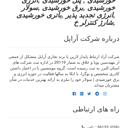
خورشیدی ,برق خورشیدی ,سولار
,انرژی تجدید پذیر ,باتری خورشیدی
,شارژ کنترلر خ
درباره شرکت آراپل
شرکت آراد ارتباط پایدار لارین با برند تجاری آراپل متشکل از جمعی
از مهندسین پویا و خلاق به شمار 29119 در اداره ثبت شرکت های
استان البرز به ثبت رسیده است. گروه موسسین با در اختیار داشتن
کادری متخصص و نوگرا، با اتکا به سالها فعالیت در حوزه انرژی و
برق خورشیدی | سولار خود را ملزم به ارائه بهترین خدمات در شاًن
مشتریان میداند.
راه های ارتباطی
(026) 36133
: تلفن