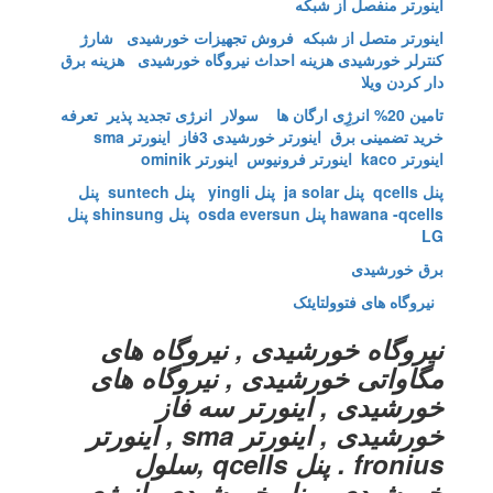
اینورتر منفصل از شبکه
اینورتر متصل از شبکه
فروش تجهیزات خورشیدی
شارژ
کنترلر خورشیدی
هزینه احداث نیروگاه خورشیدی
هزینه برق
دار کردن ویلا
تامین 20% انرژِی ارگان ها
سولار انرژی تجدید پذیر
تعرفه
خرید تضمینی برق
اینورتر خورشیدی 3فاز
اینورتر sma
اینورتر kaco اینورتر فرونیوس
اینورتر ominik
پنل qcells
پنل ja solar
پنل yingli
پنل suntech
پنل
hawana -qcells
پنل osda eversun
پنل shinsung
پنل
LG
برق خورشیدی
نیروگاه های فتوولتایئک
نیروگاه خورشیدی , نیروگاه های
مگاواتی خورشیدی , نیروگاه های
خورشیدی , اینورتر سه فاز
خورشیدی , اینورتر sma , اینورتر
fronius . پنل qcells ,سلول
خورشیدی , پنل خورشیدی ,انرژی