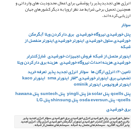
انرژی های تجدیدپذیر را پوششی برای اعمال محدودیت های وارداتی و
همچنین تحمیل برخی شرایط مد نظر اروپا به دیگر کشورهای جهان
ارزیابی کرده اند.
سولار
پنل خورشیدی
نیروگاه خورشیدی
برق دار کردن ویلا
آبگرمکن
خورشیدی
سلول خورشیدی
اینورتر خورشیدی
اینورتر منفصل از
شبکه
اینورتر متصل از شبکه
فروش تجهیزات خورشیدی
شارژ کنترلر
خورشیدی
هزینه احداث نیروگاه خورشیدی
هزینه برق دار کردن ویلا
تامین 20% انرژِی ارگان ها
سولار انرژی تجدید پذیر
تعرفه خرید
تضمینی برق
اینورتر خورشیدی 3فاز
اینورتر sma
اینورتر kaco
اینورتر فرونیوس
اینورتر ominik
پنل qcells
پنل ja solar
پنل yingli
پنل suntech
پنل hawana
-qcells
پنل osda eversun
پنل shinsung
پنل LG
برق خورشیدی
سلول خورشیدی , پنل خورشیدی ,انرژی خورشیدی ,برق خورشیدی ,سولار ,انرژی تجدید پذیر
,باتری خورشیدی ,شارژ کنترلر خورشیدی ,اینورتر ,آبگرمکن خورشیدی ,انرژی پاک , انرژِی تجدید
پذیر آنگرید, آفگرید , سیستم های متصل به شبکه , سیستم های منفصل از شبکه ,