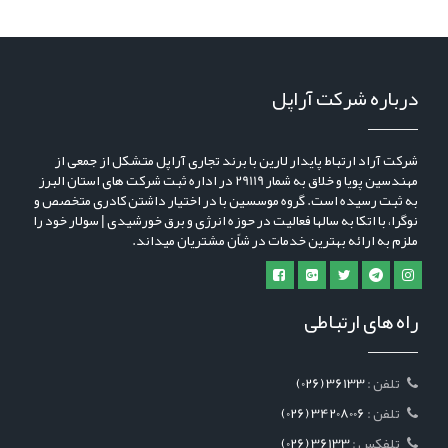
درباره شرکت آراپل
شرکت آراد ارتباط پایدار لارین با برند تجاری آراپل متشکل از جمعی از
مهندسین پویا و خلاق به شمار 29119 در اداره ثبت شرکت های استان البرز
به ثبت رسیده است. گروه موسسین با در اختیار داشتن کادری متخصص و
نوگرا، با اتکا به سالها فعالیت در حوزه انرژی و برق خورشیدی | سولار خود را
ملزم به ارائه بهترین خدمات در شاًن مشتریان میداند.
راه های ارتباطی
: تلفن
(026) 36133
: تلفن
(026) 34208006
: تلفکس
(026) 36133