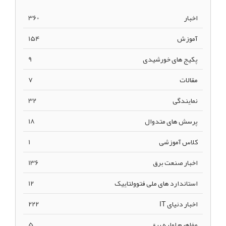
اخبار
360
آموزش
154
پکیج های خورشیدی
9
مقالات
7
نمایندگی
32
پرسش های متدوال
18
کلاس آموزشی
1
اخبار صنعت برق
136
استاندارد های ملی فتوولتاییک
12
اخبار دنیای IT
222
مفاهیم اولیه برق
5