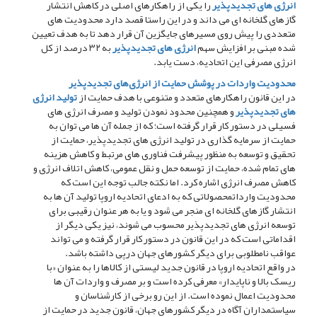
انرژی های تجدیدپذیر
را یکی از راهکارهای اصلی در کاهش انتشار
گازهای گلخانه ای می داند و در این راستا قصد دارد محدودیت های
متعددی را پیش روی مسیرهای جایگزین آن قرار دهد تا به هدف تعیین
شده مبنی بر افزایش سهم
انرژی های تجدیدپذیر
به ۳۲ درصد از کل
انرژی مصرفی این اتحادیه، دست یابد.
محدودیت واردات در پوشش حمایت از انرژی‌های تجدیدپذیر
در این قانون راهکارهای متعدد و متنوعی با هدف حمایت از
تولید انرژی
های تجدیدپذیر
و همچنین محدود نمودن تولید و مصرف انرژی های
فسیلی در دستور کار قرار گرفته است؛ که از جمله آن ها می توان به
حمایت از سرمایه گذاری در تولید انرژی های تجدیدپذیر، حمایت از
تحقیق و توسعه به منظور پیشرفت فناوری های مرتبط و کاهش هزینه
های تمام شده، حمایت از توسعه حمل و نقل عمومی، کاهش اتلاف انرژی و
کاهش مصرف انرژی اشاره کرد. اما نکته جالب توجه این است که
محدودیت وارداتمحصولاتی که به ادعای اتحادیه اروپا تولید آن ها به
انتشار گازهای گلخانه ای منجر می شود و یا به هر عنوان رقیبی برای
توسعه انرژی های تجدیدپذیر محسوب می شوند، نیز یکی دیگر از
اقداماتی است که در این قانون در دستور کار قرار گرفته و می تواند
عواقب نامطلوبی برای دیگر کشورهای جهان درپی داشته باشد.
در واقع اتحادیه اروپا در قانون جدید لیستی از کالاها را به عنوان «با
ریسک بالا و ناپایدار» معرفی کرده است و بر مصرف و واردات آن ها
محدودیت اعمال نموده است. از این رو برخی از کارشناسان و
سیاستمداران آگاه در دیگر کشورهای جهان، قانون جدید در حمایت از