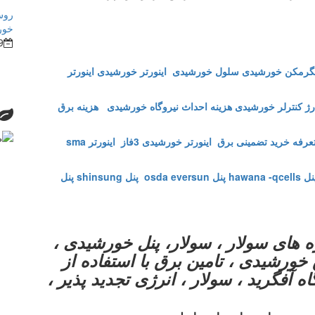
روش
خور
9
گرمکن خورشیدی
سلول خورشیدی
اینورتر خورشیدی
اینورتر
ژ کنترلر خورشیدی
هزینه احداث نیروگاه خورشیدی
هزینه برق
عرفه خرید تضمینی برق
اینورتر خورشیدی 3فاز
اینورتر sma
 hawana -qcells
پنل osda eversun
پنل shinsung
پنل
 های سولار ، سولار، پنل خورشیدی ،
خورشیدی ، تامین برق با استفاده از
ه آفگرید ، سولار ، انرژی تجدید پذیر ،