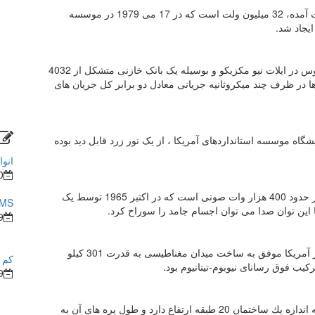
بالاترین اختلاف پتانسیل که در محیط آزمایشگاه به دست آمده، 32 میلیون ولت است که در 17 می 1979 در موسسه
ایجاد شد.
قویترین جریان الکتریکی در آزمایشگاه علمی لوس آلاموس در ایلات نیو مکزیکو و بوسیله یک بانک خازنی متشکل از 4032
ا در ظرف چند میکروثانیه جریانی معادل دو برابر کل جریان های
گاه موسسه استانداردهای آمریکا ، از یک نور زرد قابل دید بوده
انوا
0
بلندترین صدای ایجاد شده در آزمایشگاه 210 دسیبل ، در حدود 400 هزار وات صوتی است که در اکتبر 1965 توسط یک
BMS در ساختما
9
در سال 1977 آزمایشگاه فرانسیس بیتر نشنال مگنت در آمریکا موفق به ساخت میدان مغناطیسی به قدرت 301 کیلو
کم ش
9
بزرگترین توربین بادی جهان در شهر هاوایی قرار دارد كه اندازه یك ساختمان 20 طبقه ارتفاع دارد و طول پره های آن به