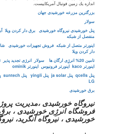
اندازه یك زمین فوتبال آمریكاییست.
بزرگترین مزرعه خورشیدی جهان
سولار
پنل خورشیدی
نیروگاه خورشیدی
برق دار کردن ویلا
آب
منفصل از شبکه
اینورتر متصل از شبکه
فروش تجهیزات خورشیدی
شار
دار کردن ویلا
تامین 20% انرژِی ارگان ها
سولار انرژی تجدید پذیر
ت
اینورتر kaco اینورتر فرونیوس
اینورتر ominik
پنل qcells
پنل ja solar
پنل yingli
پنل suntech
پنل
LG
برق خورشیدی
نیروگاه خورشیدی ،مدیریت پروژه
فروشگاه انرژِی خورشیدی ، برق 
خورشیدی ، نیروگاه آنگرید، نیروگا