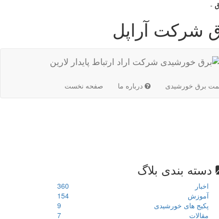
ق
-
ق شرکت آراپل
(current)
مت برق خورشیدی
درباره ما
صفحه نخست
دسته بندی بلاگ
اخبار
360
آموزش
154
پکیج های خورشیدی
9
مقالات
7