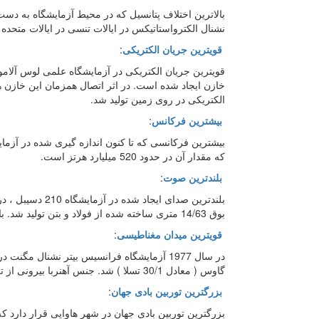
نشنال الکترواستاتیکس در ایالات تنسی در ایالات متحده 
قویترین جریان الکتریکی
:
خازن ایجاد شده است. در اثر اتصال همزمان این خازن ه
الکتریکی در روی زمین تولید شد.
بیشترین فرکانس
:
بیشترین فرکانسی که تا کنون اندازه گیری شده در آزمایش
که مقدار آن در حدود 520 میلیارد هرتز است.
بلندترین صوت
:
بوق 14/63 متری ساخته شده از فولاد و بتن تولید شد. با این توان صدا می توان اجسام جامد را سوراخ کرد.
قویترین میدان مغناطیسی
:
گاوس ( معادل 30/1 تسلا ) شد. جنس آهنربا بیرونی از ترکیب فوق رسانای نیوبوم-تیتانیوم بود.
بزرگترین توربین بادی جهان
: