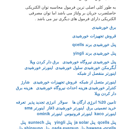
به طور کلی اصلی ترین فرمول محاسبه توان الکتریکی
حاصلضرب جریان بر ولتاژ می باشد اما توان مصرفی
الکتریکی دارای فرمول های دیگری نیز می باشد .
برق خورشیدی
قروش تجهیزات خورشیدی
پنل خورشیدی برند qcells
پنل خورشیدی برند yingli
پنل خورشیدی
نیروگاه خورشیدی
برق دار کردن ویلا
آبگرمکن خورشیدی
سلول خورشیدی
اینورتر خورشیدی
اینورتر منفصل از شبکه
اینورتر متصل از شبکه
فروش تجهیزات خورشیدی
شارژ
کنترلر خورشیدی
هزینه احداث نیروگاه خورشیدی
هزینه برق
دار کردن ویلا
تامین 20% انرژِی ارگان ها
سولار انرژی تجدید پذیر
تعرفه
خرید تضمینی برق
اینورتر خورشیدی 3فاز
اینورتر sma
اینورتر kaco اینورتر فرونیوس
اینورتر ominik
پنل qcells
پنل ja solar
پنل yingli
پنل suntech
پنل
hawana -qcells
پنل osda eversun
پنل shinsung
پنل