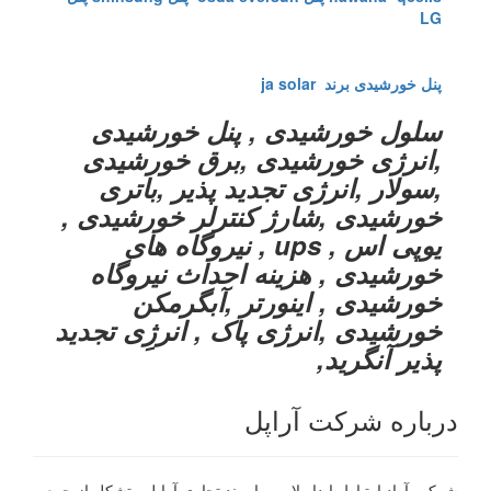
LG
پنل خورشیدی برند ja solar
سلول خورشیدی , پنل خورشیدی
,انرژی خورشیدی ,برق خورشیدی
,سولار ,انرژی تجدید پذیر ,باتری
خورشیدی ,شارژ کنترلر خورشیدی ,
یوپی اس , ups , نیروگاه های
خورشیدی , هزینه احداث نیروگاه
خورشیدی , اینورتر ,آبگرمکن
خورشیدی ,انرژی پاک , انرژِی تجدید
پذیر آنگرید,
درباره شرکت آراپل
شرکت آراد ارتباط پایدار لارین با برند تجاری آراپل متشکل از جمعی