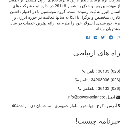
از مهندسین پویا و خلاق به شمار 29119 در اداره ثبت شرکت های
استان البرز به ثبت رسیده است. گروه موسسین با در اختیار داشتن
کادری متخصص و نوگرا، با اتکا به سالها فعالیت در حوزه انرژی و
برق خورشیدی | سولار خود را ملزم به ارائه بهترین خدمات در شاًن
مشتریان میداند.
راه های ارتباطی
(026) 36133
: تلفن
(026) 34208006
: تلفن
(026) 36133
: تلفکس
ایمیل :
power-solar.co
info
آدرس :
کرج -جهانشهر- بلوار جمهوری - ساختمان دی - واحد404
خبرنامه چیست!