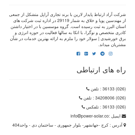
شرکت آراد ارتباط پایدار لارین با برند تجاری آراپل متشکل از جمعی
از مهندسین پویا و خلاق به شمار 29119 در اداره ثبت شرکت های
استان البرز به ثبت رسیده است. گروه موسسین با در اختیار داشتن
کادری متخصص و نوگرا، با اتکا به سالها فعالیت در حوزه انرژی و
برق خورشیدی | سولار خود را ملزم به ارائه بهترین خدمات در شاًن
مشتریان میداند.
راه های ارتباطی
(026) 36133
: تلفن
(026) 34208006
: تلفن
(026) 36133
: تلفکس
ایمیل :
power-solar.co
info
آدرس :
کرج -جهانشهر- بلوار جمهوری - ساختمان دی - واحد404