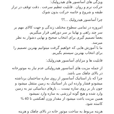
ویژگی های آسانسور های هیدرولیک:
حرکت نرم و روان . قابلیت تنظیم سرعت . دقت توقف در تراز
طبقه و شروع و خاتمه حرکت بدون شوک
چرا آسانسور هیدرولیک ...؟؟
امروزه در تمامی سطوح مختلف زندگی و جهت کالای مهم بر
سر چند راهی و نهایتا بر سر دوراهی قرار میگیریم.
بعضاً تصمیم گیری برای انتخاب صحیح و نهایی دشوار به نظر
میرسد.
ما با آموزش هایی که خواهیم گرفت میتوانیم بهترین تصمیم را
برای انتخاب بهترین سیستم بگیریم.
قابلیت ها و مزایای آسانسور هیدرولیک:
از جمله مزیت های آسانسور هیدرولیکی عدم نیاز به موتورخانه
در بالای چاهک می باشد.
چرا که بار استاتیک آسانسور از روی سازه ساختمان برداشته
میشودو فشار وارده این بار استاتیک به زمین منتقل میشود و
چون بار بر روی سازه نیست ... بارهای دینامیکی نیز به زمین
وارد شده و هیچ گونه لرزشی به سازه وارد نمیشود
همین مزیت باعث میشود از مقدار وزن آهنکشی تا 40 %
کاسته شود.
هزینه مربوط به ساخت موتور خانه در بالای چاهک و هزینه