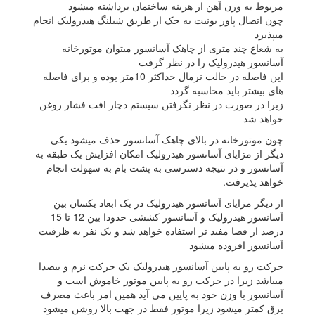
مربوط به وزن آهن از هزینه ساختمان برداشته میشود
چون اتصال پاور یونیت به جک از طریق شیلنگ هیدرولیک انجام
میپذیرد
به شعاع چند متری از چاهک آسانسور میتوان موتورخانه
آسانسور هیدرولیک را در نظر گرفت
این فاصله در حالت نرمال حداکثر 10متر بوده و برای فاصله
های بیشتر باید محاسبه گردد
زیرا در صورت در نظر نگرفتن سیستم دچار افت فشار روغن
خواهد شد
چون موتورخانه در بالای چاهک آسانسور حذف میشود یکی
دیگر از مزایای آسانسور هیدرولیک امکان افزایش یک طبقه به
آسانسور و در نتیجه دسترسی به پشت بام به سهولت انجام
خواهد پذیرفت.
از دیگر مزایای آسانسور هیدرولیک در یک ابعاد یکسان بین
آسانسور هیدرولیک و آسانسور کششی حدودا بین 12 تا 15
درصد از فضا مفید تر استفاده خواهد شد و یک نفر به ظرفیت
آسانسور افزوده میشود
حرکت رو به پایین آسانسور هیدرولیک یک حرکت نرم و بیصدا
میباشد زیرا در حرکت رو به پایین موتور خاموش است و
آسانسور با وزن خود به پایین می آید همین امر باعث مصرف
برق کمتر میشود زیرا موتور فقط در جهت بالا روشن میشود