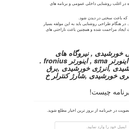
 2700 تا 3600 کلوین برای استفاده در اغلب روشنایی داخلی عمومی و برنامه های
 در هنگام طراحی روشنایی باید به این مولفه بسیار
ث ایجاد مزاحمت شده و همچنین باعث ناراحتی های
ی خورشیدی , نیروگاه های
خورشیدی , اینورتر سه فاز خورشیدی , اینورتر sma , اینورتر fronius .
ل خورشیدی ,انرژی خورشیدی ,برق
تری خورشیدی ,شارژ کنترلر خ
رنامه چیست!
ضویت در خبرنامه از بروز ترین اخبار مطلع شوید.
رایانامه