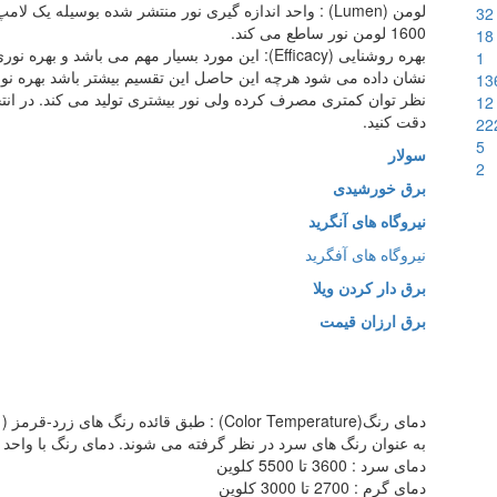
32
1600 لومن نور ساطع می کند.
18
بهره روشنایی (Efficacy): این مورد بسیار مهم می باش
1
نشان داده می شود هرچه این حاصل این تقسیم بیشتر باشد بهره نو
13
نظر توان کمتری مصرف کرده ولی نور بیشتری تولید می کند. در انت
12
دقت کنید.
22
5
سولار
2
برق خورشیدی
نیروگاه های آنگرید
نیروگاه های آفگرید
برق دار کردن ویلا
برق ارزان قیمت
دمای رنگ(Color Temperature) : طبق قائده رنگ
به عنوان رنگ های سرد در نظر گرفته می شوند. دمای رنگ با واحد کلوین (K) نشان داده
دمای سرد : 3600 تا 5500 کلوین
دمای گرم : 2700 تا 3000 کلوین