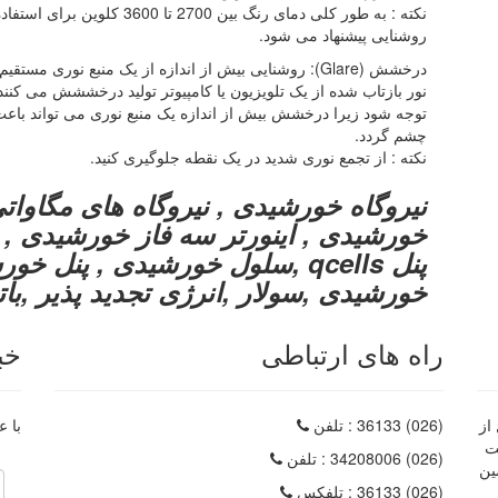
نکته : به طور کلی دمای رنگ بین
روشنایی پیشنهاد می شود.
درخشش (Glare): روشنایی بیش از اندازه از یک منبع نوری مستقیم که باعث سختی در دیدن شود.
نور بازتاب شده از یک تلویزیون یا کامپیوتر تولید درخششش می کنند.
توجه شود زیرا درخشش بیش از اندازه یک منبع نوری می تواند باع
چشم گردد.
نکته : از تجمع نوری شدید در یک نقطه جلوگیری کنید.
نیروگاه خورشیدی , نیروگاه های مگاوات
پنل qcells ,سلول خورشیدی , پن
خورشیدی ,سولار ,انرژی تجدید پذیر ,با
راه های ارتباطی
خب
از
(026) 36133
: تلفن
با ع
داره ثبت
(026) 34208006
: تلفن
ین
(026) 36133
: تلفکس