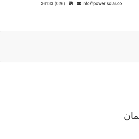
(026) 36133
info
power-solar.co
مان