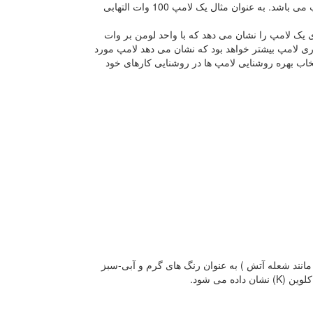
لومن (Lumen) : واحد اندازه گیری نور منتشر شده بوسیله یک لامپ می باشد. به عنوان مثال یک لامپ 100 وات التهابی
د و بهره نوری یک لامپ را نشان می دهد که با واحد لومن بر وات
ری لامپ بیشتر خواهد بود که نشان می دهد لامپ مورد
خاب بهره روشنایی لامپ ها در روشنایی کارهای خود
 های زرد-قرمز ( مانند شعله آتش ) به عنوان رنگ های گرم و آبی-سبز
 می شود.