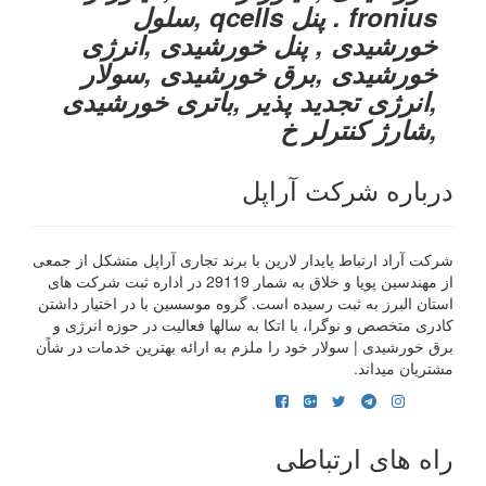
fronius . پنل qcells ,سلول
خورشیدی , پنل خورشیدی ,انرژی
خورشیدی ,برق خورشیدی ,سولار
,انرژی تجدید پذیر ,باتری خورشیدی
,شارژ کنترلر خ
درباره شرکت آراپل
شرکت آراد ارتباط پایدار لارین با برند تجاری آراپل متشکل از جمعی
از مهندسین پویا و خلاق به شمار 29119 در اداره ثبت شرکت های
استان البرز به ثبت رسیده است. گروه موسسین با در اختیار داشتن
کادری متخصص و نوگرا، با اتکا به سالها فعالیت در حوزه انرژی و
برق خورشیدی | سولار خود را ملزم به ارائه بهترین خدمات در شاًن
مشتریان میداند.
راه های ارتباطی