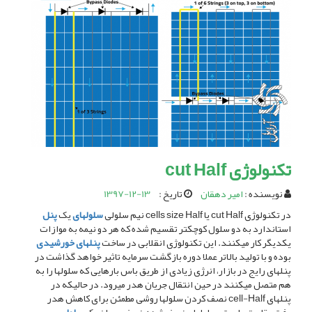
تکنولوژی cut Half
نویسنده :
امیر دهقان
تاریخ :
1397-12-13
در تکنولوژی cut Half یا cells size Half نیم سلولی
سلولهای
یک
پنل
استاندارد به دو سلول کوچکتر تقسیم شده که هر دو نیمه به موازات
یکدیگر کار میکنند. این تکنولوژی انقلابی در ساخت
پنلهای خورشیدی
بوده و با تولید بالاتر عملا دوره بازگشت سرمایه تاثیر خواهد گذاشت در
پنلهای رایج در بازار، انرژی زیادی از طریق باس بارهایی که سلولها را به
هم متصل میکنند در حین انتقال جریان هدر میرود. در حالیکه در
پنلهای cell-Half نصف کردن سلولها روشی مطمئن برای کاهش هدر