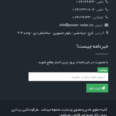
: تلفن
(026) 36133
: تلفن
(026) 34208006
: تلفکس
(026) 36133
ایمیل :
power-solar.co
info
آدرس :
کرج -جهانشهر- بلوار جمهوری - ساختمان دی - واحد404
خبرنامه چیست!
با عضویت در خبرنامه از بروز ترین اخبار مطلع شوید.
رایانامه
ثبت نام
کلیه حقوق مادی و معنوی وبسایت محفوظ میباشد . هرگونه کپی برداری
بدون ذکر منبع غیر قانونی میباشد.