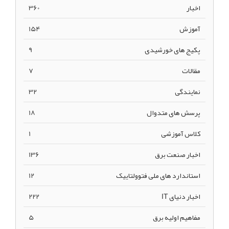
اخبار
360
آموزش
154
پکیج های خورشیدی
9
مقالات
7
نمایندگی
32
پرسش های متدوال
18
کلاس آموزشی
1
اخبار صنعت برق
136
استاندارد های ملی فتوولتاییک
12
اخبار دنیای IT
222
مفاهیم اولیه برق
5