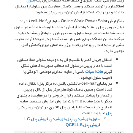
رفت مقاومتی است. سلولهای نصف شده، نصف جریان یک
سلول
استاندارد را تولید میکند و همین کاهش مقاومت بین سلولها را بدنبال
داشته و در نهایت باعث افزایش توان خروجی پنل میشود.
به گزارش Online World Power Solar سلولهای cell-Half قادرند
توان خروجی پنل را 5 – 8 وات افزایش دهند. با توجه به اینکه هر سلول
نصف شده است، هر نیمه سلول، نصف جریان را با ولتاژی مشابه تولید
میکند به این معنا که پهنای باس بار نصف شده و در نتیجه اثرات مخرب
ناشی از سایه اندازی و هدر رفت انرژی به همان میزان کاهش قابل
توجهی دارد.
انتقال جریان کمتر با تقسیم آن به دو نیمه سلولی عملا مساوی
است با دمای پایین تر سلول که متعاقبا منجر به کاهش شکل
گیری
هات اسپات
ناشی از سایه اندازی موضعی، آلودگی یا
آسیب سلول میشود.
در پنلهای cell-half جانکشن باکس به مرکز پنل انتقال داده
شده است و همین فاصله کوتاهتر مرکز پنل از باال و پایین،
راندمان را بیشتر میکند و توان خروجی را در مقایسه با پنلهای
دیگر با سایز مشابه تا 22 وات افزایش افزایش میدهد. سایه
اندازی در قسمت بالا یا پایین پنل تاثیری در توان خروجی کلی
پنل
نخواهد داشت.
سلول خورشیدی
پنل خورشیدی
فروش پنل LG
فروش پنل QCELLS