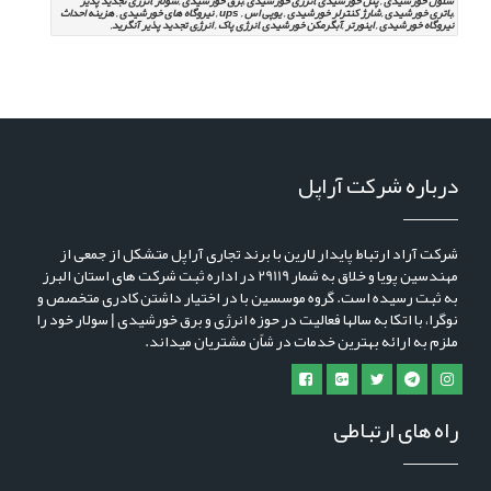
سلول خورشیدی , پنل خورشیدی ,انرژی خورشیدی ,برق خورشیدی ,سولار ,انرژی تجدید پذیر
,باتری خورشیدی ,شارژ کنترلر خورشیدی , یوپی اس , ups , نیروگاه های خورشیدی , هزینه احداث
نیروگاه خورشیدی , اینورتر ,آبگرمکن خورشیدی ,انرژی پاک , انرژِی تجدید پذیر آنگرید,
درباره شرکت آراپل
شرکت آراد ارتباط پایدار لارین با برند تجاری آراپل متشکل از جمعی از
مهندسین پویا و خلاق به شمار 29119 در اداره ثبت شرکت های استان البرز
به ثبت رسیده است. گروه موسسین با در اختیار داشتن کادری متخصص و
نوگرا، با اتکا به سالها فعالیت در حوزه انرژی و برق خورشیدی | سولار خود را
ملزم به ارائه بهترین خدمات در شاًن مشتریان میداند.
راه های ارتباطی