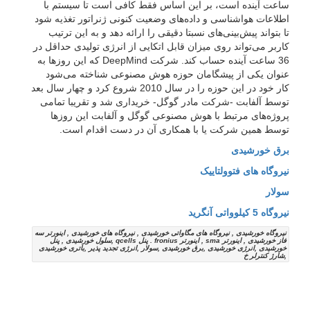
ساعت آینده است، بر این اساس فقط کافی است تا سیستم با
اطلاعات هواشناسی و داده‌های وضعیت کنونی ژنراتور تغذیه شود
تا بتواند پیش‌بینی‌های نسبتا دقیقی را ارائه دهد و به این ترتیب
کاربر می‌تواند روی میزان قابل اتکایی از انرژی تولیدی حداقل در
36 ساعت آینده حساب کند. شرکت DeepMind که این روزها به
عنوان یکی از پیشگامان حوزه هوش مصنوعی شناخته می‌شود
کار خود در این حوزه را در سال 2010 شروع کرد و چهار سال بعد
توسط آلفابت -شرکت مادر گوگل- خریداری شد و تقریبا تمامی
پروژه‌های مرتبط با هوش مصنوعی گوگل و آلفابت این روزها
توسط همین شرکت یا با همکاری آن در دست اقدام است.
برق خورشیدی
نیروگاه های فتوولتاییک
سولار
نیروگاه 5 کیلوواتی آنگرید
نیروگاه خورشیدی , نیروگاه های مگاواتی خورشیدی , نیروگاه های خورشیدی , اینورتر سه
فاز خورشیدی , اینورتر sma , اینورتر fronius . پنل qcells ,سلول خورشیدی , پنل
خورشیدی ,انرژی خورشیدی ,برق خورشیدی ,سولار ,انرژی تجدید پذیر ,باتری خورشیدی
,شارژ کنترلر خ