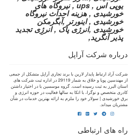
یوپی اس , ups , نیروگاه های
خورشیدی , هزینه احداث نیروگاه
خورشیدی , اینورتر ,آبگرمکن
خورشیدی ,انرژی پاک , انرژِی تجدید
پذیر آنگرید,
درباره شرکت آراپل
شرکت آراد ارتباط پایدار لارین با برند تجاری آراپل متشکل از جمعی
از مهندسین پویا و خلاق به شمار 29119 در اداره ثبت شرکت های
استان البرز به ثبت رسیده است. گروه موسسین با در اختیار داشتن
کادری متخصص و نوگرا، با اتکا به سالها فعالیت در حوزه انرژی و
برق خورشیدی | سولار خود را ملزم به ارائه بهترین خدمات در شاًن
مشتریان میداند.
راه های ارتباطی