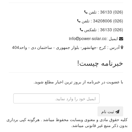
(026) 36133
: تلفن
(026) 34208006
: تلفن
(026) 36133
: تلفکس
ایمیل :
power-solar.co
info
آدرس :
کرج -جهانشهر- بلوار جمهوری - ساختمان دی - واحد404
خبرنامه چیست!
با عضویت در خبرنامه از بروز ترین اخبار مطلع شوید.
رایانامه
ثبت نام
کلیه حقوق مادی و معنوی وبسایت محفوظ میباشد . هرگونه کپی برداری
بدون ذکر منبع غیر قانونی میباشد.