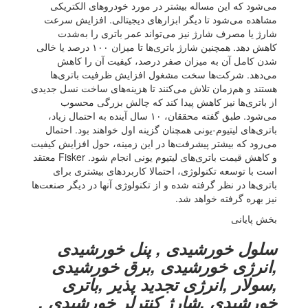
می‌شود که این مساله بیشتر در مورد خودروهای الکتریکی
مشاهده می‌شود تا دیگر ابزارهای دیجیتالی. افزایش سرعت
شارژ یا مصرف شارژ نیز می‌تواند عمر باتری را به‌شدت
کاهش دهد. همچنین شارژ باتری‌ها تا میزان ۱۰۰ درصد یا خالی
شدن کامل آن به میزان صفر درصد، کیفیت آن را کاهش
می‌دهد. شرکت‌ها سخت مشغول افزایش ظرفیت باتری‌ها
هستند و هم‌زمان تلاش می‌کنند تا هزینه‌های ساخت نسل جدیدی
از باتری‌ها نیز کاهش پیدا کند که چالش بزرگی محسوب
می‌شود. طبق گفته محققان، ۱۰ سال آینده به احتمال زیاد،
باتری‌های لیتیوم-یونی همچنان گزینه اول خواهند بود. احتمال
می‌رود که بیشتر پیشرفت‌ها در این زمینه، حول افزایش کیفیت
و کاهش قیمت باتری‌های لیتیوم یونی انجام شود. Fisker معتقد
است با توسعه تکنولوژی، احتمالا کاربردهای بیشتری برای
باتری‌ها در نظر گرفته شده و از تکنولوژی آنها در دیگر صنعت‌ها
نیز بهره گرفته خواهد شد.
بخش پایانی
سلول خورشیدی , پنل خورشیدی
,انرژی خورشیدی ,برق خورشیدی
,سولار ,انرژی تجدید پذیر ,باتری
خورشیدی ,شارژ کنترلر خورشیدی ,