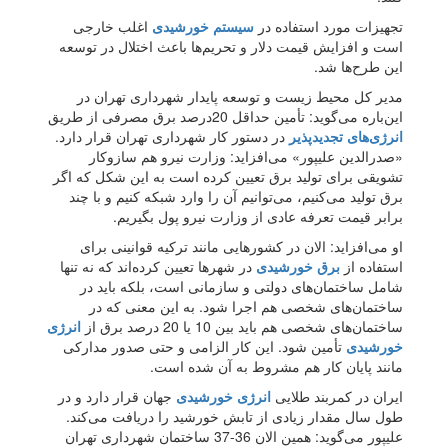
تجهیزات مورد استفاده در
سیستم خورشیدی
اغلب خارجی
است و افزایش قیمت دلار و تحریم‌ها باعث اختلال در توسعه
این طرح‌ها شد.
مدیر کل محیط زیست و توسعه پایدار شهرداری تهران در
این‌باره می‌گوید: تأمین حداقل 20درصد برق مصرفی از طریق
انرژی‌های تجدیدپذیر
در دستور کار شهرداری تهران قرار دارد.
«صدرالدین علیپور» می‌افزاید: وزارت نیرو هم سازوکار
تشویقی برای تولید برق تعیین کرده است به این شکل که اگر
برق تولید می‌کنیم، می‌توانیم آن را وارد شبکه کنیم و با چند
برابر قیمت تعرفه عادی از وزارت نیرو پول بگیریم. ‌
او می‌افزاید: الان در کشورهایی مانند ترکیه قوانینی برای
استفاده از
برق خورشیدی
در شهرها تعیین کرده‌اند که نه تنها
شامل ساختمان‌های دولتی و سازمانی است، بلکه باید در
ساختمان‌های شخصی هم اجرا شود. به این معنی که در
ساختمان‌های شخصی هم باید بین 10 یا 20 درصد برق از
انرژی
خورشیدی
تأمین شود. این کار الزامی و حتی صدور مدارکی
مانند پایان کار هم مشروط به آن شده است.
ایران در کمربند طلایی
انرژی خورشیدی
جهان قرار دارد و در
طول سال مقدار زیادی از تابش خورشید را دریافت می‌کند.
علیپور می‌گوید: همین الان 36-37 ساختمان شهرداری تهران