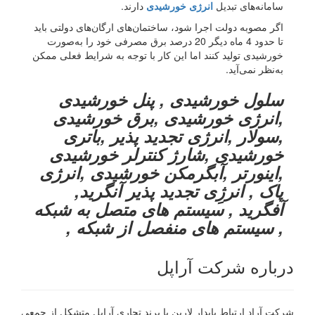
سامانه‌های تبدیل
انرژی خورشیدی
دارند.
اگر مصوبه دولت اجرا شود، ساختمان‌های ارگان‌های دولتی باید
تا حدود 4 ماه دیگر 20 درصد برق مصرفی خود را به‌صورت
خورشیدی تولید کنند اما این کار با توجه به شرایط فعلی ممکن
به‌نظر نمی‌آید.
سلول خورشیدی , پنل خورشیدی
,انرژی خورشیدی ,برق خورشیدی
,سولار ,انرژی تجدید پذیر ,باتری
خورشیدی ,شارژ کنترلر خورشیدی
,اینورتر ,آبگرمکن خورشیدی ,انرژی
پاک , انرژِی تجدید پذیر آنگرید,
آفگرید , سیستم های متصل به شبکه
, سیستم های منفصل از شبکه ,
درباره شرکت آراپل
شرکت آراد ارتباط پایدار لارین با برند تجاری آراپل متشکل از جمعی