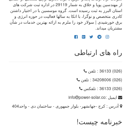
از مهندسین پویا و خلاق به شمار 29119 در اداره ثبت شرکت های
استان البرز به ثبت رسیده است. گروه موسسین با در اختیار داشتن
کادری متخصص و نوگرا، با اتکا به سالها فعالیت در حوزه انرژی و
برق خورشیدی | سولار خود را ملزم به ارائه بهترین خدمات در شاًن
مشتریان میداند.
راه های ارتباطی
(026) 36133
: تلفن
(026) 34208006
: تلفن
(026) 36133
: تلفکس
ایمیل :
power-solar.co
info
آدرس :
کرج -جهانشهر- بلوار جمهوری - ساختمان دی - واحد404
خبرنامه چیست!