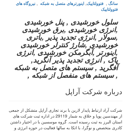
سانگ
,
فتوولتاییک
,
اینورترهای متصل به شبکه
,
نیروگاه های
فتوولتاییک
سلول خورشیدی , پنل خورشیدی
,انرژی خورشیدی ,برق خورشیدی
,سولار ,انرژی تجدید پذیر ,باتری
خورشیدی ,شارژ کنترلر خورشیدی
,اینورتر ,آبگرمکن خورشیدی ,انرژی
پاک , انرژِی تجدید پذیر آنگرید,
آفگرید , سیستم های متصل به شبکه
, سیستم های منفصل از شبکه ,
درباره شرکت آراپل
شرکت آراد ارتباط پایدار لارین با برند تجاری آراپل متشکل از جمعی
از مهندسین پویا و خلاق به شمار 29119 در اداره ثبت شرکت های
استان البرز به ثبت رسیده است. گروه موسسین با در اختیار داشتن
کادری متخصص و نوگرا، با اتکا به سالها فعالیت در حوزه انرژی و