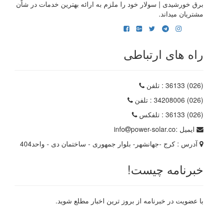
برق خورشیدی | سولار خود را ملزم به ارائه بهترین خدمات در شاًن
مشتریان میداند.
راه های ارتباطی
(026) 36133
: تلفن
(026) 34208006
: تلفن
(026) 36133
: تلفکس
ایمیل :
power-solar.co
info
آدرس :
کرج -جهانشهر- بلوار جمهوری - ساختمان دی - واحد404
خبرنامه چیست!
با عضویت در خبرنامه از بروز ترین اخبار مطلع شوید.
رایانامه