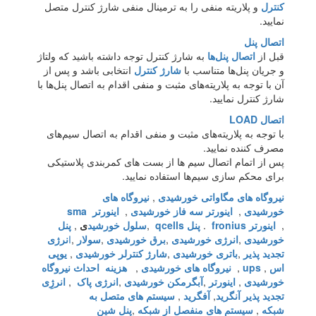
کنترل
و پلاریته منفی را به ترمینال منفی شارژ کنترل متصل
نمایید.
اتصال پنل
قبل از
اتصال پنل‌ها
به شارژ کنترل توجه داشته باشید که ولتاژ
و جریان پنل‌ها متناسب با
شارژ کنترل
انتخابی باشد و پس از
آن با توجه به پلاریته‌های مثبت و منفی اقدام به اتصال پنل‌ها با
شارژ کنترل نمایید.
اتصال LOAD
با توجه به پلاریته‌های مثبت و منفی اقدام به اتصال سیم‌های
مصرف کننده نمایید.
پس از اتمام اتصال سیم ها از بست های کمربندی پلاستیکی
برای محکم سازی سیم‌ها استفاده نمایید.
نیروگاه های مگاواتی خورشیدی
,
نیروگاه های
خورشیدی
,
اینورتر سه فاز خورشیدی
,
اینورتر
sma
,
اینورتر
fronius
.
پنل
qcells
,
سلول خورشید
ی
,
پنل
خورشیدی
,
انرژی خورشیدی
,
برق خورشیدی
,
سولار
,
ا
نرژی
تجدید پذیر
,
باتری خورشیدی
,
شارژ کنترلر خورشیدی
,
یوپی
اس
,
ups
,
نیروگاه های خورشیدی
,
هزینه احداث نیروگاه
خورشیدی
,
اینورتر
,
آبگرمکن خورشیدی
,
انرژی پاک
,
انرژِی
تجدید پذیر آنگرید
,
آفگرید
,
سیستم های متصل به
شبکه
,
سیستم های منفصل از شبکه
,
پنل شین