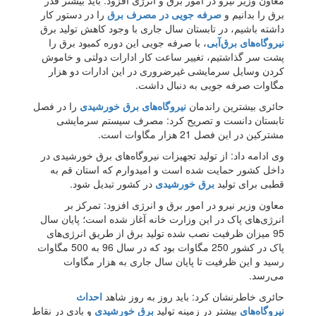
معاون وزیر نیرو در امور برق و انرژی افزود: باید بیشتر قدر
برق را بدانیم و
صرفه جویی در مصرف برق
را در دستور کار
داشته باشیم، در تابستان سال جاری با وجود کاهش تولید برق
نیروگاه‌های برق‌آبی
، با صرفه جویی این دوره کمبود برق را
پشت سر گذاشتیم، تغییر ساعت کار ادارات دولتی و خاموش
کردن وسایل سرمایشی غیرضروری در این ادارات دو هزار
مگاوات صرفه جویی به دنبال داشت.
حائری بیشترین راندمان
نیروگاه‌های برق خورشیدی
را در فصل
تابستان دانست و تصریح کرد: مصرف سیستم سرمایشی
مشترکین در این فصل 21 هزار مگاوات است.
وی ادامه داد: از تولید تجهیزات نیروگاه‌های برق خورشیدی در
داخل کشور حمایت شده است و امیدوارم که استان قم به
قطبی برای تولید
برق خورشیدی
در کشور تبدیل شود.
معاون وزیر نیرو در امور برق و انرژی افزود: تمرکز بر
انرژی‌های پاک در این وزارت خانه آغاز شده است؛ پایان سال
95 میزان ظرفیت نصب شده تولید برق از طریق انرژی‌های
پاک در کشور 250 مگاوات بود که در سال 96 به 500 مگاوات
رسید و این ظرفیت تا پایان سال جاری به هزار مگاوات
می‌رسد.
حائری خاطرنشان کرد: باید روز به روز شاهد
احداث
نیروگاه‌های
بیشتر در زمینه تولید
برق خورشیدی
و بادی در نقاط