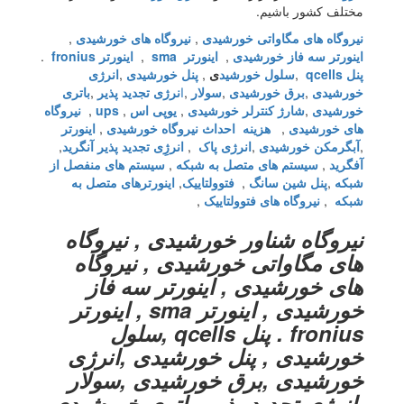
مختلف کشور باشیم.
نیروگاه های مگاواتی خورشیدی
,
نیروگاه های خورشیدی
,
اینورتر سه فاز خورشیدی
,
اینورتر
sma
,
اینورتر
fronius
.
پنل
qcells
,
سلول خورشید
ی
,
پنل خورشیدی
,
انرژی
خورشیدی
,
برق خورشیدی
,
سولار
,
ا
نرژی تجدید پذیر
,
باتری
خورشیدی
,
شارژ کنترلر خورشیدی
,
یوپی اس
,
ups
,
نیروگاه
های خورشیدی
,
هزینه احداث نیروگاه خورشیدی
,
اینورتر
,
آبگرمکن خورشیدی
,
انرژی پاک
,
انرژِی تجدید پذیر آنگرید
,
آفگرید
,
سیستم های متصل به شبکه
,
سیستم های منفصل از
شبکه
,
پنل شین سانگ
,
فتوولتاییک
,
اینورترهای متصل به
شبکه
,
نیروگاه های فتوولتاییک
,
نیروگاه شناور خورشیدی , نیروگاه
های مگاواتی خورشیدی , نیروگاه
های خورشیدی , اینورتر سه فاز
خورشیدی , اینورتر sma , اینورتر
fronius . پنل qcells ,سلول
خورشیدی , پنل خورشیدی ,انرژی
خورشیدی ,برق خورشیدی ,سولار
,انرژی تجدید پذیر ,باتری خورشیدی