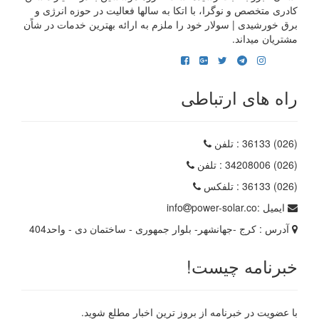
کادری متخصص و نوگرا، با اتکا به سالها فعالیت در حوزه انرژی و
برق خورشیدی | سولار خود را ملزم به ارائه بهترین خدمات در شاًن
مشتریان میداند.
راه های ارتباطی
(026) 36133
: تلفن
(026) 34208006
: تلفن
(026) 36133
: تلفکس
ایمیل :
power-solar.co
info
آدرس :
کرج -جهانشهر- بلوار جمهوری - ساختمان دی - واحد404
خبرنامه چیست!
با عضویت در خبرنامه از بروز ترین اخبار مطلع شوید.