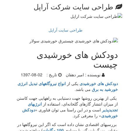
طراحی سایت شرکت آراپل
طراحی سایت آراپل
دودکش های خورشیدی
چیست
نویسنده :
امیر دهقان
تاریخ :
1397-08-02
دودکش های خورشیدی
یکی از
انواع نیروگاههای تبدیل انرژی
خورشید به برق
می باشد.
یكی از بهترین روشها جهت دستیابی به راههایی جهت كاستن
از میزان انتشار گازهای گلخانه‌ای، استفاده از
انرژیهای
تجدید‌پذیر
است و در این راستا می توان فناوری «
دودكش
خورشیدی
» را معرفی كرد.
بررسیهای اقتصادی نشان داده است كه اگر این نیروگاهها در
مقیاس بزرگ (بزرگتر یا مساوی
100 مگاوات
) ساخته شوند،