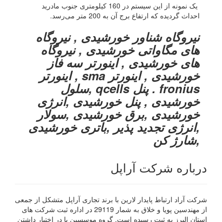
یک نمونه از این سیستم در 160 کیلومتری جنوب مادرید
احداث گردیده که ارتفاع برج آن به 200 متر می‌رسد.
نیروگاه شناور خورشیدی , نیروگاه
های مگاواتی خورشیدی , نیروگاه
های خورشیدی , اینورتر سه فاز
خورشیدی , اینورتر sma , اینورتر
fronius . پنل qcells ,سلول
خورشیدی , پنل خورشیدی ,انرژی
خورشیدی ,برق خورشیدی ,سولار
,انرژی تجدید پذیر ,باتری خورشیدی
,شارژ کن
درباره شرکت آراپل
شرکت آراد ارتباط پایدار لارین با برند تجاری آراپل متشکل از جمعی
از مهندسین پویا و خلاق به شمار 29119 در اداره ثبت شرکت های
استان البرز به ثبت رسیده است. گروه موسسین با در اختیار داشتن