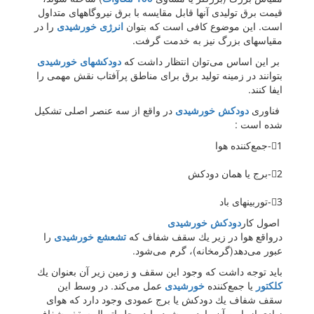
قیمت برق تولیدی آنها قابل مقایسه با برق نیروگاههای متداول
است. این موضوع كافی است كه بتوان
انرژی خورشیدی
را در
مقیاسهای بزرگ نیز به خدمت گرفت.
بر این اساس می‌توان انتظار داشت كه
دودكشهای خورشیدی
بتوانند در زمینه تولید برق برای مناطق پرآفتاب نقش مهمی را
ایفا كنند.
فناوری
دودكش خورشیدی
در واقع از سه عنصر اصلی تشكیل
شده است :
1⃣-جمع‌‌كننده هوا
2⃣-برج یا همان دودكش
3⃣-توربینهای باد
اصول كار
دودکش خورشیدی
درواقع هوا در زیر یك سقف شفاف كه
تشعشع خورشیدی
را
عبور می‌دهد(گرمخانه)، گرم می‌شود.
باید توجه داشت كه وجود این سقف و زمین زیر آن بعنوان یك
كلكتور
یا جمع‌كننده
خورشیدی
عمل می‌كند. در وسط این
سقف شفاف یك دودكش یا برج عمودی وجود دارد كه هوای
زیادی از پایین آن وارد می‌شود. باید محل اتصال سقف شفاف