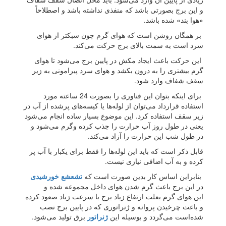
و این برج بصورتی باشد كه منفذی نداشته باشد و اصطلاحاً
«هوا بند» شده باشد.
بر همگان روشن است كه هوای گرم چون سبكتر از هوای
سرد است به سمت بالای برج حركت می‌كند.
این حركت باعث ایجاد مكش در پایین برج می‌شود تا هوای
گرم بیشتری را به درون بكشد و هوای سرد پیرامونی به زیر
سقف شفاف وارد شود.
برای اینكه بتوان این فناوری را بصورت 24 ساعته مورد
استفاده قرارداد می‌توان از لوله‌ها یا كیسه‌های پرشده از آب در
زیر سقف استفاده كرد. این موضوع بسیار ساده انجام می‌شود
یعنی در طول روز آب حرارت را جذب كرده وگرم می‌شود و
در طول شب این حرارت را آزاد می‌كند.
قابل ذكر است كه باید این لوله‌ها را فقط برای یكبار با آب پر
كرده و به آب اضافی نیازی نیست.
بنابراین اساس كار بدین صورت است كه
تشعشع خورشیدی
در این برج باعث گرم شدن هوای داخل مجموعه شده و
این هوای گرم بعلت ارتفاع زیاد برج با سرعت زیاد صعود کرده
و باعث چرخیدن پروانه و ژنراتوری که در پایین برج نصب
شده‌است می‌گردد و بوسیله این
ژنراتور
برق تولید می‌شود.