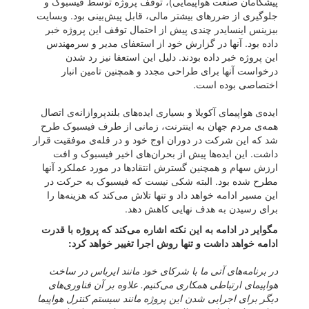
پیشگامان صنعت هواپیمایی)، توقف پروژه توسط فیسبوک و
جلوگیری از ضررهای بیشتر مالی،‌ قابل پیش‌بینی بود. وبسایت
بیزینس اینسایدر چندی پیش از احتمال توقف این پروژه خبر
داده بود. آنها در گزارش خود از استعفای مدیر و سرمهندس
این پروژه خبر داده بودند. دلیل این استعفا نیز رد شدن
درخواست‌ آنها برای طراحی مجدد و همچنین تامین انبار
اختصاصی بوده است.
اید‌ه‌ی هواپیمای آکویلا و بسیاری ایده‌های بلندپروازانه‌ی اتصال
همه‌ی مردم جهان به اینترنت، زمانی از طرف فیسبوک طرح
شد که این شرکت در دوران اوج خود و در قله‌ی موفقیت قرار
داشت. این ایده‌ها پیش از بحران‌های اخیر فیسبوک و افت
ارزش سهام و همچنین گسترش انتقادها در مورد عملکرد آنها
مطرح شده بود. البته شکی نیست که فیسبوک به حرکت در
این مسیر ادامه خواهد داد و تنها تلاش می‌کند که هزینه‌ها را
برای رسیدن به هدف نهایی کاهش دهد.
مگوایر در ادامه به این نکته اشاره می‌کند که پروژه با قدرت
ادامه خواهد داشت و تنها روش اجرا تغییر خواهد کرد:
در برنامه‌های آتی ما با شرکای خود مانند ایرباس در ساخت
هواپیمای ارتباطی همکاری می‌کنیم. علاوه بر آن فناوری‌های
دیگر برای اجرایی شدن این پروژه مانند سیستم کنترل هواپیما