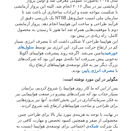
سال ۲۰۱۵ به‌صورت عمومی معرفی شد و اولین پرواز
آزمایشی نیز در سال ۲۰۱۶ انجام شد. البته این پرواز آزمایشی
با شکست مواجه شده و ایرادات ساختاری آن باعث شد تا
سازمان ملی امنیت حمل‌ونقل NTSB یک بازرسی دقیق از
فرآیند طراحی و ساخت این هواپیما انجام دهد. پرواز آزمایشی
دوم با موفقیت‌هایی همراه شد اما هنوز تا رسیدن به محصول
کامل، راه زیادی در پیش بود.
این هواپیما طراحی V شکلی داشت که با مصرف انرژی بسیار
کم در ارتفاع حرکت می‌کرد. این انرژی نیز توسط
سلول‌های
خورشیدی
تامین می‌شد. اگرچه روند پیشرفت هواپیمای آکویلا
به‌خوبی پیش می‌رفت اما نکته‌ی مهم این بود که شرکت‌های
بزرگ دیگر نیز به فکر توسعه‌ی هواپیماهای ارتفاع زیاد
با
مصرف انرژی پایین
بودند.
مگوایر در این مورد نوشته است:
پس از این که ما کار روی هواپیما را شروع کردیم، برایمان
بسیار جذاب بود که شرکت‌های پیشرو در صنعت هواپیمایی نیز
به فکر سرمایه‌گذاری در این بخش افتادند. آنها نیز پروژه‌هایی
برای طراحی و ساخت هواپیماهای ارتفاع بلند شروع کردند.
در نهایت با توجه به هزینه‌ی مورد نیاز بالا برای طراحی چنین
محصولی از صفر و همچنین کمبود تخصص و مهارت کافی در
یک شرکت
شبکه‌
ی اجتماعی برای توسعه‌ی هواپیما (نسبت به