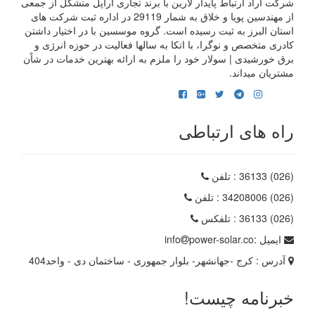
شرکت آراد ارتباط پایدار لارین با برند تجاری آراپل متشکل از جمعی
از مهندسین پویا و خلاق به شمار 29119 در اداره ثبت شرکت های
استان البرز به ثبت رسیده است. گروه موسسین با در اختیار داشتن
کادری متخصص و نوگرا، با اتکا به سالها فعالیت در حوزه انرژی و
برق خورشیدی | سولار خود را ملزم به ارائه بهترین خدمات در شاًن
مشتریان میداند.
راه های ارتباطی
(026) 36133
: تلفن
(026) 34208006
: تلفن
(026) 36133
: تلفکس
ایمیل :
power-solar.co
info
آدرس :
کرج -جهانشهر- بلوار جمهوری - ساختمان دی - واحد404
خبرنامه چیست!