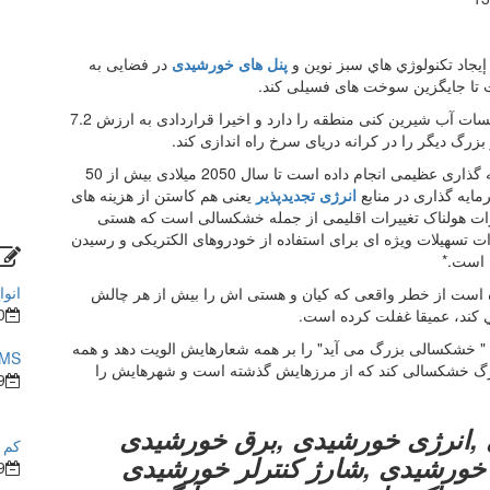
پنل های خورشیدی
در فضایی به
عربستان سعودی هم اکنون بزرگترین و مدرن ترین تاسیسات آب شیرین کنی منطقه را دارد و اخیرا قراردادی به ارزش 7.2
امارات متحده عربی با تخصیص 163 میلیارد دلار سرمایه گذاری عظیمی انجام داده است تا سال 2050 میلادی بیش از 50
مایه گذاری در منابع
انرژی تجدیدپذیر
یعنی هم کاستن از هزینه های
رات هولناک تغییرات اقلیمی از جمله خشکسالی است که هستی
ت تسهیلات ویژه ای برای استفاده از خودروهای الکتریکی و رسیدن
انوا
ه است از خطر واقعی که کیان و هستی اش را بیش از هر چالش
0
 كند، عمیقا غفلت کرده است.
وز باید شعار " Big drought is coming” یعنی " خشکسالی بزرگ می آید" را بر همه شعارهایش الویت دهد و همه
BMS در ساختما
زرگ خشکسالی کند که از مرزهایش گذشته است و شهرهایش را
9
,انرژی خورشیدی ,برق خورشیدی
کم ش
ی خورشیدی ,شارژ کنترلر خورشیدی
9