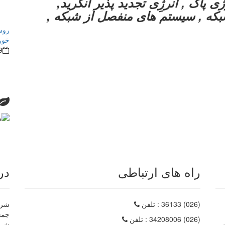
 پاک , انرژِی تجدید پذیر آنگرید,
بکه , سیستم های منفصل از شبکه ,
روش
خور
9
راه های ارتباطی
در
(026) 36133
: تلفن
شرکت
(026) 34208006
: تلفن
شرک