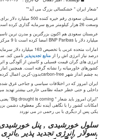
*شعار ایران " خشکسالی بزرگ می آید"*
عربستان سعودی رقم خیره کننده 500 میلیارد دلار برای إيجاد تكنولوژي هاي سبز نوين و
وسعت 26 هزار کیلومتر مربع سرمایه گذاری کرده است تا جایگزین سوخت های فسیلی کند.
میلیارد دلار با BNP Paribas امضا کرده است تا 9 مرکز بزرگ دیگر را در کرانه دریای سرخ راه اندازی کند.
درصد نیاز انرژی اش را از
منابع تجدیدپذیر
تامین کند. سر
انرژی های گران قیمت فسیلی و کاستن از آلودگی و اث
کشورهای خاورمیانه را نشانه گرفته است. همچنین امارا
به چشم انداز شهر carbon-freeبدون-کربن اعمال کرده است.*
ایران امروز که در اختلافات سیاسی و جناحی غرق شد
داخلی و حتی خطر حمله نظامی خارجی بيشتر تهديد مي
*ایران امر
امکانات کشور را با نگاهی آینده نگر معطوف دشمن ب
یکی پس از دیگری با بی رحمی در می نوردد
سلول خورشیدی , پنل خورشیدی 
,سولار ,انرژی تجدید پذیر ,باتر