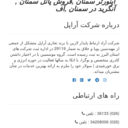
اینورتر سمنان ,فروش پانل سمنان ,
آنگرید در سمنان ,آف
درباره شرکت آراپل
شرکت آراد ارتباط پایدار لارین با برند تجاری آراپل متشکل از جمعی
از مهندسین پویا و خلاق به شمار 29119 در اداره ثبت شرکت های
استان البرز به ثبت رسیده است. گروه موسسین با در اختیار داشتن
کادری متخصص و نوگرا، با اتکا به سالها فعالیت در حوزه انرژی و
برق خورشیدی | سولار خود را ملزم به ارائه بهترین خدمات در شاًن
مشتریان میداند.
راه های ارتباطی
(026) 36133
: تلفن
(026) 34208006
: تلفن