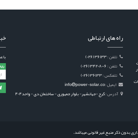
راه های ارتباطی
خبر
: تلفن
(026) 36133
با ع
رکت
: تلفن
(026) 34208006
رایا
ر
: تلفکس
(026) 36133
ات
ایمیل :
power-solar.co
info
آدرس :
کرج -جهانشهر- بلوار جمهوری - ساختمان دی - واحد404
ری بدون ذکر منبع غیر قانونی میباشد.