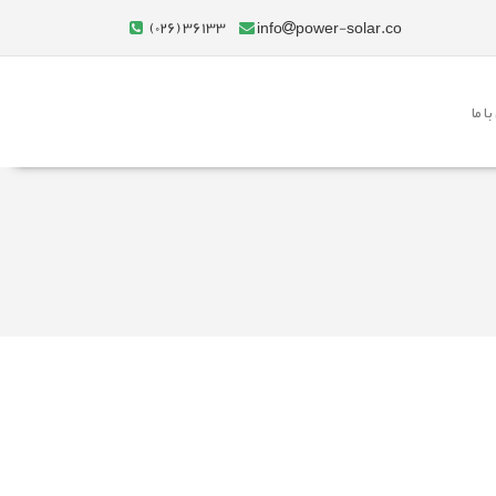
(026) 36133
info
power-solar.co
ا ما