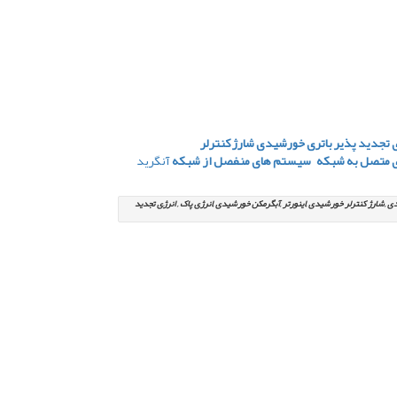
 تجدید پذیر
باتری خورشیدی
شارژ کنترلر
 متصل به شبکه
سیستم های منفصل از شبکه
آنگرید
شارژ کنترلر خورشیدی ,اینورتر ,آبگرمکن خورشیدی ,انرژی پاک , انرژِی تجدید