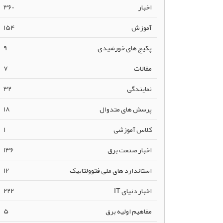
اخبار
360
آموزش
154
پکیج های خورشیدی
9
مقالات
7
نمایندگی
32
پرسش های متدوال
18
کلاس آموزشی
1
اخبار صنعت برق
136
استاندارد های ملی فتوولتاییک
12
اخبار دنیای IT
222
مفاهیم اولیه برق
5