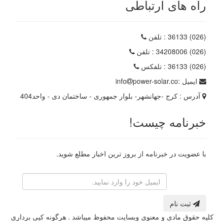
راه های ارتباطی
(026) 36133
: تلفن
(026) 34208006
: تلفن
(026) 36133
: تلفکس
ایمیل :
power-solar.co
info
آدرس :
کرج -جهانشهر- بلوار جمهوری - ساختمان دی - واحد404
خبرنامه چیست!
با عضویت در خبرنامه از بروز ترین اخبار مطلع شوید.
رایانامه
ثبت نام
کلیه حقوق مادی و معنوی وبسایت محفوظ میباشد . هرگونه کپی برداری