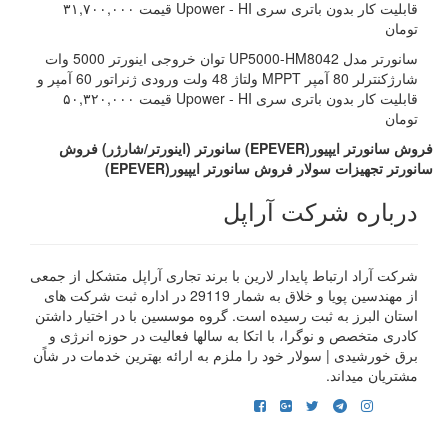
قابلیت کار بدون باتری سری Upower - HI قیمت ۳۱,۷۰۰,۰۰۰
تومان
سانورتر مدل UP5000-HM8042 توان خروجی اینورتر 5000 وات
شارژکنترلر 80 آمپر MPPT ولتاژ 48 ولت ورودی ژنراتور 60 آمپر و
قابلیت کار بدون باتری سری Upower - HI قیمت ۵۰,۳۲۰,۰۰۰
تومان
فروش سانورتر ایپیور(EPEVER) سانورتر (اینورتر/شارژر)
فروش
سانورتر
تجهیزات سولار
فروش سانورتر ایپیور(EPEVER)
درباره شرکت آراپل
شرکت آراد ارتباط پایدار لارین با برند تجاری آراپل متشکل از جمعی
از مهندسین پویا و خلاق به شمار 29119 در اداره ثبت شرکت های
استان البرز به ثبت رسیده است. گروه موسسین با در اختیار داشتن
کادری متخصص و نوگرا، با اتکا به سالها فعالیت در حوزه انرژی و
برق خورشیدی | سولار خود را ملزم به ارائه بهترین خدمات در شاًن
مشتریان میداند.