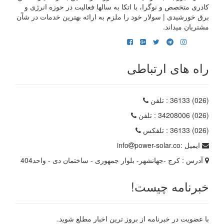
کادری متخصص و نوگرا، با اتکا به سالها فعالیت در حوزه انرژی و
برق خورشیدی | سولار خود را ملزم به ارائه بهترین خدمات در شاًن
مشتریان میداند.
راه های ارتباطی
(026) 36133
: تلفن
(026) 34208006
: تلفن
(026) 36133
: تلفکس
ایمیل :
power-solar.co
info
آدرس :
کرج -جهانشهر- بلوار جمهوری - ساختمان دی - واحد404
خبرنامه چیست!
با عضویت در خبرنامه از بروز ترین اخبار مطلع شوید.