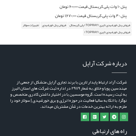
پنل 10 وات پلی کریستال قیمت ۶۰۰,۰۰۰ تومان
پنل 40 وات پلی کریستال قیمت ۱,۶۷۰,۰۰۰ تومان
فروش پنل خورشیدی تاپری (TOPRAY) پلی کریستال
فروش پنل خورشیدی
تجهیزات سولار
فروش پنل خورشیدی تاپری (TOPRAY)
درباره شرکت آراپل
شرکت آراد ارتباط پایدار لارین با برند تجاری آراپل متشکل از جمعی از
مهندسین پویا و خلاق به شمار 29119 در اداره ثبت شرکت های استان البرز
به ثبت رسیده است. گروه موسسین با در اختیار داشتن کادری متخصص و
نوگرا، با اتکا به سالها فعالیت در حوزه انرژی و برق خورشیدی | سولار خود را
ملزم به ارائه بهترین خدمات در شاًن مشتریان میداند.
راه های ارتباطی