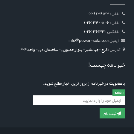
: تلفن
(026) 36133
: تلفن
(026) 34208006
: تلفکس
(026) 36133
ایمیل :
power-solar.co
info
آدرس :
کرج -جهانشهر- بلوار جمهوری - ساختمان دی - واحد404
خبرنامه چیست!
با عضویت در خبرنامه از بروز ترین اخبار مطلع شوید.
رایانامه
ثبت نام