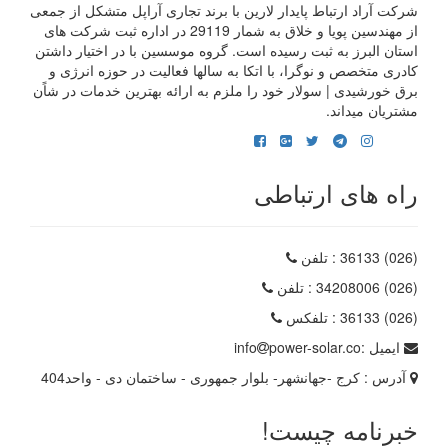
شرکت آراد ارتباط پایدار لارین با برند تجاری آراپل متشکل از جمعی
از مهندسین پویا و خلاق به شمار 29119 در اداره ثبت شرکت های
استان البرز به ثبت رسیده است. گروه موسسین با در اختیار داشتن
کادری متخصص و نوگرا، با اتکا به سالها فعالیت در حوزه انرژی و
برق خورشیدی | سولار خود را ملزم به ارائه بهترین خدمات در شاًن
مشتریان میداند.
راه های ارتباطی
(026) 36133
: تلفن
(026) 34208006
: تلفن
(026) 36133
: تلفکس
ایمیل :
power-solar.co
info
آدرس :
کرج -جهانشهر- بلوار جمهوری - ساختمان دی - واحد404
خبرنامه چیست!