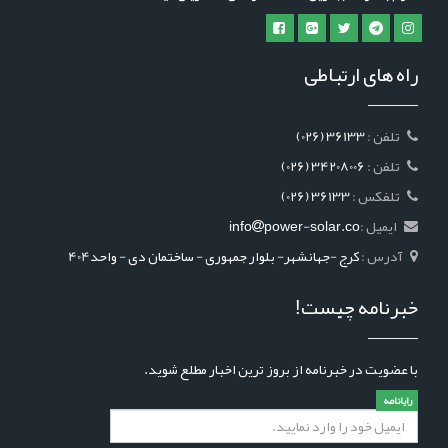
راه های ارتباطی
: تلفن
(026) 36133
: تلفن
(026) 34208006
: تلفکس
(026) 36133
ایمیل :
power-solar.co
info
آدرس :
کرج -جهانشهر- بلوار جمهوری - ساختمان دی - واحد404
خبرنامه چیست!
با عضویت در خبرنامه از بروز ترین اخبار مطلع شوید.
رایانامه