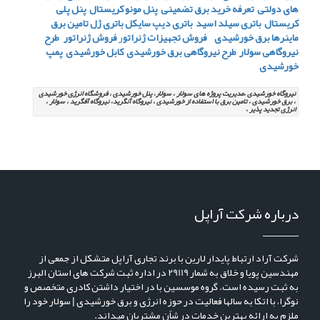
های دولتی
تعرفه خرید برق تضمینی
پنل مونو کریستال
پنل پلی
کریستال
باتری سیلد اسید
باتری دیپ سایکل
باتری ژل
تامین برق
ماینرها برق خورشیدی
فروش تجهیزات ژنراتو
ر
فروش ژنراتور
طرح
نیروگاهی سولار
طرح نیروگاهی برق خورشیدی
کابل خورشیدی
پمپ
خورشیدی
نیروگاه خورشیدی ،مدیریت پروژه های سولار ، سولار، پنل خورشیدی ، فروشگاه انرژِی خورشیدی
، برق خورشیدی ، تامین برق با استفاده از خورشیدی ، نیروگاه آنگرید، نیروگاه آفگرید ، سولار ،
انرژی تجدید پذیر ،
درباره شرکت آراپل
شرکت آراد ارتباط پایدار لارین با برند تجاری آراپل متشکل از جمعی از
مهندسین پویا و خلاق به شمار 29119 در اداره ثبت شرکت های استان البرز
به ثبت رسیده است. گروه موسسین با در اختیار داشتن کادری متخصص و
نوگرا، با اتکا به سالها فعالیت در حوزه انرژی و برق خورشیدی | سولار خود را
ملزم به ارائه بهترین خدمات در شاًن مشتریان میداند.