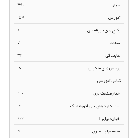
اخبار
360
آموزش
154
پکیج های خورشیدی
9
مقالات
7
نمایندگی
32
پرسش های متدوال
18
کلاس آموزشی
1
اخبار صنعت برق
136
استاندارد های ملی فتوولتاییک
12
اخبار دنیای IT
222
مفاهیم اولیه برق
5