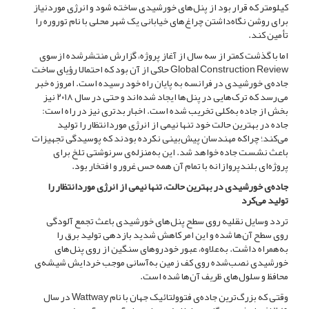
کیلومتر که قرار بود از پنل‌‌های خورشیدی ساخته شود و انرژی موردنیاز
برای روشن نگاه‌‌داشتن چراغ‌‌های خیابانی یک شهر محلی با نام توروره را
تأمین کند.
اما با گذشت کمتر از سه سال از آغاز پروژه، گزارش منتشرشده ازسوی
Global Construction Review حاکی از آن بود که احتمالا رؤیای ساخت
جاده‌‌ی خورشیدی در فرانسه به پایان راه خود رسیده است. امروزه خبر
می‌رسد که ترک‌‌هایی در پنل‌‌ها ایجاد شده‌اند و حتی در سال ۲۰۱۸ نیز
بخش از جاده به‌‌کلی تخریب شده است. اخبار بدتری نیز در راه است:
جاده‌‌ در بهترین حالت خود تنها نیمی از انرژی موردانتظار را تولید
می‌کند؛ چراکه مهندسان پیش‌بینی نکرده بودند که پوسیدگی تجهیزات
باعث نشست جاده خواهد شد. این به‌‌منزله‌‌ی سرنوشتی تلخ برای
پروژه‌‌‌‌ای بلندپروازانه با تمام آن همه حس غرور و افتخار بود.
جاده‌‌‌ی خورشیدی در بهترین حالت، تنها نیمی از انرژی موردانتظار را
تولید می‌کرد
تردد وسایل نقلیه روی سطح پنل‌‌های خورشیدی باعث تجمع آلودگی
روی سطح آن‌‌ها شده و این امر کاهش شدید بازدهی تولید برق را
به‌‌همراه داشت. به‌‌علاوه، عبور خودروهای سنگین از روی پنل‌‌های
خورشیدی نصب‌‌شده روی کف زمین به‌‌آسانی موجب خردایش شیشه‌‌ی
محافظ و سلول‌‌های ظریف آن‌‌ها شده است.
وقتی که بزرگ‌ترین جاده‌‌ی فتوولتائیک جهان با نام Wattway در سال