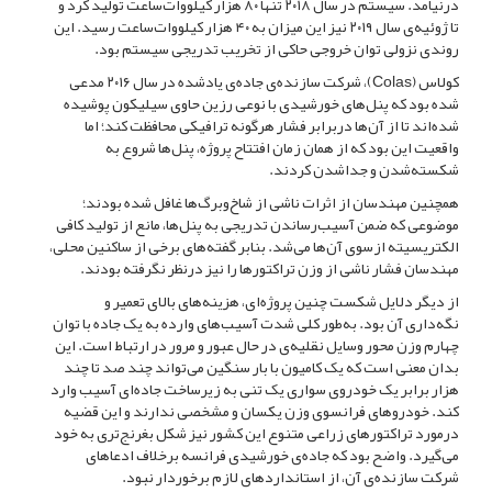
درنیامد. سیستم در سال ۲۰۱۸ تنها ۸۰ هزار کیلووات‌‌ساعت تولید کرد و
تا ژوئیه‌‌ی سال ۲۰۱۹ نیز این میزان به ۴۰ هزار کیلووات‌‌ساعت رسید. این
روندی نزولی توان خروجی حاکی از تخریب تدریجی سیستم بود.
کولاس (Colas)، شرکت سازنده‌‌ی جاده‌ی یادشده در سال ۲۰۱۶ مدعی
شده بود که پنل‌‌های خورشیدی با نوعی رزین حاوی سیلیکون پوشیده
شده‌اند تا از آن‌‌ها دربرابر فشار هرگونه ترافیکی محافظت کند؛ اما
واقعیت این بود که از همان زمان افتتاح پروژه، پنل‌‌ها شروع به
شکسته‌‌شدن و جداشدن کردند.
همچنین مهندسان از اثرات ناشی از شاخ‌وبرگ‌‌ها غافل شده بودند؛
موضوعی که ضمن آسیب‌‌رساندن تدریجی به پنل‌‌ها، مانع از تولید کافی
الکتریسیته ازسوی آن‌‌ها می‌‌شد. بنابر گفته‌‌های برخی از ساکنین محلی،
مهندسان فشار ناشی از وزن تراکتورها را نیز درنظر نگرفته بودند.
از دیگر دلایل شکست چنین پروژه‌‌ای، هزینه‌‌های بالای تعمیر و
نگه‌‌داری آن بود. به‌‌طور کلی شدت آسیب‌‌های وارده به یک جاده با توان
چهارم وزن محور وسایل نقلیه‌‌ی در حال عبور و مرور در ارتباط است. این
بدان معنی است که یک کامیون با بار سنگین می‌‌تواند چند صد تا چند
هزار برابر یک خودروی سواری یک تنی به زیرساخت جاده‌‌ای آسیب وارد
کند. خودروهای فرانسوی وزن یکسان و مشخصی ندارند و این قضیه
درمورد تراکتورهای زراعی متنوع این کشور نیز شکل بغرنج‌‌تری به خود
می‌‌گیرد. واضح بود که جاده‌‌ی خورشیدی فرانسه برخلاف ادعاهای
شرکت سازنده‌‌ی آن، از استانداردهای لازم برخوردار نبود.