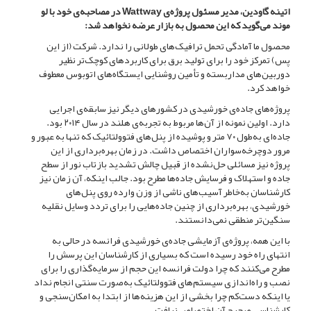
اتینه گاودین، مدیر مسئول پروژه‌‌ی Wattway در مصاحبه‌‌ی خود با لو
موند می‌‌گوید که این محصول به بازار عرضه نخواهد شد:
محصول ما آمادگی تحمل ترافیک‌‌های طولانی را ندارد. شرکت (از این
پس) تمرکز خود را برای تولید برق برای کاربردهای کوچک‌تر نظیر
دوربین‌‌های مداربسته و تأمین روشنایی ایستگاه‌‌های اتوبوس معطوف
خواهد کرد.
پروژه‌های جاده‌ی خورشیدی در کشورهای دیگر نیز سابقه‌‌ی اجرایی
دارد. اولین نمونه از آن‌‌ها مربوط به تجربه‌‌ی هلند در سال ۲۰۱۴ بود.
جاده‌‌ای به‌‌طول ۷۰ متر و پوشیده از پنل‌‌های فتوولتائیک که تنها به عبور و
مرور دوچرخه‌‌سواران اختصاص داشت. در زمان بهره‌‌برداری از این
پروژه نیز مسائلی حل‌‌نشده از قبیل چالش تشدید بازتاب نور از سطح
جاده و استهلاک و فرسایش جاده‌‌ها مطرح بود. جالب اینکه، آن زمان نیز
کارشناسان به‌‌خاطر آسیب‌‌های ناشی از وزن وارده روی پنل‌‌های
خورشیدی، بهره‌‌برداری از چنین جاده‌‌هایی را برای تردد وسایل نقلیه
سنگین‌‌تر منطقی نمی‌‌دانستند.
با این همه، پروژه‌‌ی آزمایشی جاده‌‌ی خورشیدی فرانسه در حالی به
انتهای راه خود رسیده است که بسیاری از کارشناسان این پرسش را
مطرح می‌‌کنند که چرا دولت فرانسه این حجم از سرمایه‌‌گذاری را برای
نصب و راه‌‌اندازی سیستم‌‌های فتوولتائیک به‌‌صورت سنتی انجام نداد
یا اینکه دست‌کم چرا بخشی از این هزینه‌‌ها از ابتدا به امکان‌‌سنجی و
کارشناسی صحیح آن اختصاص نیافت.