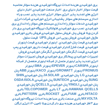
برق خورشیدی
هزینه احداث نیروگاه خورشیدی
هزینه سولار
محاسبه
قیمت سولار
اخبار دنیای برق
اخبار صنعت خورشیدی
اخبار دنیای
انرژی های تجدید پذیر
انرژی سولار
انرژی تجدید پذیر
نصب و راه
اندازی سیستم های سولار
پشتیبانی انرژی خورشیدی
شرکت انرژی
خورشیدی
خدمات سولار
راه اندازی سیستم های سولار
راه اندازی برق
خورشیدی
نصب برق خورشیدی
فتولتائیک
نیروگاه خورشیدی
برق دار
کردن ویلا
فروش پنل
فروش سلول خورشیدی
فروش باتری خورشیدی
ماژول خورشیدی
فروش یو پی اس
فروش UPS
قیمت سلول
خورشیدی
قیمت پنل خورشیدی
اینورتر خورشیدی
قیمت اینورتر
خورشیدی
قیمت شارژ کنترلر خورشیدی
قیمت داریور خورشیدی
پمپ
خورشیدی
قیمت آبگرمکن خورشیدی
آبگرمکن خورشیدی
فروش
تجهیزات خورشیدی
پیمانکار برق خورشیدی
فروش تجهیزات سولار
انرژی تجدید پذیر
اینورتر متصل از شبکه
اینورتر منفصل از شبکه
اینورتر CARSPA
اینورتر EPEVER
اینورتر SMA
اینورتر
FRONIUS
اینورتر GROWATT
اینورتر KACO
اینورتر ABB
پنل
خورشیدی LG
پنل خورشیدی JA SOLAR
پنل خورشیدی SHIN
SUNG
پنل خورشیدی SUNTECH
پنل خورشیدی OSDA ISOLA
پنل خورشیدی YINGLI
پنل خورشیدی QCELLS
پنل خورشیدی
HAWANA – QCELLS
باتری LT
باتری TELCOPOWER
باتری
HITACO
باتری FIAM
باتری ROCKET
باتری PATTERN
باتری
MX VOLTA
باتری صنعت
باتری صبا
هزینه احداث نیروگاه خورشیدی
برق 3 فاز خورشیدی
هزینه برق دار کردن ویلا
تامین 20% انرژی ارگان