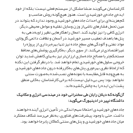
کارشناسان می‌‌گویند منشا مشکل از سیستم فعلی نیست؛ بلکه از خود
ایده‌‌ی جاده‌‌ی خورشیدی است. هنوز هیچ‌‌گونه روش مناسب و
کم‌‌هزینه‌‌ای برای احداث جاده‌‌های خورشیدی وجود ندارد که بتواند در
عین تحمل فشارهای ناشی‌‌از وزن وسایل نقلیه و عوامل محیطی دیگر،
انرژی کافی را نیز تولید کند. اعمال راهکارهایی نظیر زاویه‌‌دهی به
پنل‌‌ها باهدف تعقیب مسیر خورشید در آسمان و نظافت دائمی گل‌‌و‌‌لای،
مواد نفتی و آلودگی‌‌های سطح جاده نیز تنها بهره‌‌برداری از پروژه را
غیراقتصادی‌‌تر می‌‌کند. از سوی دیگر، به‌‌کارگیری پوشش‌‌های محافظ
مستحکم‌‌تر یا مصالح جاده‌‌سازی ارزان‌‌تر نیز به‌‌بهای کاهش شدید توان
خروجی سلول‌‌های خورشیدی تمام خواهد شد. با درنظر گرفتن این نکته
که ازلحاظ نظری بهره‌‌وری پنل‌‌های به‌‌کاررفته درون جاده‌‌های خورشیدی
به هیچ‌‌وجه قابل‌‌مقایسه با نمونه‌‌های نصب‌‌شده به‌‌صورت سنتی
نخواهد بود؛ پس بی‌‌دلیل نیست که برخی کارشناسان، به‌‌کلی منطق
پشت این ایده را به چالش کشیده‌‌اند.
آن‌‌گونه که دیلان رایان طی سخنرانی خود در مهندسی انرژی و مکانیک
داشنگاه نپیر در ادینبورگ می‌‌گوید:
جاده‌‌های خورشیدی احتمالا سهم اندکی در تأمین انرژی آینده خواهند
داشت. حتی با وجود پیشرفت‌‌های فناوری، به‌‌نظر می‌‌رسد شکاف عملکرد
میان جاده‌‌های خورشیدی و پنل‌‌های سنتی کماکان پابرجا خواهد بود.