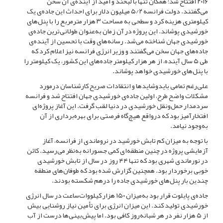
۲۰۱۶ افتتاح شد؛ همگان تنها با لبخند و امید از آینده‌‌ی آن سخن
می‌‌گفتند. دولت فرانسه ۵/۲ میلیون دلار برای احداث این جاده‌‌ی یک
کیلومتری هزینه کرد و سطحی به مساحت ۳ هزار مترمربع را با پنل‌‌های
خورشیدی پوشاند. این پروژه در آن زمان به‌‌عنوان طولانی‌‌ترین جاده‌‌ی
خورشیدی جهان شناخته می‌‌شد. رسانه‌‌های وقت با تحسین از آینده‌‌ی
جاده‌‌های جهان سخن می‌‌گفتند و وزیر انرژی فرانسه نیز اعلام کرد که
طی ۵ سال آینده، از هر هزار کیلومتر جاده‌‌های این کشور، یک کیلومتر را
با پنل‌‌های خورشیدی خواهد پوشاند.
علی‌‌رغم تمامی بایدوشایدها و انتقادات صریح کارشناسان درمورد
مشکلات واضح طرح، اولین جاده‌‌ی خورشیدی جهان افتتاح شد و فرانسه
سردمدار حمل‌‌ونقل خورشیدی در دنیا لقب گرفت. این آغاز پروژه‌ای
افتخارآمیز بود که درواقع هیچ‌گاه فرصتی برای بهره‌‌برداری از آن
به‌وجود نیامد.
با توجه به میزان کم تابش خورشید در نروماندی از فرانسه، آغاز
آزمایشی پروژه در چنین منطقه‌‌ای کمی جسورانه به‌‌نظر می‌‌رسید. کائن
در نورماندی شهری بود که تنها ۴۴ روز در سال از تابش خورشیدی
خوبی برخوردار بود. همچنین گزارش شده بود که طوفان‌‌های منطقه
چندین بار پنل‌‌های خورشیدی جاده را درهم شکسته بودند.
جاده‌‌ی پایلوت قرار بود به‌‌میزان ۱۵۰ هزار کیلووات‌‌ساعت در سال انرژی
خورشیدی تولید کند. این میزان انرژی برای تأمین نیاز روشنایی بیش
از ۵ هزار نفر در هر شبانه‌‌روز کافی بود. اما پیش‌‌بینی‌‌ها درست از آب