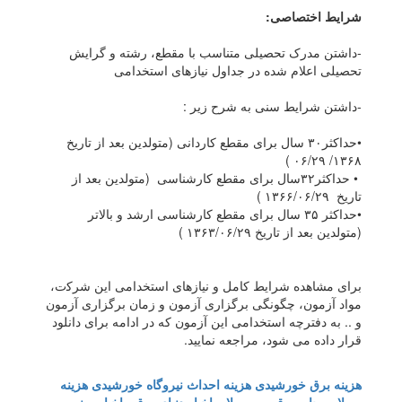
ﺷﺮاﯾﻂ اﺧﺘﺼﺎﺻﯽ:
-داﺷﺘﻦ ﻣﺪرک ﺗﺤﺼﯿﻠﯽ ﻣﺘﻨﺎﺳﺐ ﺑﺎ ﻣﻘﻄﻊ، رﺷﺘﻪ و ﮔﺮاﯾﺶ
ﺗﺤﺼﯿﻠﯽ اﻋﻼم ﺷﺪه در ﺟﺪاول ﻧﯿﺎزﻫﺎی اﺳﺘﺨﺪاﻣﯽ
-داﺷﺘﻦ ﺷﺮاﯾﻂ ﺳﻨﯽ ﺑﻪ ﺷﺮح زﯾﺮ :
•ﺣﺪاﮐﺜﺮ۳۰ ﺳﺎل ﺑﺮای ﻣﻘﻄﻊ ﮐﺎرداﻧﯽ (ﻣﺘﻮﻟﺪﯾﻦ ﺑﻌﺪ از ﺗﺎرﯾﺦ
۱۳۶۸/ ۰۶/۲۹ )
• ﺣﺪاﮐﺜﺮ۳۲ﺳﺎل ﺑﺮای ﻣﻘﻄﻊ ﮐﺎرﺷﻨﺎﺳﯽ (ﻣﺘﻮﻟﺪﯾﻦ ﺑﻌﺪ از
ﺗﺎرﯾﺦ ۱۳۶۶/۰۶/۲۹ )
•ﺣﺪاﮐﺜﺮ ۳۵ ﺳﺎل ﺑﺮای ﻣﻘﻄﻊ ﮐﺎرﺷﻨﺎﺳﯽ ارﺷﺪ و ﺑﺎﻻﺗﺮ
(ﻣﺘﻮﻟﺪﯾﻦ ﺑﻌﺪ از ﺗﺎرﯾﺦ ۱۳۶۳/۰۶/۲۹ )
ﺑﺮای ﻣﺸﺎﻫﺪه شرایط کامل و ﻧﯿﺎزﻫﺎی اﺳﺘﺨﺪاﻣﯽ این ﺷﺮﮐت،
مواد آزمون، چگونگی برگزاری آزمون و زمان برگزاری آزمون
و .. به دفترچه استخدامی این آزمون که در ادامه برای دانلود
قرار داده می شود، ﻣﺮاﺟﻌﻪ ﻧﻤﺎﯾﯿﺪ.
هزینه برق خورشیدی
هزینه احداث نیروگاه خورشیدی
هزینه