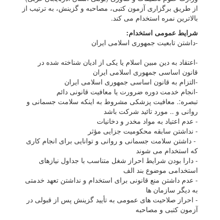
از ﻃﺮﯾﻖ ﺑﺮﮔﺰاری آزﻣﻮن ﮐﺘﺒﯽ، ﻣﺼﺎﺣﺒﻪ و ﮔﺰﯾﻨﺶ، ﺑﻪ ﺗﺮﺗﯿﺐ از
ﺑﺎﻻﺗﺮﯾﻦ ﻧﻤﺮه اﺳﺘﺨﺪام ﻣﯽ ﮐﻨﺪ.
ﺷﺮاﯾﻂ ﻋﻤﻮﻣﯽ اﺳﺘﺨﺪام:
-داﺷﺘﻦ ﺗﺎﺑﻌﯿﺖ ﺟﻤﻬﻮری اﺳﻼﻣﯽ اﯾﺮان
-اﻋﺘﻘﺎد ﺑﻪ دﯾﻦ ﻣﺒﯿﻦ اﺳﻼم ﯾﺎ ﯾﮑﯽ از ادﯾﺎن ﺷﻨﺎﺧﺘﻪ ﺷﺪه در
ﻗﺎﻧﻮن اﺳﺎﺳﯽ ﺟﻤﻬﻮری اﺳﻼﻣﯽ اﯾﺮان
-اﻟﺘﺰام ﺑﻪ ﻗﺎﻧﻮن اﺳﺎﺳﯽ ﺟﻤﻬﻮری اﺳﻼﻣﯽ اﯾﺮان
-اﻧﺠﺎم ﺧﺪﻣﺖ دوره ﺿﺮورت ﯾﺎ ﻣﻌﺎﻓﯿﺖ ﻗﺎﻧﻮﻧﯽ داﺋﻢ
ﺗﺒﺼﺮه:. ﻣﻌﺎﻓﯿﺖ ﭘﺰﺷﮑﯽ ﻣﺸﺮوط ﺑﻪ اﯾﻨﮑﻪ ﺳﻼﻣﺖ ﺟﺴﻤﺎﻧﯽ و
رواﻧﯽ و .. ﻣﻮرد ﺗﺎﺋﯿﺪ ﺷﺮﮐﺖ ﺑﺎﺷﺪ
- ﻋﺪم اﻋﺘﯿﺎد ﺑﻪ ﻣﻮاد ﻣﺨﺪر و دﺧﺎﻧﯿﺎت
- ﻧﺪاﺷﺘﻦ ﺳﺎﺑﻘﻪ ﻣﺤﮑﻮﻣﯿﺖ ﺟﺰاﯾﯽ ﻣﺆﺛﺮ
- داﺷﺘﻦ ﺳﻼﻣﺖ ﺟﺴﻤﺎﻧﯽ و رواﻧﯽ و ﺗﻮاﻧﺎﯾﯽ ﺑﺮای اﻧﺠﺎم ﮐﺎری
ﮐﻪ اﺳﺘﺨﺪام ﻣﯽ ﺷﻮﻧﺪ
- دارا ﺑﻮدن ﺷﺮاﯾﻂ اﺣﺮاز ﺷﻐﻞ ﻣﺘﻨﺎﺳﺐ ﺑﺎ ﺟﺪاول ﻧﯿﺎزﻫﺎی
اﺳﺘﺨﺪاﻣﯽ ﻣﻮﺿﻮع ﺑﻨﺪ اﻟﻒ
- ﻋﺪم داﺷﺘﻦ ﻣﻨﻊ ﻗﺎﻧﻮﻧﯽ ﺑﺮای اﺳﺘﺨﺪام و ﻧﺪاﺷﺘﻦ ﺗﻌﻬﺪ ﺧﺪﻣﺘﯽ
ﺑﻪ دﯾﮕﺮ ﺳﺎزﻣﺎن ﻫﺎ
- اﺣﺮاز ﺻﻼﺣﯿﺖ ﻫﺎی ﻋﻤﻮﻣﯽ ﺑﻪ ﺗﺄﯾﯿﺪ ﮔﺰﯾﻨﺶ ﭘﺲ از ﻗﺒﻮﻟﯽ در
آزﻣﻮن ﮐﺘﺒﯽ و ﻣﺼﺎﺣﺒﻪ