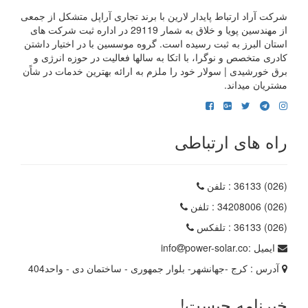
شرکت آراد ارتباط پایدار لارین با برند تجاری آراپل متشکل از جمعی
از مهندسین پویا و خلاق به شمار 29119 در اداره ثبت شرکت های
استان البرز به ثبت رسیده است. گروه موسسین با در اختیار داشتن
کادری متخصص و نوگرا، با اتکا به سالها فعالیت در حوزه انرژی و
برق خورشیدی | سولار خود را ملزم به ارائه بهترین خدمات در شاًن
مشتریان میداند.
راه های ارتباطی
(026) 36133
: تلفن
(026) 34208006
: تلفن
(026) 36133
: تلفکس
ایمیل :
power-solar.co
info
آدرس :
کرج -جهانشهر- بلوار جمهوری - ساختمان دی - واحد404
خبرنامه چیست!