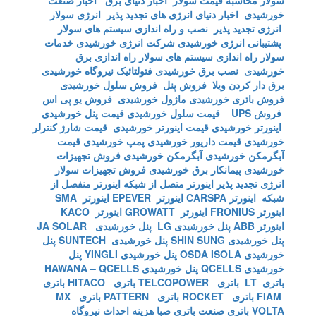
سولار
محاسبه قیمت سولار
اخبار دنیای برق
اخبار صنعت
خورشیدی
اخبار دنیای انرژی های تجدید پذیر
انرژی سولار
انرژی تجدید پذیر
نصب و راه اندازی سیستم های سولار
پشتیبانی انرژی خورشیدی
شرکت انرژی خورشیدی
خدمات
سولار
راه اندازی سیستم های سولار
راه اندازی برق
خورشیدی
نصب برق خورشیدی
فتولتائیک
نیروگاه خورشیدی
برق دار کردن ویلا
فروش پنل
فروش سلول خورشیدی
فروش باتری خورشیدی
ماژول خورشیدی
فروش یو پی اس
فروش UPS
قیمت سلول خورشیدی
قیمت پنل خورشیدی
اینورتر خورشیدی
قیمت اینورتر خورشیدی
قیمت شارژ کنترلر
خورشیدی
قیمت داریور خورشیدی
پمپ خورشیدی
قیمت
آبگرمکن خورشیدی
آبگرمکن خورشیدی
فروش تجهیزات
خورشیدی
پیمانکار برق خورشیدی
فروش تجهیزات سولار
انرژی تجدید پذیر
اینورتر متصل از شبکه
اینورتر منفصل از
شبکه
اینورتر CARSPA
اینورتر EPEVER
اینورتر SMA
اینورتر FRONIUS
اینورتر GROWATT
اینورتر KACO
اینورتر ABB
پنل خورشیدی LG
پنل خورشیدی JA SOLAR
پنل خورشیدی SHIN SUNG
پنل خورشیدی SUNTECH
پنل
خورشیدی OSDA ISOLA
پنل خورشیدی YINGLI
پنل
خورشیدی QCELLS
پنل خورشیدی HAWANA – QCELLS
باتری LT
باتری TELCOPOWER
باتری HITACO
باتری
FIAM
باتری ROCKET
باتری PATTERN
باتری MX
VOLTA
باتری صنعت
باتری صبا
هزینه احداث نیروگاه