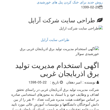
روش جدید برای خنک کردن پنل های خورشیدی
1399-02-29
طراحی سایت شرکت آراپل
طراحی سایت آراپل
اگهی استخدام مدیریت تولید
برق اذربایجان غربی
نویسنده :
امیر دهقان
تاریخ :
1398-05-22
ﺷﺮﮐﺖ ﻣﺪﯾﺮﯾﺖ ﺗﻮﻟﯿﺪ ﺑﺮق آذرﺑﺎﯾﺠﺎن غربی در راﺳﺘﺎی ﺗﺤﻘﻖ
اﻫﺪاف و وﻇﺎﯾﻒ ﺧﻮد و ﺑﺎ اﺳﺘﻨﺎد ﺑﻪ ﻣﺠﻮزﻫﺎی اﺳﺘﺨﺪاﻣﯽ ﺻﺎدره
ﺑﺮ اﺳﺎس ﻣﻮاﻓﻘﺖ ﻫﯿﺌﺖ ﻣﺪﯾﺮه شرکت تعداد ۴۰ ﻧﻔﺮ را از ﺑﯿﻦ
داﻧﺶ آﻣﻮﺧﺘگان داﻧﺸﮕﺎﻫﻬﺎ و ﻣﺆﺳﺴﺎت آﻣﻮزش ﻋﺎﻟﯽ ﻣﻮرد ﺗﺎﯾﯿﺪ
وزارت ﻋﻠﻮم ﺗﺤﻘﯿﻘﺎت و ﻓﻨﺎوری (ﺑﻮﻣﯽ اﺳﺘﺎن آذرﺑﺎﯾﺠﺎن ﻏﺮﺑﯽ)