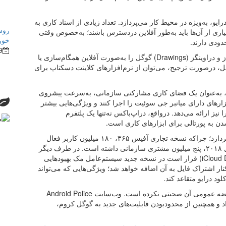
یو، به‌ویژه در محیط کار می‌پردازد. تعداد زیادی از اسناد کاری به
روش
ری از آن‌ها باید به‌طور آفلاین دردسترس باشند؛ به‌خصوص وقتی
خور
دودی دارند.
9
اکنون کاربران می‌توانند فایل‌های داکس، شیتس، اسلایدز و دراوینگز (Drawings) گوگل را به‌صورت آفلاین همگام‌سازی یا
ه‌حل، درصورت ترجیح، می‌توان از نرم‌افزارهای کلاینت دسکتاپ برای
Dropb)، رقیب گوگل درایو، به‌عنوان یک فضای کاری مشارکتی سازمانی، به‌سرعت پیشروی
زارهای دارای میانبر جی سوئیت را اجرا کنند و ویژگی‌هایی بیشتر
ن یکپارچه‌سازی با زوم (Zoom) و اسلک (Slack) را نیز ارائه می‌دهد. درواقع، دراپ‌باکس نه‌تنها یک پلتفرم
ن به پورتالی برای ابزارهای کاری است.
جی سوئیت هنوز باید با مایکروسافت آفیس به‌ رقابت بپردازد؛ چراکه نسخه تجاری آفیس ۳۶۵، ۱۸۰ میلیون کاربر فعال
ماهیانه دارد. طبق گفته گوگل، جی سوئیت تا اواخر سال ۲۰۱۸، پنج میلیون مشتری سازمانی داشته است. در طرف دیگر
میدان، یعنی نرم‌افزارهای مصرفی، آی‌کلود درایو (iCloud Drive) قرار است در نسخه جدید سیستم‌عامل مک بهبودهایی
ار اشتراک فایل به آن اضافه خواهد شد؛ ویژگی‌هایی که می‌تواند
ود درایو متقاعد کند.
گوگل از مدت‌زمان آزمایش نسخه بتای درایو قبل از عرضه عمومی آن صحبتی نکرده است. وب‌سایت Android Police
اد و همچنین از محدودبودن قابلیت‌های جدید به گوگل کروم،