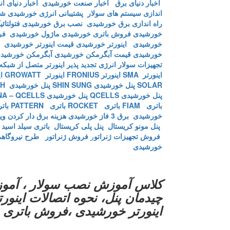
اخبار دنیای برق
اخبار صنعت خورشیدی
اخبار دنیای ا
اندازی سیستم های سولار
پشتیبانی انرژی خورشیدی
شر
راه اندازی برق خورشیدی
نصب برق خورشیدی
فتولتائ
خورشیدی
فروش باتری خورشیدی
ماژول خورشیدی
فر
خورشیدی
اینورتر خورشیدی
قیمت اینورتر خورشیدی
خورشیدی
قیمت آبگرمکن خورشیدی
آبگرمکن خورشید
تجهیزات سولار
انرژی تجدید پذیر
اینورتر متصل از شبکه
اینورتر SMA
اینورتر FRONIUS
اینورتر GROWATT
ای
SOLAR
پنل خورشیدی SHIN SUNG
پنل خورشیدی SUNTECH
پنل خورشیدی QCELLS
پنل خورشیدی HAWANA – QCELLS
باتری FIAM
باتری ROCKET
باتری PATTERN
باتری 
خورشیدی
برق 3 فاز خورشیدی
هزینه برق دار کردن ویل
پنل مونو کریستال
پنل پلی کریستال
باتری سیلد اسید
فروش تجهیزات ژنراتو
ر
فروش ژنراتور
طرح نیروگاهی
خورشیدی
کلاس آموزش نصب سولار ، آموز
چیدمان پنل، نحوه اتصالات این
اینورتر خورشیدی ،فروش باتری 