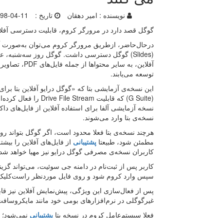
نویسنده :
امیر دهقان
تاریخ :
98-04-11
گوگل قصد دارد در مرورگر کروم، قابلیت دسترسی آفلاین
(Slides) گوگل دسترسی داشت. گوگل روز سه‌شنبه، ع
آفلاین، به سا
توسعه می‌یابند.
این نسخه‌ی آزمایشی بتا که «گوگل درایو آفلاین بتا برای
(G Suite) که قابلیت m
نسخه آزمایشی آلفا برای استفاده آفلاین از فایل‌های د
نسخه‌ی بتا وارد می‌شوند.
هرچند نسخه‌ی بتا فعلا محدود است، اگر گوگل بتواند روی
مطمئن شود، طبیعتا
پشتیبانی
از فایل‌های آفلاین را بیش
کاربران نسخه‌ی مصرفی گوگل درایو نیز مهیا خواهد شد.
کاربر پس از ثبت‌نام در دامنه جی سوئیت، می‌تواند گزین
سپس وارد کروم شود و روی فایل مورد‌نظر راست‌کلیک کند و گزینه‌ی «lable offline
پس از فعال‌سازی این ویژگی، پیش‌نمایش آفلاین نیز قابل
غیرگوگلی در نرم‌افزارهای بومی خود مانند مایکروسافت 
فعلا سیستم‌عامل کروم در نسخه بتا
پشتیبانی
نمی‌شود؛ ا