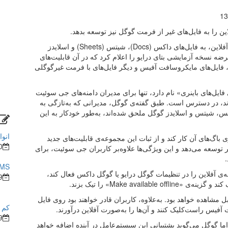
13
 را به فایل‌های غیر از فرمت گوگل نیز توسعه بدهد.
در‌حال‌حاضر، ازطریق مرورگر کروم می‌توان به‌صورت آفلاین، به فایل‌های داکس (Docs)، شیتس (Sheets) و اسلایدز
رضه نسخه آزمایشی بتای درایو را اعلام کرد که در آن قابلیت‌های
یر محتواها از جمله فایل‌های PDF، تصاویر، فایل‌های مایکروسافت آفیس و دیگر فایل‌های با فرمت غیرگوگلی
 فایل‌های باینری» نام دارد، تنها برای مدیران دامنه‌های جی سوئیت
Drive File Strea را فعال کرده‌اند، در دسترس است. طبق گفته‌ی گوگل، مدیرانی که به‌تازگی به
اکس، شیتس و اسلایدز گوگل ملحق شده‌اند، به‌طور خودکار به این
انوا
 باگ‌های آن کار کند و از ثبات این مجموعه‌ی قابلیت‌های جدید
0
تر توسعه می‌دهد و این ویژگی‌ها علاوه‌بر کاربران جی سوئیت، برای
BMS در ساختما
ه‌ی آفلاین را در تنظیمات گوگل درایو یا گوگل داکس فعال کند،
9
Make avai» را تیک بزند.
 مشاهده خواهد بود. به‌علاوه، کاربران قادر خواهند بود روی فایل
کم ش
آفیس راست‌کلیک کنند و آن‌ها را به‌صورت آفلاین درآورند.
9
ما گوگل می‌گوید پشتیبانی این سیستم‌عامل در آینده اضافه خواهد