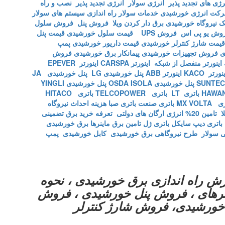
نرژی های تجدید پذیر
انرژی سولار
انرژی تجدید پذیر
نصب و راه
کت انرژی خورشیدی
خدمات سولار
راه اندازی سیستم های سولار
یک
نیروگاه خورشیدی
برق دار کردن ویلا
فروش پنل
فروش سلول
وش یو پی اس
فروش UPS
قیمت سلول خورشیدی
قیمت پنل
قیمت شارژ کنترلر خورشیدی
قیمت داریور خورشیدی
پمپ
ی
فروش تجهیزات خورشیدی
پیمانکار برق خورشیدی
فروش
اینورتر منفصل از شبکه
اینورتر CARSPA
اینورتر EPEVER
نورتر KACO
اینورتر ABB
پنل خورشیدی LG
پنل خورشیدی JA
پنل خورشیدی OSDA ISOLA
پنل خورشیدی YINGLI
باتری LT
باتری TELCOPOWER
باتری HITACO
MX VOLTA
باتری صنعت
باتری صبا
هزینه احداث نیروگاه
ا
تامین 20% انرژی ارگان های دولتی
تعرفه خرید برق تضمینی
باتری دیپ سایکل
باتری ژل
تامین برق ماینرها برق خورشیدی
 سولار
طرح نیروگاهی برق خورشیدی
کابل خورشیدی
پمپ
ش راه اندازی برق خورشیدی ، نحوه
ورترهای ، فروش پنل خورشیدی ، فروش
خورشیدی، فروش شارژ کنترلر